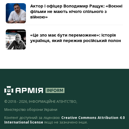
Актор і офіцер Володимир Ращук: «Воєнні
фільми не мають нічого спільного з
війною»
«Це зло має бути переможене»: історія
українця, який пережив російський полон
© 2018 - 2026, ІНФОРМАЦІЙНЕ АГЕНТСТВО,
Міністерство оборони України
Контент доступний за ліцензією
Creative Commons Attribution 4.0
International license
якщо не зазначено інше.