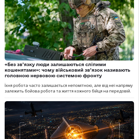
«Без зв’язку люди залишаються сліпими
кошенятами»: чому військовий зв’язок називають
головною нервовою системою фронту
Їхня робота часто залишається непомітною, але від неї напряму
залежить бойова робота та життя кожного бійця на передовій.