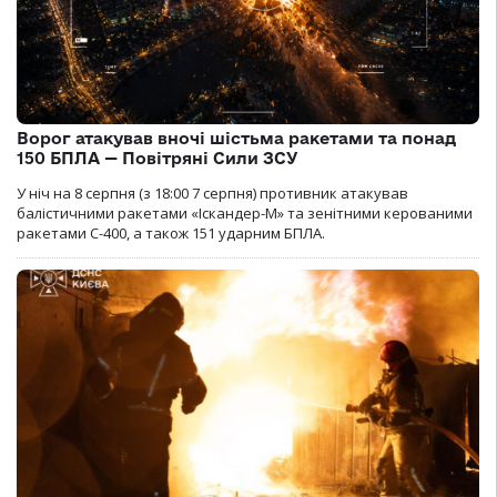
Ворог атакував вночі шістьма ракетами та понад
150 БПЛА — Повітряні Сили ЗСУ
У ніч на 8 серпня (з 18:00 7 серпня) противник атакував
балістичними ракетами «Іскандер-М» та зенітними керованими
ракетами С-400, а також 151 ударним БПЛА.