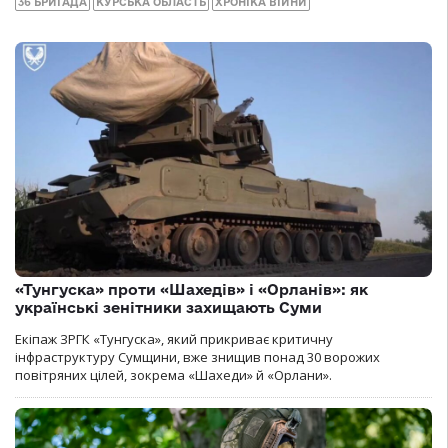
36 БРИГАДА
КУРСЬКА ОБЛАСТЬ
ХРОНІКА ВІЙНИ
«Тунгуска» проти «Шахедів» і «Орланів»: як
українські зенітники захищають Суми
Екіпаж ЗРГК «Тунгуска», який прикриває критичну
інфраструктуру Сумщини, вже знищив понад 30 ворожих
повітряних цілей, зокрема «Шахеди» й «Орлани».