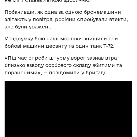
Побачивши, як одна за одною бронемашини
злітають у повітря, росіяни спробували втекти,
але були уражені.
У підсумку бою наші морпіхи знищили три
бойові машини десанту та один танк Т-72.
«Під час спроби штурму ворог зазнав втрат
близько взводу особового складу вбитими та
пораненими», — повідомили у бригаді.