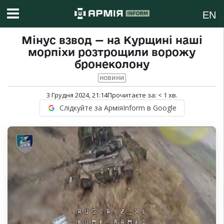
EN
Мінус взвод — на Курщині наші
морпіхи розтрощили ворожу
бронеколону
НОВИНИ
3 Грудня 2024, 21:14
Прочитаєте за:
< 1
хв.
Слідкуйте за АрміяInform в Google