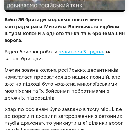
Бійці 36 бригади морської піхоти імені
контрадмірала Михайла Білинського відбили
штурм колони з одного танка та 5 бронемашин
ворога.
Відео бойової роботи
з’явилося 3 грудня
на
каналі бригади.
Механізована колона російських десантників
намагалася прорватися до наших позицій, але
вже на підході була уражена миколаївськими
морпіхами та їх бойовими побратимами з
дружніх підрозділів.
Удар по росіянам було завдано в тому місці, де
до дороги підходили загородження з бетонних
«зубів дракона», то уникнути цієї ділянки ворог
не міг і ставав легкою здобиччю.