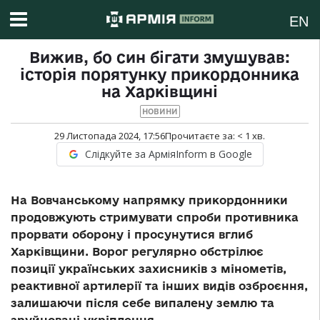
EN
Вижив, бо син бігати змушував:
історія порятунку прикордонника
на Харківщині
НОВИНИ
29 Листопада 2024, 17:56
Прочитаєте за:
< 1
хв.
Слідкуйте за АрміяInform в Google
На Вовчанському напрямку прикордонники
продовжують стримувати спроби противника
прорвати оборону і просунутися вглиб
Харківщини. Ворог регулярно обстрілює
позиції українських захисників з мінометів,
реактивної артилерії та інших видів озброєння,
залишаючи після себе випалену землю та