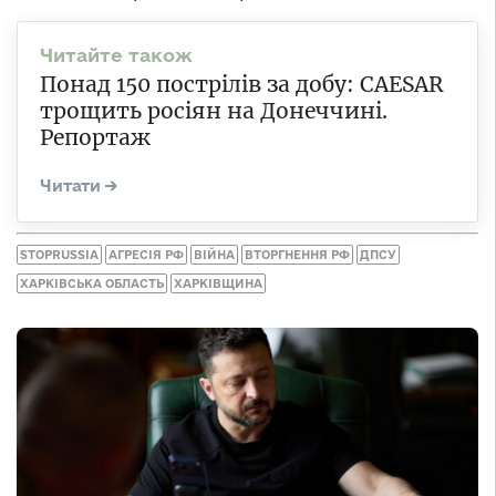
Понад 150 пострілів за добу: CAESAR
трощить росіян на Донеччині.
Репортаж
STOPRUSSIA
АГРЕСІЯ РФ
ВІЙНА
ВТОРГНЕННЯ РФ
ДПСУ
ХАРКІВСЬКА ОБЛАСТЬ
ХАРКІВЩИНА