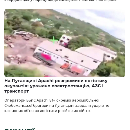
На Луганщині Apachi розгромили логістику
окупантів: уражено електростанцію, АЗС і
транспорт
Оператори ББпС Apachi 81-ї окремої аеромобільної
Слобожанської бригади на Луганщині завдали ударів по
ключових об’єктах логістики російських військ.