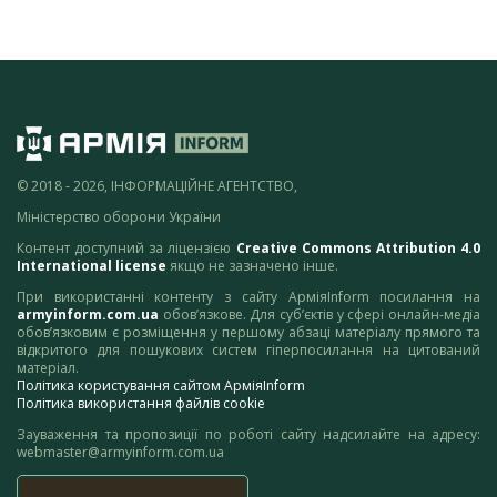
© 2018 - 2026, ІНФОРМАЦІЙНЕ АГЕНТСТВО,
Міністерство оборони України
Контент доступний за ліцензією
Creative Commons Attribution 4.0
International license
якщо не зазначено інше.
При використанні контенту з сайту АрміяInform посилання на
armyinform.com.ua
обов’язкове. Для суб’єктів у сфері онлайн-медіа
обов’язковим є розміщення у першому абзаці матеріалу прямого та
відкритого для пошукових систем гіперпосилання на цитований
матеріал.
Політика користування сайтом АрміяInform
Політика використання файлів cookie
Зауваження та пропозиції по роботі сайту надсилайте на адресу:
webmaster@armyinform.com.ua