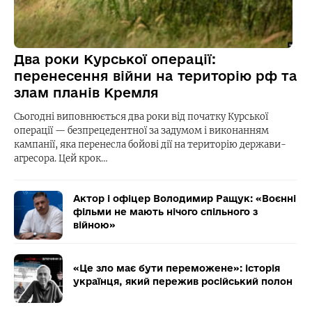
Два роки Курської операції:
перенесення війни на територію рф та
злам планів Кремля
Сьогодні виповнюється два роки від початку Курської
операції — безпрецедентної за задумом і виконанням
кампанії, яка перенесла бойові дії на територію держави-
агресора. Цей крок…
Актор і офіцер Володимир Ращук: «Воєнні
фільми не мають нічого спільного з
війною»
«Це зло має бути переможене»: історія
українця, який пережив російський полон