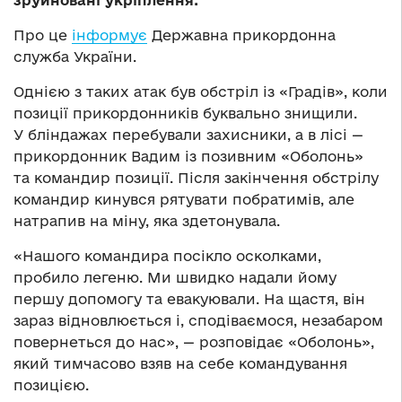
зруйновані укріплення.
Про це
інформує
Державна прикордонна
служба України.
Однією з таких атак був обстріл із «Градів», коли
позиції прикордонників буквально знищили.
У бліндажах перебували захисники, а в лісі —
прикордонник Вадим із позивним «Оболонь»
та командир позиції. Після закінчення обстрілу
командир кинувся рятувати побратимів, але
натрапив на міну, яка здетонувала.
«Нашого командира посікло осколками,
пробило легеню. Ми швидко надали йому
першу допомогу та евакуювали. На щастя, він
зараз відновлюється і, сподіваємося, незабаром
повернеться до нас», — розповідає «Оболонь»,
який тимчасово взяв на себе командування
позицією.