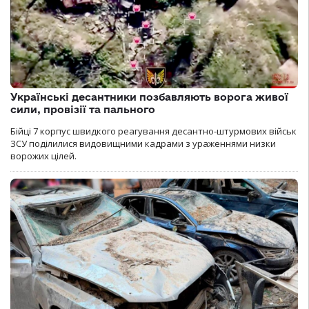
Українські десантники позбавляють ворога живої
сили, провізії та пального
Бійці 7 корпус швидкого реагування десантно-штурмових військ
ЗСУ поділилися видовищними кадрами з ураженнями низки
ворожих цілей.