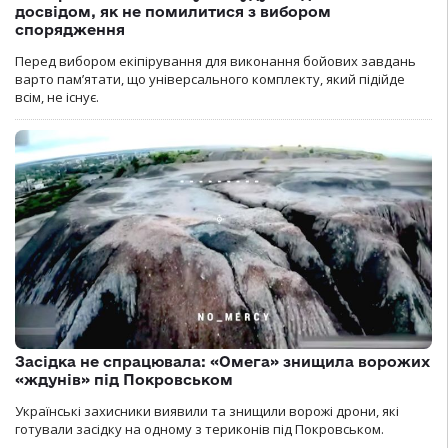
досвідом, як не помилитися з вибором
спорядження
Перед вибором екіпірування для виконання бойових завдань
варто пам’ятати, що універсального комплекту, який підійде
всім, не існує.
Засідка не спрацювала: «Омега» знищила ворожих
«ждунів» під Покровськом
Українські захисники виявили та знищили ворожі дрони, які
готували засідку на одному з териконів під Покровськом.