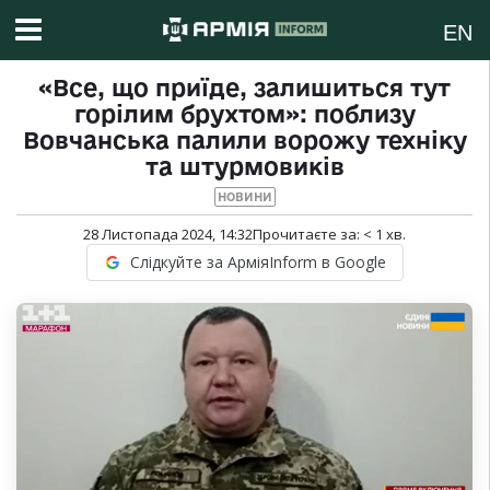
EN
«Все, що приїде, залишиться тут
горілим брухтом»: поблизу
Вовчанська палили ворожу техніку
та штурмовиків
НОВИНИ
28 Листопада 2024, 14:32
Прочитаєте за:
< 1
хв.
Слідкуйте за АрміяInform в Google