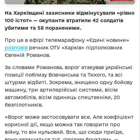
На Харківщині захисники відмінусували «рівно
100 істот» — окупанти втратили 42 солдатів
убитими та 58 пораненими.
Про це в ефірі телемарафону «Єдині новини»
розповів
речник ОТУ «Харків» підполковник
Євгеній Романов.
За словами Романова, ворог атакував українські
позиції поблизу Вовчанська та Тихого, та всі
штурми відбиті. Зокрема, знищено одну бойову
машину, три артилерійські системи, вісім
автомобілів, вісім одиниць спецтехніки, 20
безпілотників.
«Ворог може застосовувати все. Але коефіцієнт
корисної дії, якщо можна так говорити про
війну, то він нульовий. Все, що сюди приїде,
воно залишиться тут, горілим брухтом», —