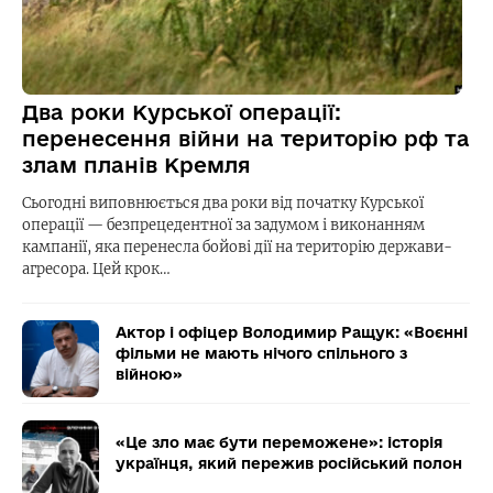
Два роки Курської операції:
перенесення війни на територію рф та
злам планів Кремля
Сьогодні виповнюється два роки від початку Курської
операції — безпрецедентної за задумом і виконанням
кампанії, яка перенесла бойові дії на територію держави-
агресора. Цей крок…
Актор і офіцер Володимир Ращук: «Воєнні
фільми не мають нічого спільного з
війною»
«Це зло має бути переможене»: історія
українця, який пережив російський полон