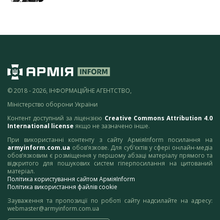
© 2018 - 2026, ІНФОРМАЦІЙНЕ АГЕНТСТВО,
Міністерство оборони України
Контент доступний за ліцензією
Creative Commons Attribution 4.0
International license
якщо не зазначено інше.
При використанні контенту з сайту АрміяInform посилання на
armyinform.com.ua
обов’язкове. Для суб’єктів у сфері онлайн-медіа
обов’язковим є розміщення у першому абзаці матеріалу прямого та
відкритого для пошукових систем гіперпосилання на цитований
матеріал.
Політика користування сайтом АрміяInform
Політика використання файлів cookie
Зауваження та пропозиції по роботі сайту надсилайте на адресу:
webmaster@armyinform.com.ua