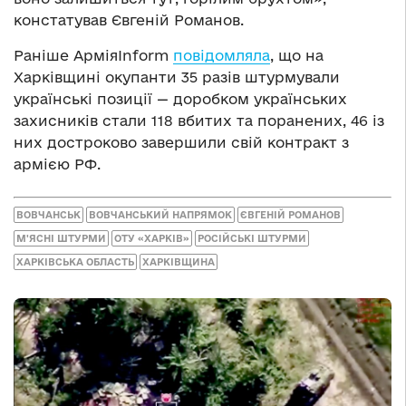
констатував Євгеній Романов.
Раніше АрміяInform
повідомляла
, що на
Харківщині окупанти 35 разів штурмували
українські позиції — доробком українських
захисників стали 118 вбитих та поранених, 46 із
них достроково завершили свій контракт з
армією РФ.
ВОВЧАНСЬК
ВОВЧАНСЬКИЙ НАПРЯМОК
ЄВГЕНІЙ РОМАНОВ
М'ЯСНІ ШТУРМИ
ОТУ «ХАРКІВ»
РОСІЙСЬКІ ШТУРМИ
ХАРКІВСЬКА ОБЛАСТЬ
ХАРКІВЩИНА