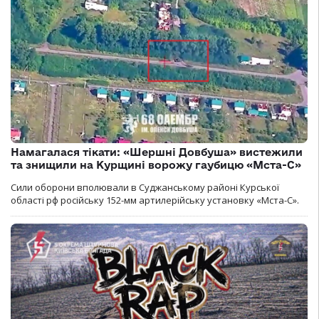
Намагалася тікати: «Шершні Довбуша» вистежили
та знищили на Курщині ворожу гаубицю «Мста-С»
Сили оборони вполювали в Суджанському районі Курської
області рф російську 152-мм артилерійську установку «Мста-С».