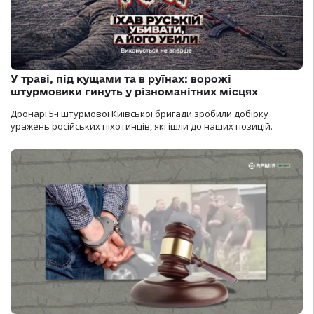
У траві, під кущами та в руїнах: ворожі
штурмовики гинуть у різноманітних місцях
Дронарі 5-ї штурмової Київської бригади зробили добірку
уражень російських піхотинців, які ішли до наших позицій.