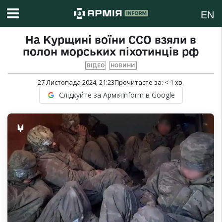
EN
На Курщині воїни ССО взяли в
полон морських піхотинців рф
ВІДЕО
НОВИНИ
27 Листопада 2024, 21:23
Прочитаєте за:
< 1
хв.
Слідкуйте за АрміяInform в Google