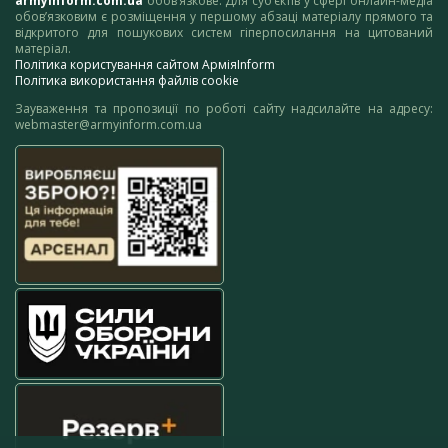
armyinform.com.ua
обов’язкове. Для суб’єктів у сфері онлайн-медіа
обов’язковим є розміщення у першому абзаці матеріалу прямого та
відкритого для пошукових систем гіперпосилання на цитований
матеріал.
Політика користування сайтом АрміяInform
Політика використання файлів cookie
Зауваження та пропозиції по роботі сайту надсилайте на адресу:
webmaster@armyinform.com.ua