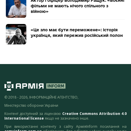
Актор і офіцер Володимир Ращук: «Воєнні
фільми не мають нічого спільного з
війною»
«Це зло має бути переможене»: історія
українця, який пережив російський полон
© 2018 - 2026, ІНФОРМАЦІЙНЕ АГЕНТСТВО,
Міністерство оборони України
Контент доступний за ліцензією
Creative Commons Attribution 4.0
International license
якщо не зазначено інше.
При використанні контенту з сайту АрміяInform посилання на