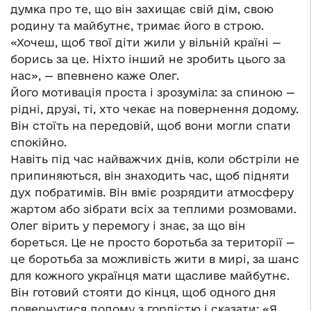
думка про те, що він захищає свій дім, свою
родину та майбутнє, тримає його в строю.
«Хочеш, щоб твої діти жили у вільній країні —
борись за це. Ніхто інший не зробить цього за
нас», — впевнено каже Олег.
Його мотивація проста і зрозуміла: за спиною —
рідні, друзі, ті, хто чекає на повернення додому.
Він стоїть на передовій, щоб вони могли спати
спокійно.
Навіть під час найважчих днів, коли обстріли не
припиняються, він знаходить час, щоб підняти
дух побратимів. Він вміє розрядити атмосферу
жартом або зібрати всіх за теплими розмовами.
Олег вірить у перемогу і знає, за що він
бореться. Це не просто боротьба за території —
це боротьба за можливість жити в мирі, за шанс
для кожного українця мати щасливе майбутнє.
Він готовий стояти до кінця, щоб одного дня
повернутися додому з гордістю і сказати: «Я