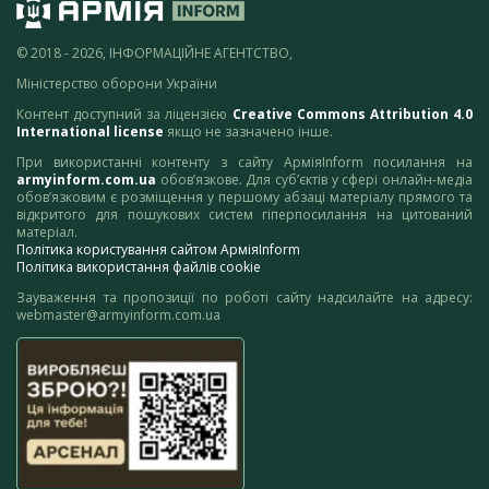
© 2018 - 2026, ІНФОРМАЦІЙНЕ АГЕНТСТВО,
Міністерство оборони України
Контент доступний за ліцензією
Creative Commons Attribution 4.0
International license
якщо не зазначено інше.
При використанні контенту з сайту АрміяInform посилання на
armyinform.com.ua
обов’язкове. Для суб’єктів у сфері онлайн-медіа
обов’язковим є розміщення у першому абзаці матеріалу прямого та
відкритого для пошукових систем гіперпосилання на цитований
матеріал.
Політика користування сайтом АрміяInform
Політика використання файлів cookie
Зауваження та пропозиції по роботі сайту надсилайте на адресу:
webmaster@armyinform.com.ua