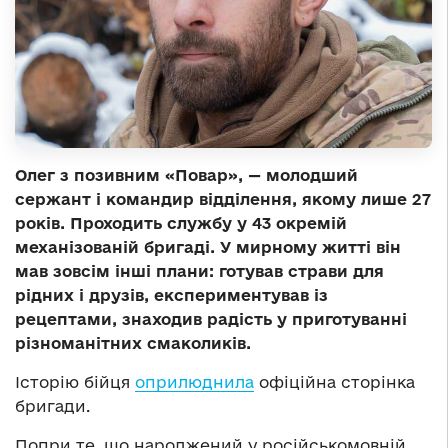
Олег з позивним «Повар», — молодший
сержант і командир відділення, якому лише 27
років. Проходить службу у 43 окремій
механізованій бригаді. У мирному житті він
мав зовсім інші плани: готував страви для
рідних і друзів, експериментував із
рецептами, знаходив радість у приготуванні
різноманітних смаколиків.
Історію бійця
оприлюднила
офіційна сторінка
бригади.
Попри те, що народжений у російськомовній