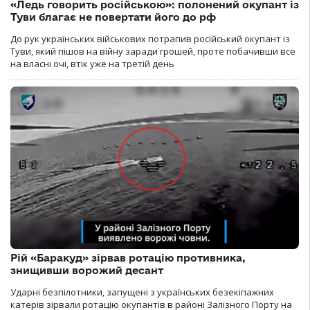
«Ледь говорить російською»: полонений окупант із
Туви благає не повертати його до рф
До рук українських військових потрапив російський окупант із
Туви, який пішов на війну заради грошей, проте побачивши все
на власні очі, втік уже на третій день
Рій «Баракуд» зірвав ротацію противника,
знищивши ворожий десант
Ударні безпілотники, запущені з українських безекіпажних
катерів зірвали ротацію окупантів в районі Залізного Порту на