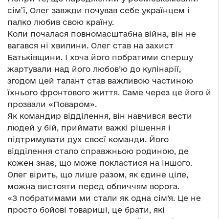
сім’ї, Олег завжди почував себе українцем і
палко любив свою країну.
Коли почалася повномасштабна війна, він не
вагався ні хвилини. Олег став на захист
Батьківщини. І хоча його побратими спершу
жартували над його любов’ю до кулінарії,
згодом цей талант став важливою частиною
їхнього фронтового життя. Саме через це його й
прозвали «Поваром».
Як командир відділення, він навчився вести
людей у бій, приймати важкі рішення і
підтримувати дух своєї команди. Його
відділення стало справжньою родиною, де
кожен знає, що може покластися на іншого.
Олег вірить, що лише разом, як єдине ціле,
можна вистояти перед обличчям ворога.
«З побратимами ми стали як одна сім’я. Це не
просто бойові товариші, це брати, які