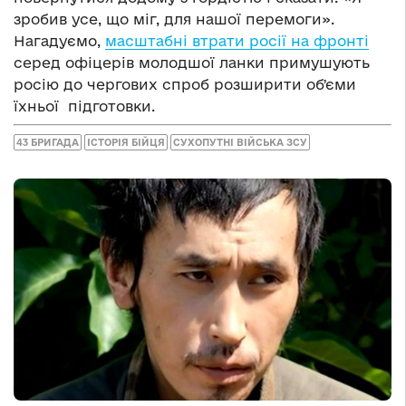
зробив усе, що міг, для нашої перемоги».
Нагадуємо,
масштабні втрати росії на фронті
серед офіцерів молодшої ланки примушують
росію до чергових спроб розширити обʼєми
їхньої підготовки.
43 БРИГАДА
ІСТОРІЯ БІЙЦЯ
СУХОПУТНІ ВІЙСЬКА ЗСУ