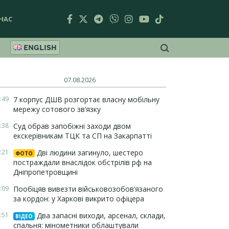
НАС
ENGLISH
07.08.2026
:49
7 корпус ДШВ розгортає власну мобільну
мережу сотового зв’язку
:38
Суд обрав запобіжні заходи двом
екскерівникам ТЦК та СП на Закарпатті
:21
Дві людини загинуло, шестеро
ФОТО
постраждали внаслідок обстрілів рф на
Дніпропетровщині
:09
Пообіцяв вивезти військовозобов’язаного
за кордон: у Харкові викрито офіцера
:51
Два запасні виходи, арсенал, склади,
ВІДЕО
спальня: мінометники облаштували