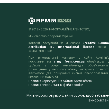
© 2018 - 2026, ІНФОРМАЦІЙНЕ АГЕНТСТВО,
Міністерство оборони України
Контент доступний за ліцензією
Creative Comm
Attribution 4.0 International license
якщо 
зазначено інше.
При використанні контенту з сайту АрміяInf
посилання на
armyinform.com.ua
обов’язкове. 
суб’єктів у сфері онлайн-медіа обов’язкови
розміщення у першому абзаці матеріалу прямого
відкритого для пошукових систем гіперпосилання
цитований матеріал.
Політика користування сайтом АрміяInform
Політика використання файлів cookie
Зауваження та пропозиції по роботі сайту надсилайте
Ми використовуємо файли cookie, щоб забезпе
адресу:
webmaster@armyinform.com.ua
використанн