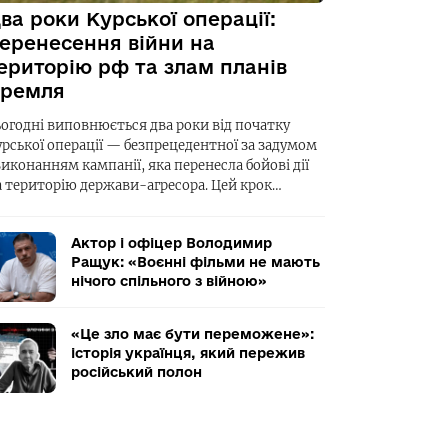
ва роки Курської операції:
еренесення війни на
ериторію рф та злам планів
ремля
ьогодні виповнюється два роки від початку
урської операції — безпрецедентної за задумом
виконанням кампанії, яка перенесла бойові дії
а територію держави-агресора. Цей крок…
Актор і офіцер Володимир
Ращук: «Воєнні фільми не мають
нічого спільного з війною»
«Це зло має бути переможене»:
історія українця, який пережив
російський полон