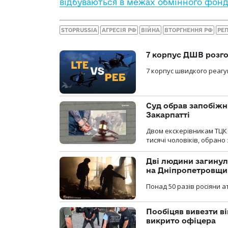
відбуваються в межах обмінного фон
STOPRUSSIA
АГРЕСІЯ РФ
ВІЙНА
ВТОРГНЕННЯ РФ
РЕП
7 корпус ДШВ розго
7 корпус швидкого реагу
Суд обрав запобіжн
Закарпатті
Двом екскерівникам ТЦК 
тисячі чоловіків, обрано
Дві людини загинул
на Дніпропетровщи
Понад 50 разів росіяни 
Пообіцяв вивезти ві
викрито офіцера