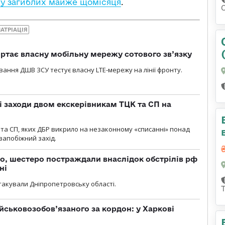
ду загиблих майже щомісяця
.
АТРІАЦІЯ
ртає власну мобільну мережу сотового зв’язку
вання ДШВ ЗСУ тестує власну LTE-мережу на лінії фронту.
і заходи двом екскерівникам ТЦК та СП на
та СП, яких ДБР викрило на незаконному «списанні» понад
 запобіжний захід.
о, шестеро постраждали внаслідок обстрілів рф
ні
атакували Дніпропетровську області.
йськовозобов’язаного за кордон: у Харкові