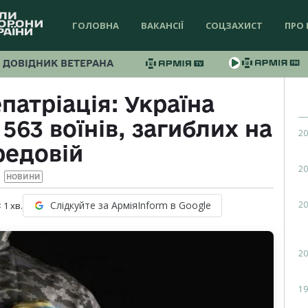
ГОЛОВНА
ВАКАНСІЇ
СОЦЗАХИСТ
ПРО 
ДОВІДНИК ВЕТЕРАНА
атріація: Україна
63 воїнів, загиблих на
20
редовій
20
НОВИНИ
20
Слідкуйте за АрміяInform в Google
 1
хв.
20
19