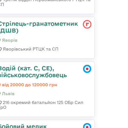
СП
Стрілець-гранатометник
(ДШВ)
Яворів
Яворівський РТЦК та СП
Водій (кат. С, СЕ),
військовослужбовець
від 20000 до 120000 грн
Львів
216 окремий батальйон 125 ОБр Сил
ТрО
Бойовий медик