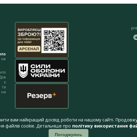
pr
ons
не
orm
Для
м є
 та
 на
 на
чити вам найкращий досвід роботи на нашому сайті. Продовжу
я файлів cookie. Детальніше про
політику використання фай
Погоджуюсь