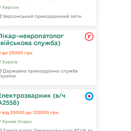
Херсон
Херсонський прикордонний загін
Лікар-невропатолог
(військова служба)
до 25000 грн
Харків
Державна прикордонна служба
України
Електрозварник (в/ч
А2558)
від 20000 до 120000 грн
Криве Озеро
Третій відділ Первомайського РТЦК та