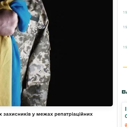
19
19
19
В
их захисників у межах репатріаційних