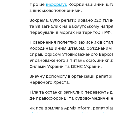
Про це
інформує
Координаційний шта
з військовополоненими.
Зокрема, було репатрійовано 320 тіл 
та 89 загиблих на Бахмутському напрям
перебували в моргах на території РФ.
Повернення полеглих захисників стал
Координаційним штабом, Об’єднаним 
справ, Офісом Уповноваженого Верхов
Уповноваженого з питань осіб, зникли
Силами України та ДСНС України.
Значну допомогу в організації репатр
Червоного Хреста.
Тіла та останки загиблих перевезуть 
де правоохоронці та судово-медичні 
Як повідомляла АрміяInform, репатріа