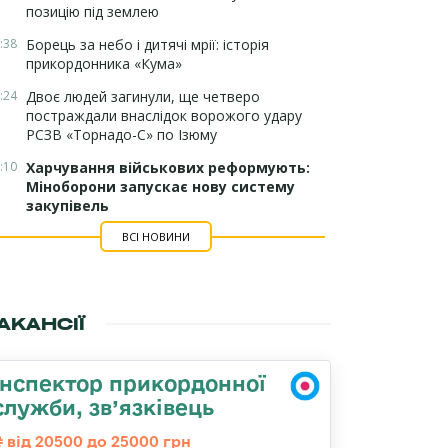
позицію під землею
:38
Борець за небо і дитячі мрії: історія
прикордонника «Кума»
:24
Двоє людей загинули, ще четверо
постраждали внаслідок ворожого удару
РСЗВ «Торнадо-С» по Ізюму
:10
Харчування військових реформують:
Міноборони запускає нову систему
закупівель
ВСІ НОВИНИ
АКАНСІЇ
Інспектор прикордонної
служби, зв’язківець
від 20500 до 25000 грн