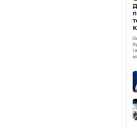
Д
п
т
К
С
К
і 
н