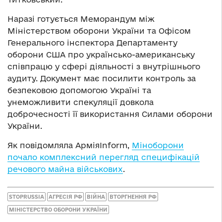
Наразі готується Меморандум між
Міністерством оборони України та Офісом
Генерального інспектора Департаменту
оборони США про українсько-американську
співпрацю у сфері діяльності з внутрішнього
аудиту. Документ має посилити контроль за
безпековою допомогою Україні та
унеможливити спекуляції довкола
доброчесності її використання Силами оборони
України.
Як повідомляла АрміяInform,
Міноборони
почало комплексний перегляд специфікацій
речового майна військових
.
STOPRUSSIA
АГРЕСІЯ РФ
ВІЙНА
ВТОРГНЕННЯ РФ
МІНІСТЕРСТВО ОБОРОНИ УКРАЇНИ