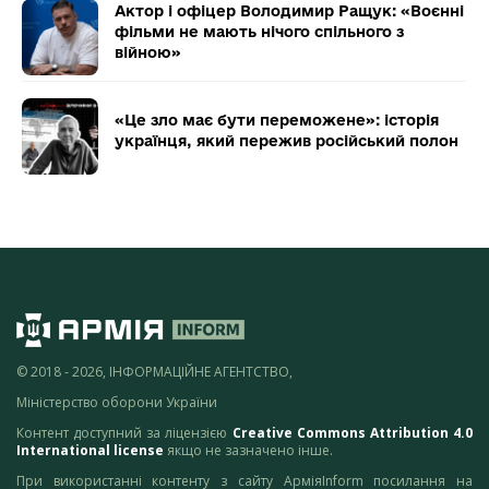
Актор і офіцер Володимир Ращук: «Воєнні
фільми не мають нічого спільного з
війною»
«Це зло має бути переможене»: історія
українця, який пережив російський полон
© 2018 - 2026, ІНФОРМАЦІЙНЕ АГЕНТСТВО,
Міністерство оборони України
Контент доступний за ліцензією
Creative Commons Attribution 4.0
International license
якщо не зазначено інше.
При використанні контенту з сайту АрміяInform посилання на