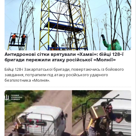
Антидронові сітки врятували «Хамві»: бійці 128-ї
бригади пережили атаку російської «Молнії»
Бійці 128-ї Закарпатської бригади, повертаючись із бойового
завдання, потрапили під атаку російського ударного
безпілотника «Молнія».