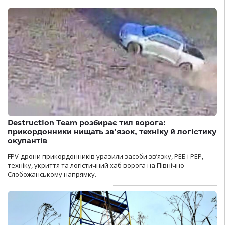
Destruction Team розбирає тил ворога:
прикордонники нищать зв’язок, техніку й логістику
окупантів
FPV-дрони прикордонників уразили засоби зв’язку, РЕБ і РЕР,
техніку, укриття та логістичний хаб ворога на Північно-
Слобожанському напрямку.