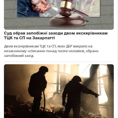
Суд обрав запобіжні заходи двом екскерівникам
ТЦК та СП на Закарпатті
Двом екскерівникам ТЦК та СП, яких ДБР викрило на
незаконному «списанні» понад тисячі чоловіків, обрано
запобіжний захід.