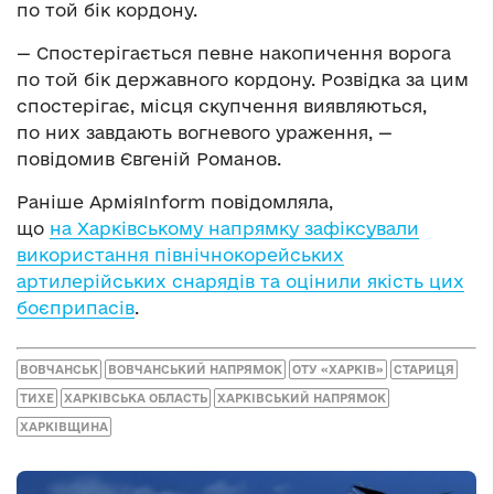
по той бік кордону.
— Спостерігається певне накопичення ворога
по той бік державного кордону. Розвідка за цим
спостерігає, місця скупчення виявляються,
по них завдають вогневого ураження, —
повідомив Євгеній Романов.
Раніше АрміяInform повідомляла,
що
на Харківському напрямку зафіксували
використання північнокорейських
артилерійських снарядів та оцінили якість цих
боєприпасів
.
ВОВЧАНСЬК
ВОВЧАНСЬКИЙ НАПРЯМОК
ОТУ «ХАРКІВ»
СТАРИЦЯ
ТИХЕ
ХАРКІВСЬКА ОБЛАСТЬ
ХАРКІВСЬКИЙ НАПРЯМОК
ХАРКІВЩИНА