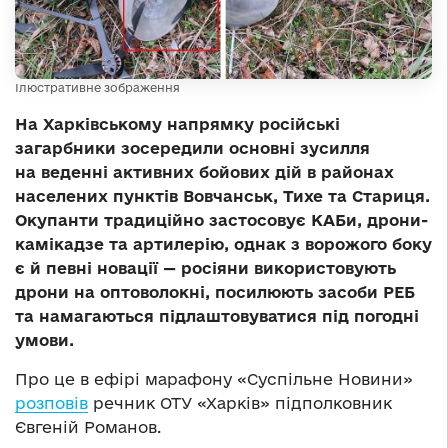
Ілюстративне зображення
На Харківському напрямку російські
загарбники зосередили основні зусилля
на веденні активних бойових дій в районах
населених пунктів Вовчанськ, Тихе та Стариця.
Окупанти традиційно застосовує КАБи, дрони-
камікадзе та артилерію, однак з ворожого боку
є й певні новації — росіяни використовують
дрони на оптоволокні, посилюють засоби РЕБ
та намагаються підлаштовуватися під погодні
умови.
Про це в ефірі марафону «Суспільне Новини»
розповів
речник ОТУ «Харків» підполковник
Євгеній Романов.