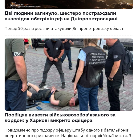
Дві людини загинуло, шестеро постраждали
внаслідок обстрілів рф на Дніпропетровщині
Понад 50 разів росіяни атакували Дніпропетровську області.
Пообіцяв вивезти військовозобов’язаного за
кордон: у Харкові викрито офіцера
Повідомлено про підозру офіцеру штабу одного з батальйонів
оперативного призначення Національної гвардії України за ч. 3