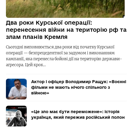
Два роки Курської операції:
перенесення війни на територію рф та
злам планів Кремля
Сьогодні виповнюється два роки від початку Курської
операції — безпрецедентної за задумом і виконанням
кампанії, яка перенесла бойові дії на територію держави-
агресора. Цей крок…
Актор і офіцер Володимир Ращук: «Воєнні
фільми не мають нічого спільного з
війною»
«Це зло має бути переможене»: історія
українця, який пережив російський полон