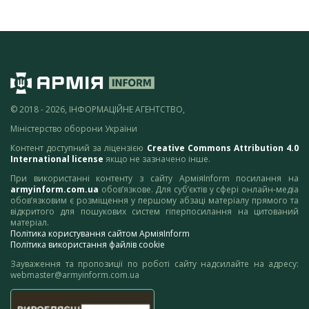
© 2018 - 2026, ІНФОРМАЦІЙНЕ АГЕНТСТВО,
Міністерство оборони України
Контент доступний за ліцензією
Creative Commons Attribution 4.0
International license
якщо не зазначено інше.
При використанні контенту з сайту АрміяInform посилання на
armyinform.com.ua
обов’язкове. Для суб’єктів у сфері онлайн-медіа
обов’язковим є розміщення у першому абзаці матеріалу прямого та
відкритого для пошукових систем гіперпосилання на цитований
матеріал.
Політика користування сайтом АрміяInform
Політика використання файлів cookie
Зауваження та пропозиції по роботі сайту надсилайте на адресу:
webmaster@armyinform.com.ua