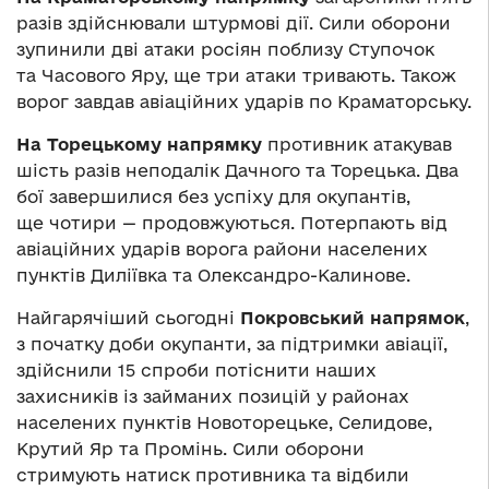
разів здійснювали штурмові дії. Сили оборони
зупинили дві атаки росіян поблизу Ступочок
та Часового Яру, ще три атаки тривають. Також
ворог завдав авіаційних ударів по Краматорську.
На Торецькому напрямку
противник атакував
шість разів неподалік Дачного та Торецька. Два
бої завершилися без успіху для окупантів,
ще чотири — продовжуються. Потерпають від
авіаційних ударів ворога райони населених
пунктів Диліївка та Олександро-Калинове.
Найгарячіший сьогодні
Покровський напрямок
,
з початку доби окупанти, за підтримки авіації,
здійснили 15 спроби потіснити наших
захисників із займаних позицій у районах
населених пунктів Новоторецьке, Селидове,
Крутий Яр та Промінь. Сили оборони
стримують натиск противника та відбили