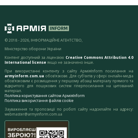
© 2018 - 2026, ІНФОРМАЦІЙНЕ АГЕНТСТВО,
Міністерство оборони України
Контент доступний за ліцензією
Creative Commons Attribution 4.0
International license
якщо не зазначено інше.
При використанні контенту з сайту АрміяInform посилання на
armyinform.com.ua
обов’язкове. Для суб’єктів у сфері онлайн-медіа
обов’язковим є розміщення у першому абзаці матеріалу прямого та
відкритого для пошукових систем гіперпосилання на цитований
матеріал.
Політика користування сайтом АрміяInform
Політика використання файлів cookie
Зауваження та пропозиції по роботі сайту надсилайте на адресу:
webmaster@armyinform.com.ua