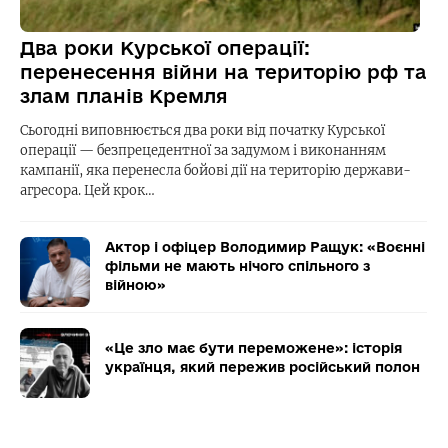
Два роки Курської операції:
перенесення війни на територію рф та
злам планів Кремля
Сьогодні виповнюється два роки від початку Курської
операції — безпрецедентної за задумом і виконанням
кампанії, яка перенесла бойові дії на територію держави-
агресора. Цей крок…
Актор і офіцер Володимир Ращук: «Воєнні
фільми не мають нічого спільного з
війною»
«Це зло має бути переможене»: історія
українця, який пережив російський полон