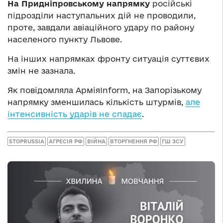
На Придніпровському напрямку
російські
підрозділи наступальних дій не проводили,
проте, завдали авіаційного удару по району
населеного пункту Львове.
На інших напрямках фронту ситуація суттєвих
змін не зазнала.
Як повідомляла АрміяInform, на Запорізькому
напрямку зменшилась кількість штурмів,
але
інтенсивність ударів не спадає
.
STOPRUSSIA
АГРЕСІЯ РФ
ВІЙНА
ВТОРГНЕННЯ РФ
ГШ ЗСУ