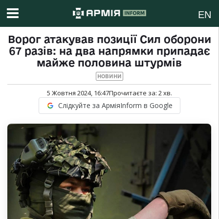
EN
Ворог атакував позиції Сил оборони
67 разів: на два напрямки припадає
майже половина штурмів
НОВИНИ
5 Жовтня 2024, 16:47
Прочитаєте за:
2
хв.
Слідкуйте за АрміяInform в Google