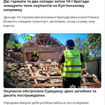
Дві гармати та два склади: воїни 14-ї бригади
знищують тили окупантів на Купʼянському
напрямку
Дронарі 14-ї окремої механізованої бригади імені князя Романа
Великого знищили транспорт, артилерію, склад та живу силу
ворога.
Окупанти обстріляли Сумщину: двоє загиблих та
десять постраждалих
Упродовж минулої доби російські війська застосовували