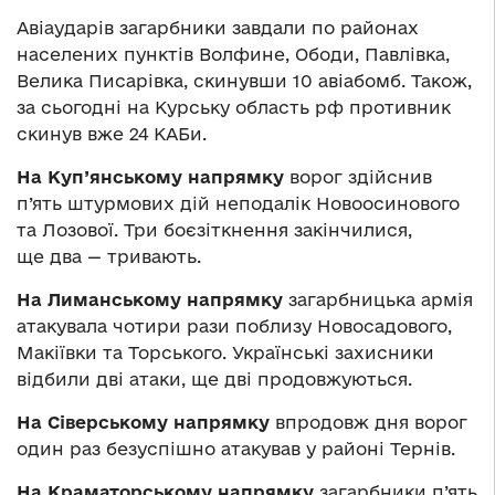
Авіаударів загарбники завдали по районах
населених пунктів Волфине, Ободи, Павлівка,
Велика Писарівка, скинувши 10 авіабомб. Також,
за сьогодні на Курську область рф противник
скинув вже 24 КАБи.
На Куп’янському напрямку
ворог здійснив
п’ять штурмових дій неподалік Новоосинового
та Лозової. Три боєзіткнення закінчилися,
ще два — тривають.
На Лиманському напрямку
загарбницька армія
атакувала чотири рази поблизу Новосадового,
Макіївки та Торського. Українські захисники
відбили дві атаки, ще дві продовжуються.
На Сіверському напрямку
впродовж дня ворог
один раз безуспішно атакував у районі Тернів.
На Краматорському напрямку
загарбники п’ять