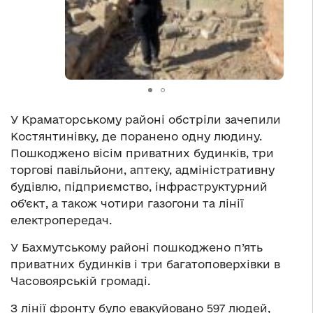
У Краматорському районі обстріли зачепили
Костянтинівку, де поранено одну людину.
Пошкоджено вісім приватних будинків, три
торгові павільйони, аптеку, адміністративну
будівлю, підприємство, інфраструктурний
об’єкт, а також чотири газогони та лінії
електропередач.
У Бахмутському районі пошкоджено п’ять
приватних будинків і три багатоповерхівки в
Часовоярській громаді.
З лінії фронту було евакуйовано 597 людей,