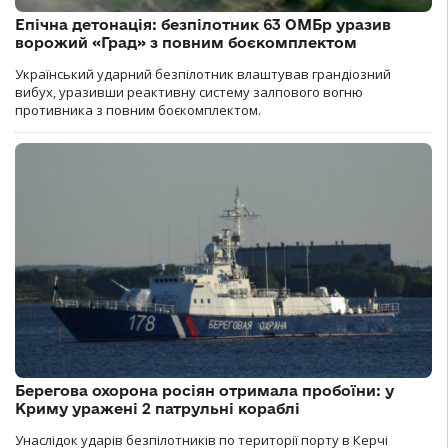
Епічна детонація: безпілотник 63 ОМБр уразив
ворожий «Град» з повним боєкомплектом
Український ударний безпілотник влаштував грандіозний
вибух, уразивши реактивну систему залпового вогню
противника з повним боєкомплектом.
Берегова охорона росіян отримала пробоїни: у
Криму уражені 2 патрульні кораблі
Унаслідок ударів безпілотників по території порту в Керчі