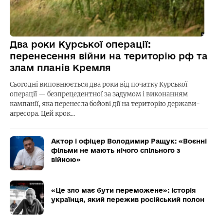
Два роки Курської операції:
перенесення війни на територію рф та
злам планів Кремля
Сьогодні виповнюється два роки від початку Курської
операції — безпрецедентної за задумом і виконанням
кампанії, яка перенесла бойові дії на територію держави-
агресора. Цей крок…
Актор і офіцер Володимир Ращук: «Воєнні
фільми не мають нічого спільного з
війною»
«Це зло має бути переможене»: історія
українця, який пережив російський полон