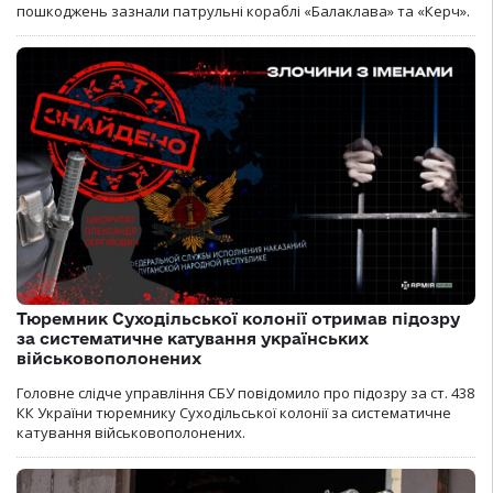
пошкоджень зазнали патрульні кораблі «Балаклава» та «Керч».
Тюремник Суходільської колонії отримав підозру
за систематичне катування українських
військовополонених
Головне слідче управління СБУ повідомило про підозру за ст. 438
КК України тюремнику Суходільської колонії за систематичне
катування військовополонених.