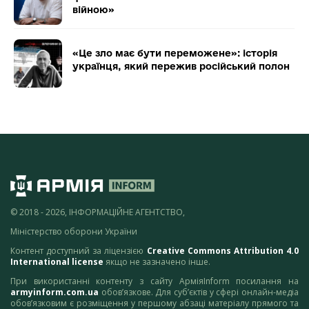
війною»
«Це зло має бути переможене»: історія
українця, який пережив російський полон
© 2018 - 2026, ІНФОРМАЦІЙНЕ АГЕНТСТВО,
Міністерство оборони України
Контент доступний за ліцензією
Creative Commons Attribution 4.0
International license
якщо не зазначено інше.
При використанні контенту з сайту АрміяInform посилання на
armyinform.com.ua
обов’язкове. Для суб’єктів у сфері онлайн-медіа
обов’язковим є розміщення у першому абзаці матеріалу прямого та