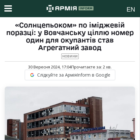
EN
«Солнцепьоком» по іміджевій
поразці: у Вовчанську ціллю номер
один для окупантів став
Агрегатний завод
НОВИНИ
30 Вересня 2024, 17:04
Прочитаєте за:
2
хв.
Слідкуйте за АрміяInform в Google