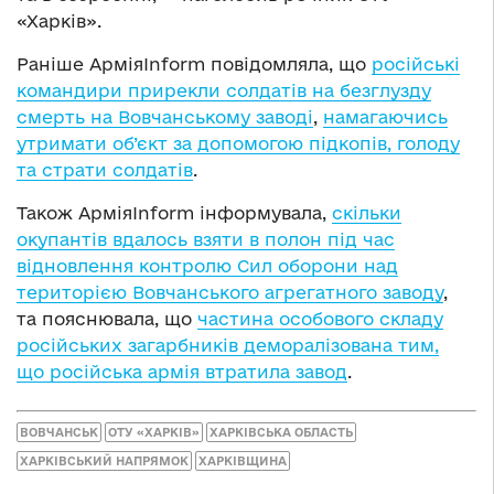
«Харків».
Раніше АрміяInform повідомляла, що
російські
командири прирекли солдатів на безглузду
смерть на Вовчанському заводі
,
намагаючись
утримати об’єкт за допомогою підкопів, голоду
та страти солдатів
.
Також АрміяInform інформувала,
скільки
окупантів вдалось взяти в полон під час
відновлення контролю Сил оборони над
територією Вовчанського агрегатного заводу
,
та пояснювала, що
частина особового складу
російських загарбників деморалізована тим,
що російська армія втратила завод
.
ВОВЧАНСЬК
ОТУ «ХАРКІВ»
ХАРКІВСЬКА ОБЛАСТЬ
ХАРКІВСЬКИЙ НАПРЯМОК
ХАРКІВЩИНА