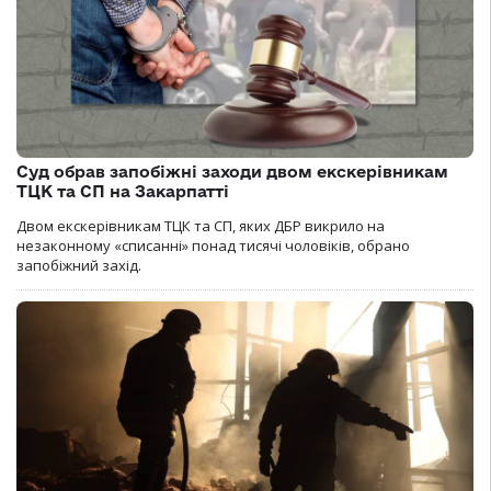
Суд обрав запобіжні заходи двом екскерівникам
ТЦК та СП на Закарпатті
Двом екскерівникам ТЦК та СП, яких ДБР викрило на
незаконному «списанні» понад тисячі чоловіків, обрано
запобіжний захід.