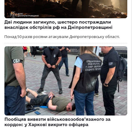
Дві людини загинуло, шестеро постраждали
внаслідок обстрілів рф на Дніпропетровщині
Понад 50 разів росіяни атакували Дніпропетровську області.
Пообіцяв вивезти військовозобов’язаного за
кордон: у Харкові викрито офіцера