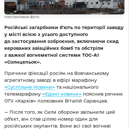
Ілюстративне фото
Російські загарбники б’ють по території заводу
у місті всією з усього доступного
до застосування озброєння, включаючи скид
керованих авіаційних бомб та обстріли
з важкої вогнеметної системи ТОС-А1
«Солнцепьок».
Причини фіксації росіян на Вовчанському
агрегатному заводі в ефірі марафону
«Суспільне Новини»
та національного
телемарафону
«Єдині новини»
пояснив речник
ОТУ «Харків» полковник Віталій Саранцев.
— Після того, як Сили оборони звільнили цей
об’єкт, він став ціллю номер один для
російських окупантів. Вони всі свої вогневі