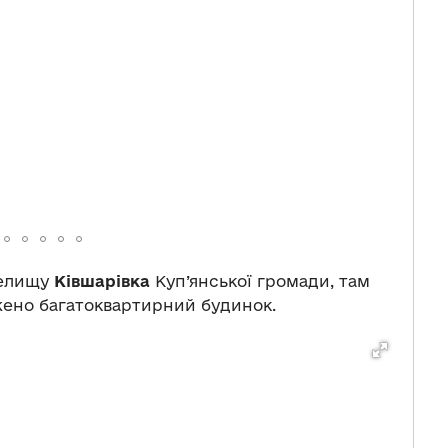
селищу
Ківшарівка
Куп’янської громади, там
жено багатоквартирний будинок.