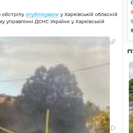
о обстрілу
опублікували
у Харківській обласній
у управлінні ДСНС України у Харківській
П