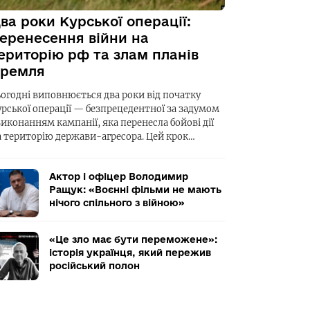
ва роки Курської операції:
еренесення війни на
ериторію рф та злам планів
ремля
ьогодні виповнюється два роки від початку
урської операції — безпрецедентної за задумом
виконанням кампанії, яка перенесла бойові дії
а територію держави-агресора. Цей крок…
Актор і офіцер Володимир
Ращук: «Воєнні фільми не мають
нічого спільного з війною»
«Це зло має бути переможене»:
історія українця, який пережив
російський полон