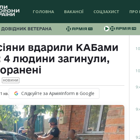
ГОЛОВНА
ВАКАНСІЇ
СОЦЗАХИСТ
ПРО 
ДОВІДНИК ВЕТЕРАНА
сіяни вдарили КАБами
10
 4 людини загинули,
поранені
10
НОВИНИ
9:
Слідкуйте за АрміяInform в Google
 1
хв.
9:
9: