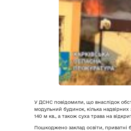
У ДСНС повідомили, що внаслідок обст
модульний будинок, кілька надвірних 
140 м кв., а також суха трава на відкр
Пошкоджено заклад освіти, приватні б