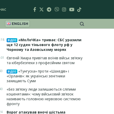
НАС
ENGLISH
:18
«МоЛоЧКа» триває: СБС уразили
ВІДЕО
ще 12 суден тіньового флоту рф у
Чорному та Азовському морях
:01
Євгеній Хмара привітав воїнів військ зв’язку
та кібербезпеки з професійним святом
43
«Тунгуска» проти «Шахедів» і
ВІДЕО
«Орланів»: як українські зенітники
захищають Суми
40
«Без зв’язку люди залишаються сліпими
кошенятами»: чому військовий зв’язок
називають головною нервовою системою
фронту
24
Ворог атакував вночі шістьма