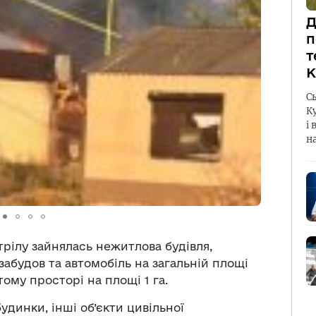
Д
п
т
К
С
К
і 
н
рілу зайнялась нежитлова будівля,
забудов та автомобіль на загальній площі
итому просторі на площі 1 га.
удинки, інші об’єкти цивільної