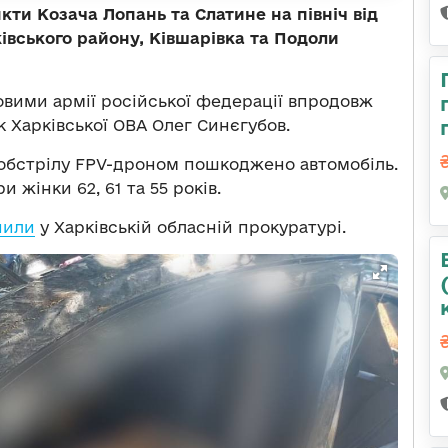
кти Козача Лопань та Слатине на північ від
івського району, Ківшарівка та Подоли
ковими армії російської федерації впродовж
 Харківської ОВА Олег Синєгубов.
обстрілу FPV-дроном пошкоджено автомобіль.
и жінки 62, 61 та 55 років.
нили
у Харківській обласній прокуратурі.