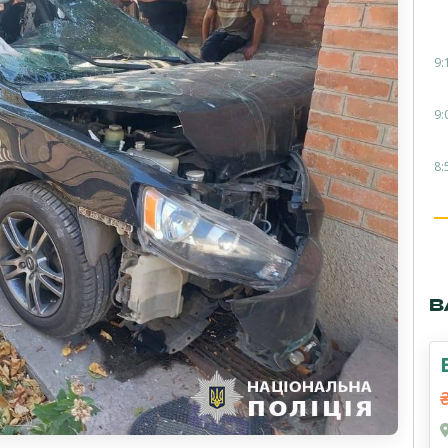
9:
9:
8:
В