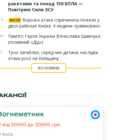
ракетами та понад 150 БПЛА —
Повітряні Сили ЗСУ
16
Ворожа атака спричинила пожежі у
ФОТО
двох районах Києва: 4 людини травмовано
00
Пам’яті Героя України В’ячеслава Шимчука
(позивний «Дід»)
51
Троє загиблих, серед них дитина: наслідки
атаки росії на Київщину
ВСІ НОВИНИ
АКАНСІЇ
Вогнеметник
від 20000 до 20000 грн
Київ