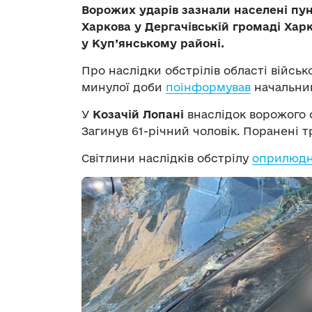
Ворожих ударів зазнали населені пун
Харкова у Дергачівській громаді Харк
у Куп’янському районі.
Про наслідки обстрілів області війсь
минулої доби
поінформував
начальник
У
Козачій Лопані
внаслідок ворожого 
Загинув 61-річний чоловік. Поранені тр
Світлини наслідків обстрілу
оприлюд