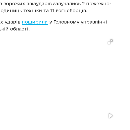
ів ворожих авіаударів залучались 2 пожежно-
 одиниць техніки та 11 вогнеборців.
их ударів
поширили
у Головному управлінні
ькій області.