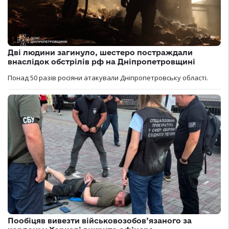
Дві людини загинуло, шестеро постраждали
внаслідок обстрілів рф на Дніпропетровщині
Понад 50 разів росіяни атакували Дніпропетровську області.
Пообіцяв вивезти військовозобов’язаного за