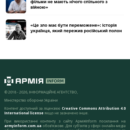
фільми не мають нічого спільного з
війною»
«Це зло має бути переможене»: історія
українця, який пережив російський полон
© 2018 - 2026, ІНФОРМАЦІЙНЕ АГЕНТСТВО,
Міністерство оборони України
Контент доступний за ліцензією
Creative Commons Attribution 4.0
International license
якщо не зазначено інше.
При використанні контенту з сайту АрміяInform посилання на
armyinform.com.ua
обов’язкове. Для суб’єктів у сфері онлайн-медіа