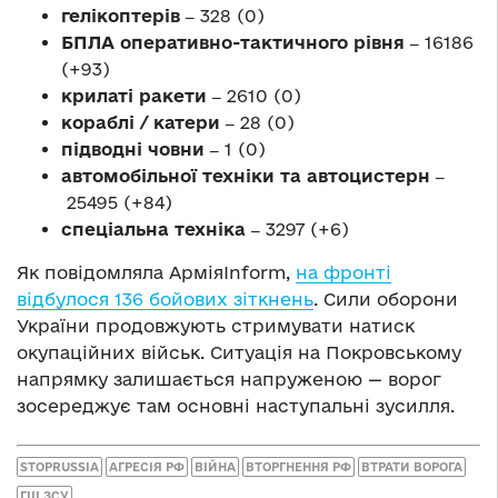
гелікоптерів ‒
328 (0)
БПЛА оперативно-тактичного рівня ‒
16186
(+93)
крилаті ракети ‒
2610 (0)
кораблі / катери ‒
28 (0)
підводні човни ‒
1 (0)
автомобільної техніки та автоцистерн ‒
25495 (+84)
спеціальна техніка ‒
3297 (+6)
Як повідомляла АрміяInform,
на фронті
відбулося 136 бойових зіткнень
. Сили оборони
України продовжують стримувати натиск
окупаційних військ. Ситуація на Покровському
напрямку залишається напруженою — ворог
зосереджує там основні наступальні зусилля.
STOPRUSSIA
АГРЕСІЯ РФ
ВІЙНА
ВТОРГНЕННЯ РФ
ВТРАТИ ВОРОГА
ГШ ЗСУ