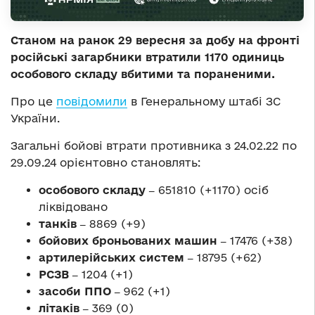
Станом на ранок 29 вересня за добу на фронті
російські загарбники втратили 1170 одиниць
особового складу вбитими та пораненими.
Про це
повідомили
в Генеральному штабі ЗС
України.
Загальні бойові втрати противника з 24.02.22 по
29.09.24 орієнтовно становлять:
особового складу ‒
651810 (+1170) осіб
ліквідовано
танків ‒
8869 (+9)
бойових броньованих машин ‒
17476 (+38)
артилерійських систем ‒
18795 (+62)
РСЗВ ‒
1204 (+1)
засоби ППО ‒
962 (+1)
літаків ‒
369 (0)