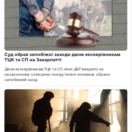
Суд обрав запобіжні заходи двом екскерівникам
ТЦК та СП на Закарпатті
Двом екскерівникам ТЦК та СП, яких ДБР викрило на
незаконному «списанні» понад тисячі чоловіків, обрано
запобіжний захід.