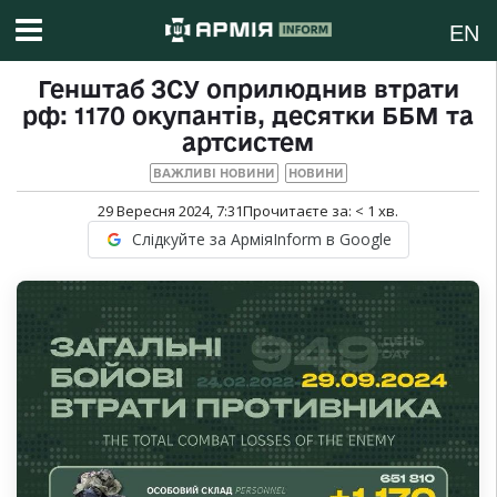
EN
Генштаб ЗСУ оприлюднив втрати
рф: 1170 окупантів, десятки ББМ та
артсистем
ВАЖЛИВІ НОВИНИ
НОВИНИ
29 Вересня 2024, 7:31
Прочитаєте за:
< 1
хв.
Слідкуйте за АрміяInform в Google