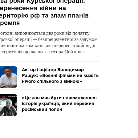
ва роки Курської операції:
еренесення війни на
ериторію рф та злам планів
ремля
ьогодні виповнюється два роки від початку
урської операції — безпрецедентної за задумом
виконанням кампанії, яка перенесла бойові дії
а територію держави-агресора. Цей крок…
Актор і офіцер Володимир
Ращук: «Воєнні фільми не мають
нічого спільного з війною»
«Це зло має бути переможене»:
історія українця, який пережив
російський полон