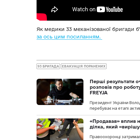
Як медики
33 механізованої бригади б
за ось цим посиланням.
93 БРИГАДА
ЕВАКУАЦІЯ ПОРАНЕНИХ
Перші результати о
розповів про робот
FREYJA
Президент України Воло
перебуває на етапі актив
«Продавав» вплив н
ділка, який «виріш
Правоохоронці затримал