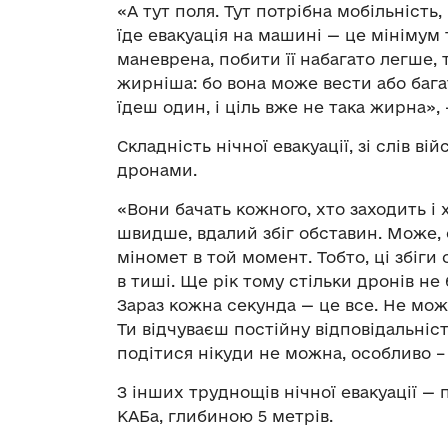
«А тут поля. Тут потрібна мобільність,
їде евакуація на машині — це мініму
маневрена, побити її набагато легше, 
жирніша: бо вона може вести або багат
їдеш один, і ціль вже не така жирна»
Складність нічної евакуації, зі слів в
дронами.
«Вони бачать кожного, хто заходить і 
швидше, вдалий збіг обставин. Може, 
міномет в той момент. Тобто, ці збіг
в тиші. Ще рік тому стільки дронів н
Зараз кожна секунда — це все. Не мож
Ти відчуваєш постійну відповідальніст
подітися нікуди не можна, особливо –
З інших труднощів нічної евакуації — 
КАБа, глибиною 5 метрів.