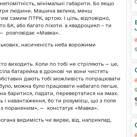
 непомітність, мінімальні габарити. Бо якщо
м три людини. Машина велика, менш
тим самим ПТРК, артою. І ціль, відповідно,
о БК, або багато піхоти. а квадроцикл – ти
, — розповідає «Мавка».
ійськових, насиченість неба ворожими
хто виходить. Коли по тобі не стріляють — це,
сіла батарейка в дронові чи вони чистять
и обставин дають тобі можливість попрацювати
е було, можна було працювати набагато легше.
на баритися, падати, перевертатися на ямах.
ь і навантаження, бо ти розумієш, що з поля
 з пораненим», — констатує «Мавка».
погана видимість чи вирви, від, наприклад,