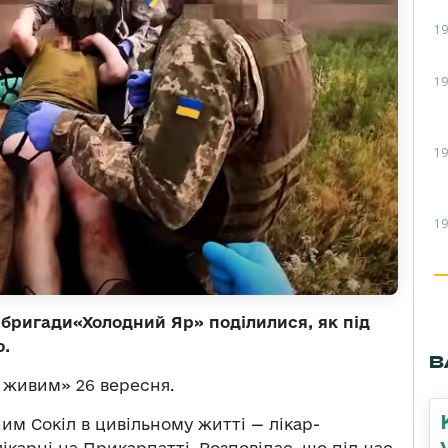
19
19
19
19
 бригади«Холодний Яр» поділилися, як під
ою.
В
живим» 26 вересня.
им Сокіл в цивільному житті — лікар-