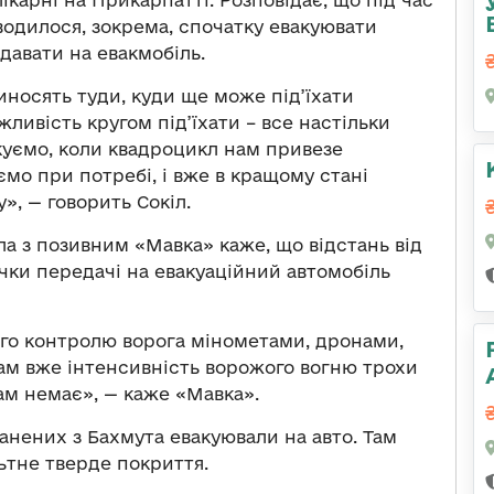
ікарні на Прикарпатті. Розповідає, що під час
одилося, зокрема, спочатку евакуювати
давати на евакмобіль.
иносять туди, куди ще може під’їхати
жливість кругом під’їхати – все настільки
куємо, коли квадроцикл нам привезе
ємо при потребі, і вже в кращому стані
у», — говорить Сокіл.
ла з позивним «Мавка» каже, що відстань від
чки передачі на евакуаційний автомобіль
ого контролю ворога мінометами, дронами,
ам вже інтенсивність ворожого вогню трохи
там немає», — каже «Мавка».
ранених з Бахмута евакуювали на авто. Там
ьтне тверде покриття.