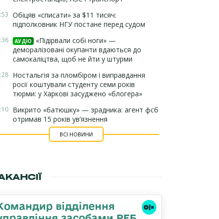
:53
Обіцяв «списати» за $11 тисяч:
підполковник НГУ постане перед судом
:36
«Підірвали собі ноги» —
АУДІО
деморалізовані окупанти вдаються до
самокаліцтва, щоб не йти у штурми
:28
Ностальгія за пломбіром і виправдання
росії коштували студенту семи років
тюрми: у Харкові засуджено «блогера»
:10
Викрито «батюшку» — зрадника: агент фсб
отримав 15 років ув’язнення
ВСІ НОВИНИ
АКАНСІЇ
Командир відділення
управління засобами РЕБ,