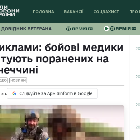
ГОЛОВНА
ВАКАНСІЇ
СОЦЗАХИСТ
ПРО 
ДОВІДНИК ВЕТЕРАНА
иклами: бойові медики
20
ятують поранених на
неччині
20
ДЕО
НОВИНИ
Слідкуйте за АрміяInform в Google
2
хв.
20
20