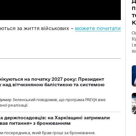
Д
п
т
К
’ються за життя військових
–
можете почитати
С
К
і 
н
чікуються на початку 2027 року: Президент
у над вітчизняною балістикою та системою
димир Зеленський повідомив, що програма FREYJA вже
ної реалізації.
а держпосадовців: на Харківщині затримали
ував питання» з бронюванням
и посередника, який брав гроші за бронювання.