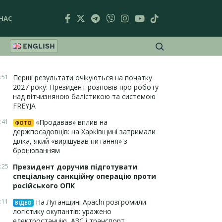
НАС
ENGLISH
:51
Перші результати очікуються на початку
2027 року: Президент розповів про роботу
над вітчизняною балістикою та системою
FREYJA
:41
«Продавав» вплив на
ФОТО
держпосадовців: на Харківщині затримали
ділка, який «вирішував питання» з
бронюванням
:25
Президент доручив підготувати
спеціальну санкційну операцію проти
російського ОПК
:11
На Луганщині Apachi розгромили
ВІДЕО
логістику окупантів: уражено
електростанцію, АЗС і транспорт