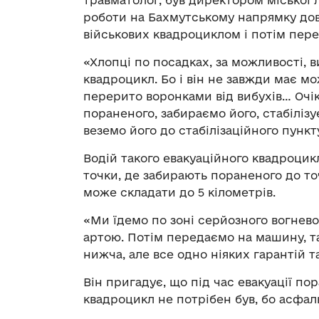
травматолог, був директором міської л
роботи на Бахмутському напрямку дов
військових квадроциклом і потім пере
«Хлопці по посадках, за можливості, в
квадроцикл. Бо і він не завжди має мо
перерито воронками від вибухів… Очі
пораненого, забираємо його, стабілізу
веземо його до стабілізаційного пункт
Водій такого евакуаційного квадроцик
точки, де забирають пораненого до то
може складати до 5 кілометрів.
«Ми їдемо по зоні серйозного вогнев
артою. Потім передаємо на машину, т
нижча, але все одно ніяких гарантій 
Він пригадує, що під час евакуації по
квадроцикл не потрібен був, бо асфал