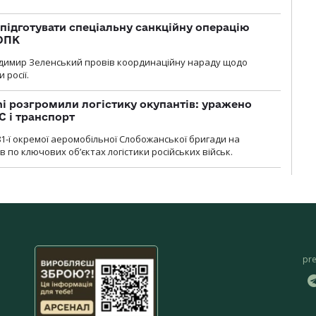
підготувати спеціальну санкційну операцію
 ОПК
димир Зеленський провів координаційну нараду щодо
 росії.
i розгромили логістику окупантів: уражено
С і транспорт
1-ї окремої аеромобільної Слобожанської бригади на
 по ключових об’єктах логістики російських військ.
pr