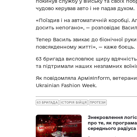
покинув службу у війську та своїх поб
чудово керував авто і не падав духом.
«Поїздив і на автоматичній коробці. А
досить непогано», — розповідає Васил
Тепер Василь звикає до біонічної руки
повсякденному житті», — каже боєць.
63 бригада висловлює щиру вдячність
та підтримали наших незламних воїні
Як повідомляла АрміяInform, ветеран
Ukrainian Fashion Week.
63 БРИГАДА
ІСТОРІЯ БІЙЦЯ
ПРОТЕЗИ
Знекровлення логіс
про те, як програм
середнього радіуса