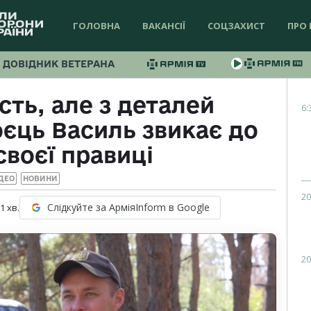
ГОЛОВНА
ВАКАНСІЇ
СОЦЗАХИСТ
ПРО 
ДОВІДНИК ВЕТЕРАНА
сть, але з деталей
6:
єць Василь звикає до
своєї правиці
ДЕО
НОВИНИ
20
Слідкуйте за АрміяInform в Google
 1
хв.
20