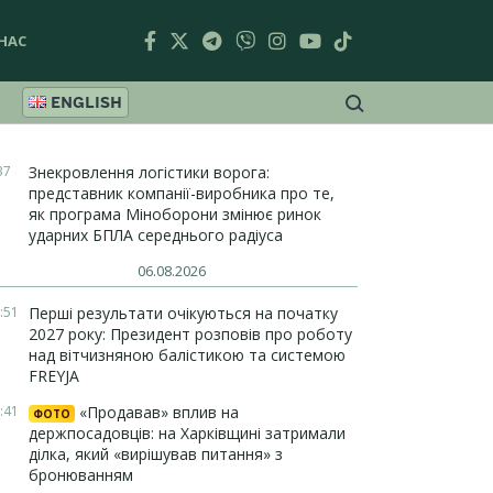
НАС
ENGLISH
37
Знекровлення логістики ворога:
представник компанії-виробника про те,
як програма Міноборони змінює ринок
ударних БПЛА середнього радіуса
06.08.2026
:51
Перші результати очікуються на початку
2027 року: Президент розповів про роботу
над вітчизняною балістикою та системою
FREYJA
:41
«Продавав» вплив на
ФОТО
держпосадовців: на Харківщині затримали
ділка, який «вирішував питання» з
бронюванням