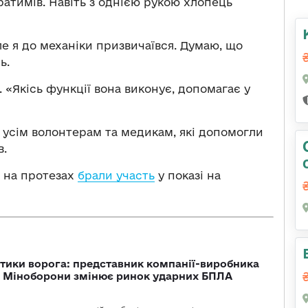
ратимів. Навіть з однією рукою хлопець
ле я до механіки призвичаївся. Думаю, що
ь.
. «Якісь функції вона виконує, допомагає у
 усім волонтерам та медикам, які допомогли
в.
и на протезах
брали участь
у показі на
тики ворога: представник компанії-виробника
а Міноборони змінює ринок ударних БПЛА