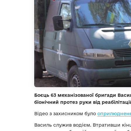
Боєць 63 механізованої бригади Ва
біонічний протез руки від реабілітац
Відео з захисником було
оприлюднене
Василь служив водієм. Втративши кінці