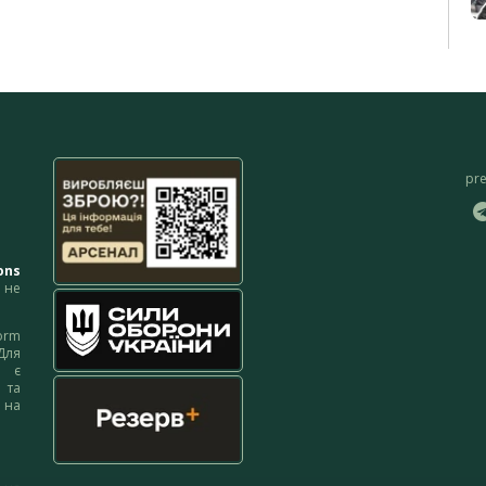
pr
ons
не
orm
Для
м є
 та
 на