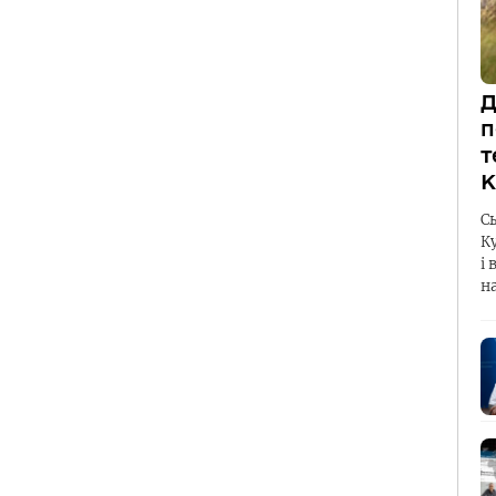
Д
п
т
К
С
К
і 
н