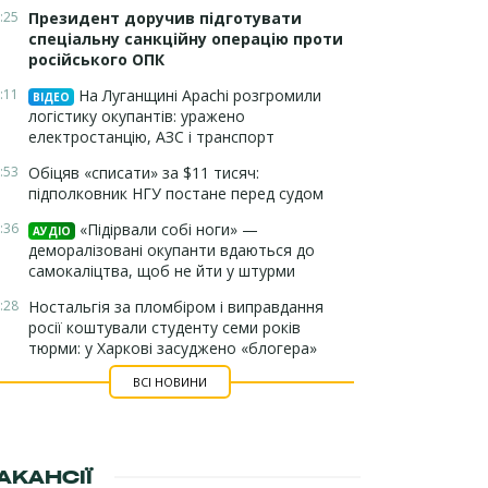
:25
Президент доручив підготувати
спеціальну санкційну операцію проти
російського ОПК
:11
На Луганщині Apachi розгромили
ВІДЕО
логістику окупантів: уражено
електростанцію, АЗС і транспорт
:53
Обіцяв «списати» за $11 тисяч:
підполковник НГУ постане перед судом
:36
«Підірвали собі ноги» —
АУДІО
деморалізовані окупанти вдаються до
самокаліцтва, щоб не йти у штурми
:28
Ностальгія за пломбіром і виправдання
росії коштували студенту семи років
тюрми: у Харкові засуджено «блогера»
ВСІ НОВИНИ
АКАНСІЇ