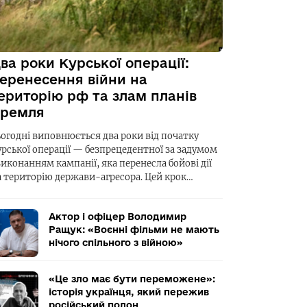
ва роки Курської операції:
еренесення війни на
ериторію рф та злам планів
ремля
ьогодні виповнюється два роки від початку
урської операції — безпрецедентної за задумом
виконанням кампанії, яка перенесла бойові дії
а територію держави-агресора. Цей крок…
Актор і офіцер Володимир
Ращук: «Воєнні фільми не мають
нічого спільного з війною»
«Це зло має бути переможене»:
історія українця, який пережив
російський полон