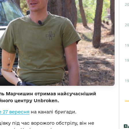
20
20
19
19
19
силь Марчишин отримав найсучасніший
ійного центру Unbroken.
 27 вересня
на каналі бригади.
вку під час ворожого обстрілу, він не
В