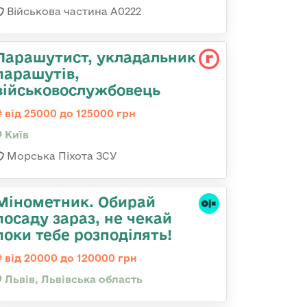
Військова частина А0222
Парашутист, укладальник
парашутів,
військовослужбовець
від 25000 до 125000 грн
Київ
Морська Піхота ЗСУ
Мінометник. Обирай
посаду зараз, не чекай
поки тебе розподілять!
від 20000 до 120000 грн
Львів, Львівська область