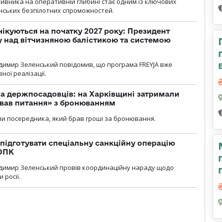
ивника на оперативній глибині стає одним із ключових
нських безпілотних спроможностей.
чікуються на початку 2027 року: Президент
у над вітчизняною балістикою та системою
димир Зеленський повідомив, що програма FREYJA вже
ної реалізації.
а держпосадовців: на Харківщині затримали
ував питання» з бронюванням
и посередника, який брав гроші за бронювання.
підготувати спеціальну санкційну операцію
 ОПК
димир Зеленський провів координаційну нараду щодо
 росії.