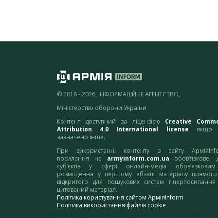
© 2018 - 2026, ІНФОРМАЦІЙНЕ АГЕНТСТВО,
Міністерство оборони України
Контент доступний за ліцензією
Creative Comm
Attribution 4.0 International license
якщо 
зазначено інше.
При використанні контенту з сайту АрміяInf
посилання на
armyinform.com.ua
обов’язкове. 
суб’єктів у сфері онлайн-медіа обов’язкови
розміщення у першому абзаці матеріалу прямого
відкритого для пошукових систем гіперпосилання
цитований матеріал.
Політика користування сайтом АрміяInform
Політика використання файлів cookie