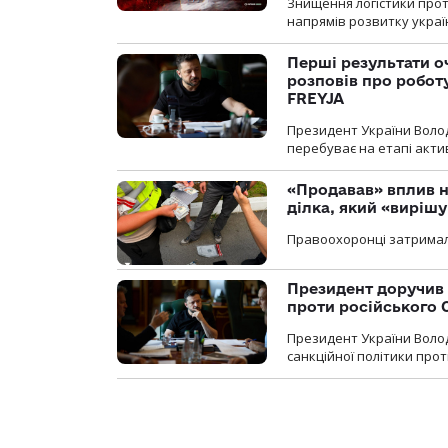
Знищення логістики прот
напрямів розвитку украї
Перші результати о
розповів про робот
FREYJA
Президент України Воло
перебуває на етапі актив
«Продавав» вплив н
ділка, який «виріш
Правоохоронці затримал
Президент доручив 
проти російського
Президент України Воло
санкційної політики проти