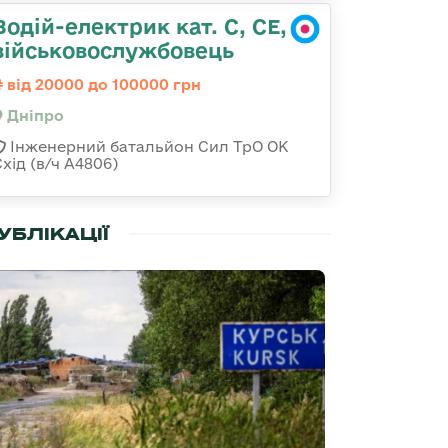
Водій-електрик кат. С, СЕ,
військовослужбовець
від 20000 до 100000 грн
Дніпро
Інженерний батальйон Сил ТрО ОК
хід (в/ч А4806)
УБЛІКАЦІЇ