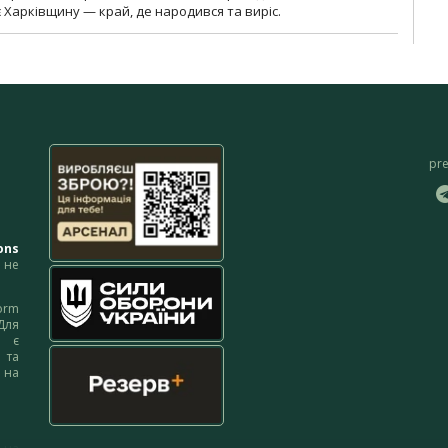
 Харківщину — край, де народився та виріс.
pr
ons
не
orm
Для
м є
 та
 на