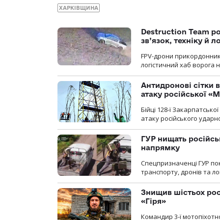
ХАРКІВЩИНА
Destruction Team р
зв’язок, техніку й л
FPV-дрони прикордонників
логістичний хаб ворога 
Антидронові сітки в
атаку російської «М
Бійці 128-ї Закарпатсько
атаку російського ударн
ГУР нищать російськ
напрямку
Спецпризначенці ГУР пок
транспорту, дронів та ло
Знищив шістьох росі
«Гіря»
Командир 3-ї мотопіхотно