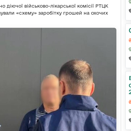
но діючої військово-лікарської комісії РТЦК
ізували «схему» заробітку грошей на охочих