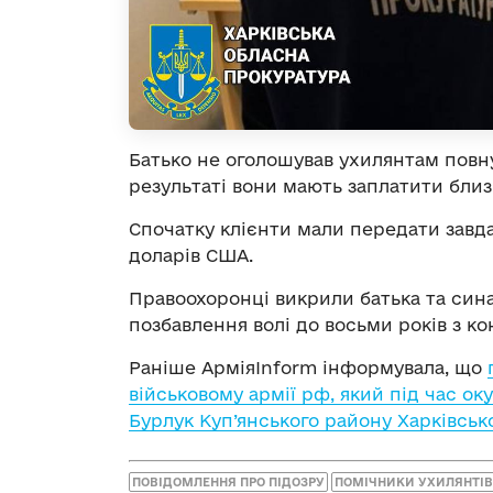
Батько не оголошував ухилянтам повну 
результаті вони мають заплатити близ
Спочатку клієнти мали передати завда
доларів США.
Правоохоронці викрили батька та сина
позбавлення волі до восьми років з к
Раніше АрміяInform інформувала, що
військовому армії рф, який під час ок
Бурлук Куп’янського району Харківсько
ПОВІДОМЛЕННЯ ПРО ПІДОЗРУ
ПОМІЧНИКИ УХИЛЯНТІВ