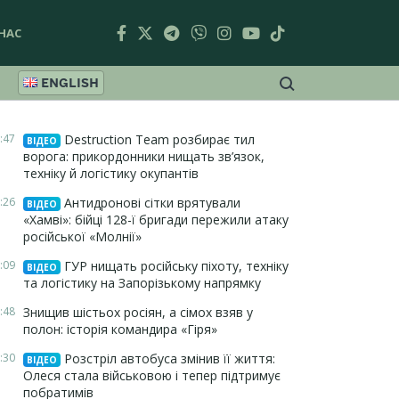
НАС
ENGLISH
:47
Destruction Team розбирає тил
ВІДЕО
ворога: прикордонники нищать зв’язок,
техніку й логістику окупантів
:26
Антидронові сітки врятували
ВІДЕО
«Хамві»: бійці 128-ї бригади пережили атаку
російської «Молнії»
:09
ГУР нищать російську піхоту, техніку
ВІДЕО
та логістику на Запорізькому напрямку
:48
Знищив шістьох росіян, а сімох взяв у
полон: історія командира «Гіря»
:30
Розстріл автобуса змінив її життя:
ВІДЕО
Олеся стала військовою і тепер підтримує
побратимів