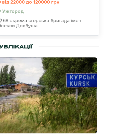
від 22000 до 120000 грн
Ужгород
68 окрема єгерська бригада імені
Олекси Довбуша
УБЛІКАЦІЇ