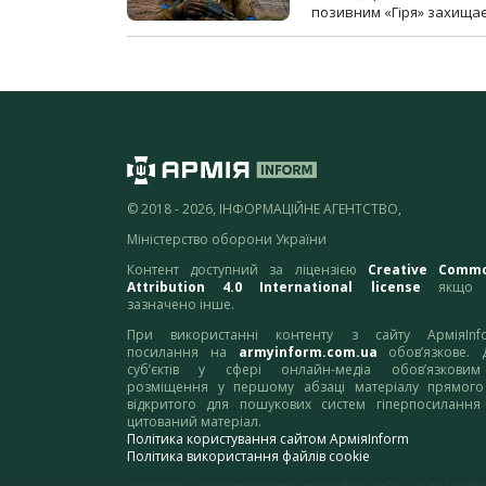
позивним «Гіря» захищає
© 2018 - 2026, ІНФОРМАЦІЙНЕ АГЕНТСТВО,
Міністерство оборони України
Контент доступний за ліцензією
Creative Comm
Attribution 4.0 International license
якщо 
зазначено інше.
При використанні контенту з сайту АрміяInf
посилання на
armyinform.com.ua
обов’язкове. 
суб’єктів у сфері онлайн-медіа обов’язкови
розміщення у першому абзаці матеріалу прямого
відкритого для пошукових систем гіперпосилання
цитований матеріал.
Політика користування сайтом АрміяInform
Політика використання файлів cookie