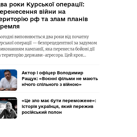
ва роки Курської операції:
еренесення війни на
ериторію рф та злам планів
ремля
ьогодні виповнюється два роки від початку
урської операції — безпрецедентної за задумом
виконанням кампанії, яка перенесла бойові дії
а територію держави-агресора. Цей крок…
Актор і офіцер Володимир
Ращук: «Воєнні фільми не мають
нічого спільного з війною»
«Це зло має бути переможене»:
історія українця, який пережив
російський полон