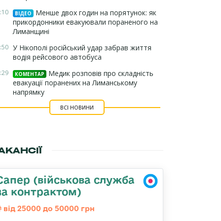
:10
Менше двох годин на порятунок: як
ВІДЕО
прикордонники евакуювали пораненого на
Лиманщині
:50
У Нікополі російський удар забрав життя
водія рейсового автобуса
:29
Медик розповів про складність
КОМЕНТАР
евакуації поранених на Лиманському
напрямку
ВСІ НОВИНИ
АКАНСІЇ
Сапер (військова служба
за контрактом)
від 25000 до 50000 грн