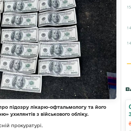
15
14
14
В
про підозру лікарю-офтальмологу та його
ю» ухилянтів з військового обліку.
сній прокуратурі.