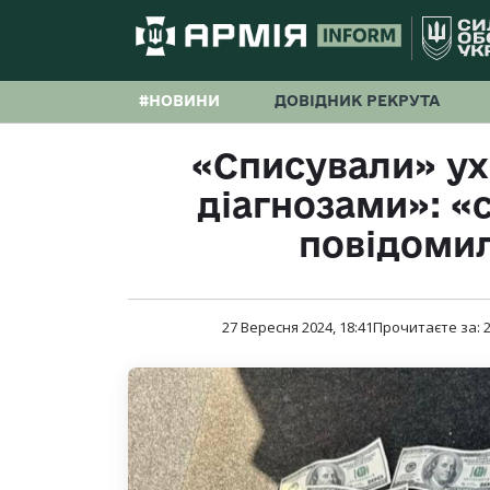
#НОВИНИ
ДОВІДНИК РЕКРУТА
«Списували» ух
діагнозами»: «
повідомил
27 Вересня 2024, 18:41
Прочитаєте за: