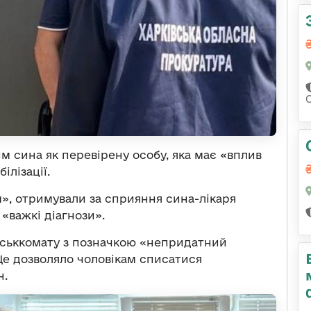
м сина як перевірену особу, яка має «вплив
ілізації.
», отримували за сприяння сина-лікаря
«важкі діагнози».
йськкомату з позначкою «непридатний
Це дозволяло чоловікам списатися
н.