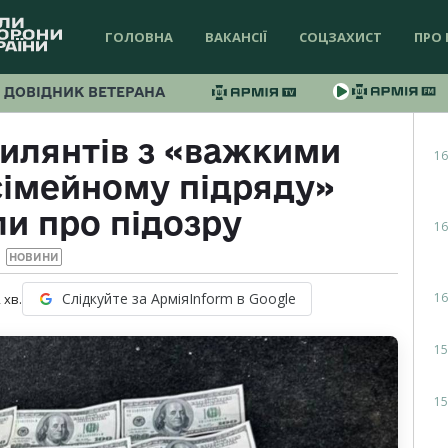
ГОЛОВНА
ВАКАНСІЇ
СОЦЗАХИСТ
ПРО 
ДОВІДНИК ВЕТЕРАНА
илянтів з «важкими
16
сімейному підряду»
и про підозру
16
НОВИНИ
16
Слідкуйте за АрміяInform в Google
2
хв.
15
15