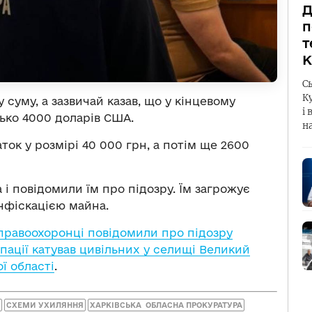
Д
п
т
К
С
К
суму, а зазвичай казав, що у кінцевому
і 
ько 4000 доларів США.
н
ток у розмірі 40 000 грн, а потім ще 2600
 і повідомили їм про підозру. Їм загрожує
онфіскацією майна.
правоохоронці повідомили про підозру
упації катував цивільних у селищі Великий
ї області
.
СХЕМИ УХИЛЯННЯ
ХАРКІВСЬКА ОБЛАСНА ПРОКУРАТУРА