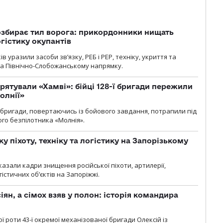
озбирає тил ворога: прикордонники нищать
огістику окупантів
 уразили засоби зв’язку, РЕБ і РЕР, техніку, укриття та
на Північно-Слобожанському напрямку.
рятували «Хамві»: бійці 128-ї бригади пережили
олнії»
ї бригади, повертаючись із бойового завдання, потрапили під
ого безпілотника «Молнія».
у піхоту, техніку та логістику на Запорізькому
азали кадри знищення російської піхоти, артилерії,
гістичних об’єктів на Запоріжжі.
ян, а сімох взяв у полон: історія командира
ї роти 43-ї окремої механізованої бригади Олексій із