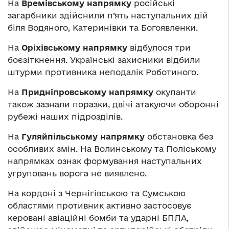
На
Времівському напрямку
російські
загарбники здійснили п’ять наступальних дій
біля Водяного, Катеринівки та Богоявленки.
На
Оріхівському напрямку
відбулося три
боєзіткнення. Українські захисники відбили
штурми противника неподалік Роботиного.
На
Придніпровському напрямку
окупанти
також зазнали поразки, двічі атакуючи оборонні
рубежі наших підрозділів.
На
Гуляйпільському напрямку
обстановка без
особливих змін. На Волинському та Поліському
напрямках ознак формування наступальних
угруповань ворога не виявлено.
На кордоні з Чернігівською та Сумською
областями противник активно застосовує
керовані авіаційні бомби та ударні БПЛА,