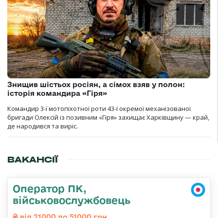
Знищив шістьох росіян, а сімох взяв у полон:
історія командира «Гіря»
Командир 3-ї мотопіхотної роти 43-ї окремої механізованої
бригади Олексій із позивним «Гіря» захищає Харківщину — край,
де народився та виріс.
ВАКАНСІЇ
Оператор ПК,
військовослужбовець
від 21000 до 51000 грн