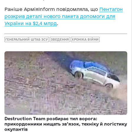
Раніше АрміяInform повідомляла, що
Пентагон
розкрив деталі нового пакета допомоги для
України на $2,4 млрд
.
ГЕНЕРАЛЬНИЙ ШТАБ ЗСУ
ЗВЕДЕННЯ
ХРОНІКА ВІЙНИ
Destruction Team розбирає тил ворога:
прикордонники нищать зв’язок, техніку й логістику
окупантів