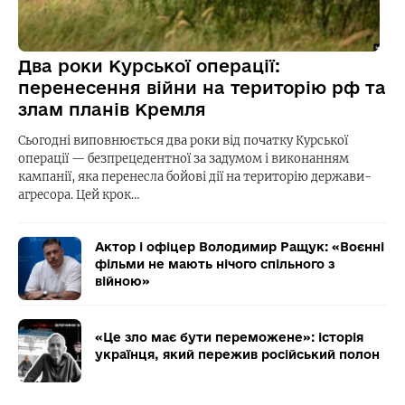
Два роки Курської операції:
перенесення війни на територію рф та
злам планів Кремля
Сьогодні виповнюється два роки від початку Курської
операції — безпрецедентної за задумом і виконанням
кампанії, яка перенесла бойові дії на територію держави-
агресора. Цей крок…
Актор і офіцер Володимир Ращук: «Воєнні
фільми не мають нічого спільного з
війною»
«Це зло має бути переможене»: історія
українця, який пережив російський полон