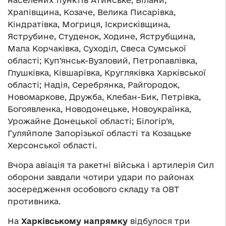
Храпівщина, Козаче, Велика Писарівка,
Кіндратівка, Могриця, Іскрисківщина,
Яструбине, Студенок, Ходине, Яструбщина,
Мала Корчаківка, Суходіл, Свеса Сумської
області; Куп’янськ-Вузловий, Петропавлівка,
Глушківка, Ківшарівка, Кругляківка Харківської
області; Надія, Серебрянка, Райгородок,
Новомаркове, Дружба, Клебан-Бик, Петрівка,
Богоявленка, Новодонецьке, Новоукраїнка,
Урожайне Донецької області; Білогір’я,
Гуляйполе Запорізької області та Козацьке
Херсонської області.
Вчора авіація та ракетні війська і артилерія Сил
оборони завдали чотири удари по районах
зосередження особового складу та ОВТ
противника.
На
Харківському напрямку
відбулося три