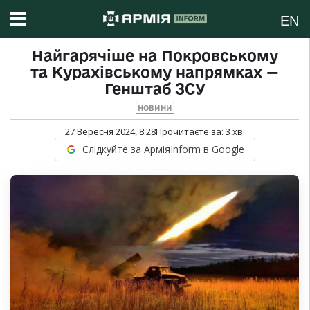
EN
Найгарячіше на Покровському
та Курахівському напрямках —
Генштаб ЗСУ
НОВИНИ
27 Вересня 2024, 8:28
Прочитаєте за:
3
хв.
Слідкуйте за АрміяInform в Google