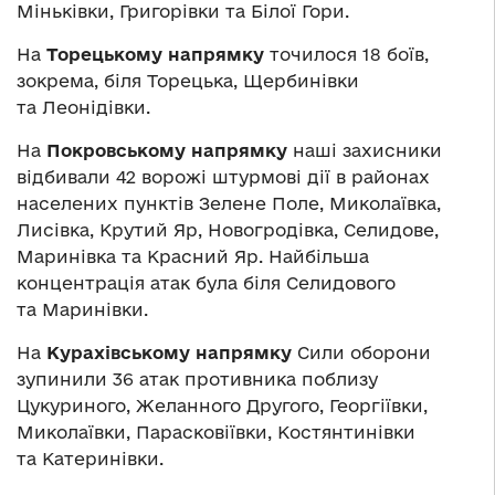
Міньківки, Григорівки та Білої Гори.
На
Торецькому напрямку
точилося 18 боїв,
зокрема, біля Торецька, Щербинівки
та Леонідівки.
На
Покровському напрямку
наші захисники
відбивали 42 ворожі штурмові дії в районах
населених пунктів Зелене Поле, Миколаївка,
Лисівка, Крутий Яр, Новогродівка, Селидове,
Маринівка та Красний Яр. Найбільша
концентрація атак була біля Селидового
та Маринівки.
На
Курахівському напрямку
Сили оборони
зупинили 36 атак противника поблизу
Цукуриного, Желанного Другого, Георгіївки,
Миколаївки, Парасковіївки, Костянтинівки
та Катеринівки.