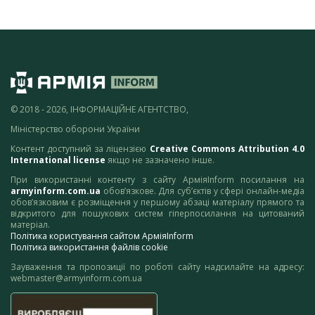
© 2018 - 2026, ІНФОРМАЦІЙНЕ АГЕНТСТВО,
Міністерство оборони України
Контент доступний за ліцензією
Creative Commons Attribution 4.0
International license
якщо не зазначено інше.
При використанні контенту з сайту АрміяInform посилання на
armyinform.com.ua
обов’язкове. Для суб’єктів у сфері онлайн-медіа
обов’язковим є розміщення у першому абзаці матеріалу прямого та
відкритого для пошукових систем гіперпосилання на цитований
матеріал.
Політика користування сайтом АрміяInform
Політика використання файлів cookie
Зауваження та пропозиції по роботі сайту надсилайте на адресу:
webmaster@armyinform.com.ua