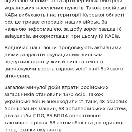
здійснює мінометні та артилерійські обстріли
українських населених пунктів. Також російські
КАБи вибухають і на території Курської області
рф, де триває операція наших військ. За
наявною інформацією, за добу ворог завдав 16
авіаударів, використавши при цьому 19 КАБів.
Водночас наші воїни продовжують активними
діями завдавати окупаційним військам
відчутних втрат у живій силі та техніці,
виснажуючи ворога вздовж усієї лінії бойового
зіткнення.
Загалом минулої доби втрати російських
загарбників становили 1370 осіб. Також
українські воїни знешкодили 21 танк, 48 бойових
броньованих машин, 58 артилерійських систем,
два засоби ППО, 85 БПЛА оперативно-
тактичного рівня, 58 автомобілів та дві одиниці
спецтехніки окупантів.