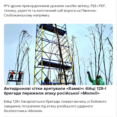
FPV-дрони прикордонників уразили засоби зв’язку, РЕБ і РЕР,
техніку, укриття та логістичний хаб ворога на Північно-
Слобожанському напрямку.
Антидронові сітки врятували «Хамві»: бійці 128-ї
бригади пережили атаку російської «Молнії»
Бійці 128-ї Закарпатської бригади, повертаючись із бойового
завдання, потрапили під атаку російського ударного
безпілотника «Молнія».