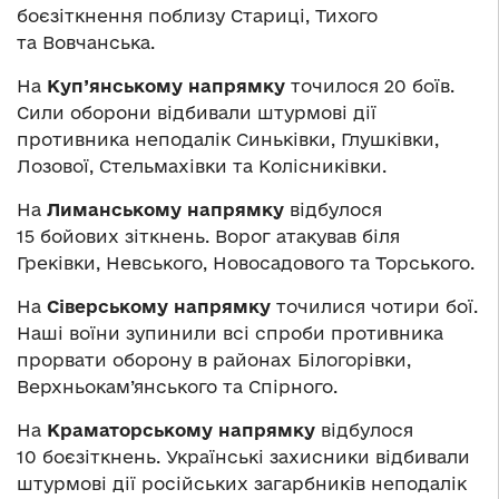
боєзіткнення поблизу Стариці, Тихого
та Вовчанська.
На
Куп’янському напрямку
точилося 20 боїв.
Сили оборони відбивали штурмові дії
противника неподалік Синьківки, Глушківки,
Лозової, Стельмахівки та Колісниківки.
На
Лиманському напрямку
відбулося
15 бойових зіткнень. Ворог атакував біля
Греківки, Невського, Новосадового та Торського.
На
Сіверському напрямку
точилися чотири бої.
Наші воїни зупинили всі спроби противника
прорвати оборону в районах Білогорівки,
Верхньокам’янського та Спірного.
На
Краматорському напрямку
відбулося
10 боєзіткнень. Українські захисники відбивали
штурмові дії російських загарбників неподалік