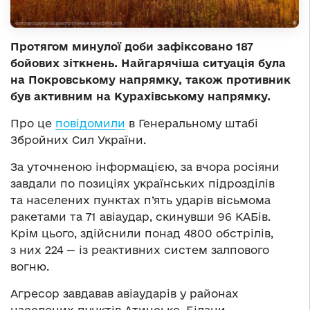
Протягом минулої доби зафіксовано 187
бойових зіткнень. Найгарячіша ситуація була
на Покровському напрямку, також противник
був активним на Курахівському напрямку.
Про це
повідомили
в Генеральному штабі
Збройних Сил України.
За уточненою інформацією, за вчора росіяни
завдали по позиціях українських підрозділів
та населених пунктах п’ять ударів вісьмома
ракетами та 71 авіаудар, скинувши 96 КАБів.
Крім цього, здійснили понад 4800 обстрілів,
з них 224 — із реактивних систем залпового
вогню.
Агресор завдавав авіаударів у районах
населених пунктів Атинське, Білани,