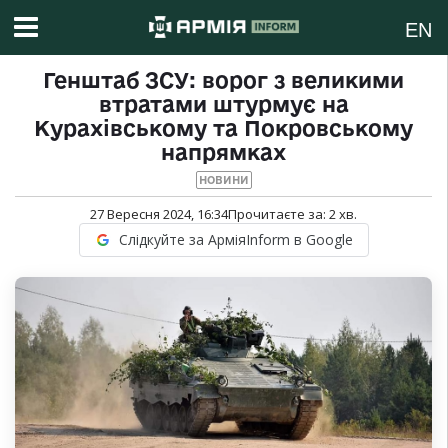
EN
Генштаб ЗСУ: ворог з великими
втратами штурмує на
Курахівському та Покровському
напрямках
НОВИНИ
27 Вересня 2024, 16:34
Прочитаєте за:
2
хв.
Слідкуйте за АрміяInform в Google