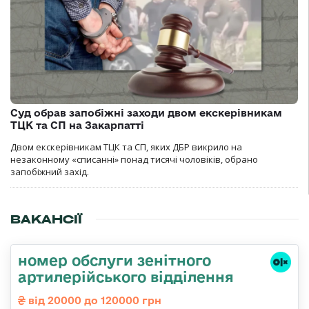
Суд обрав запобіжні заходи двом екскерівникам
ТЦК та СП на Закарпатті
Двом екскерівникам ТЦК та СП, яких ДБР викрило на
незаконному «списанні» понад тисячі чоловіків, обрано
запобіжний захід.
ВАКАНСІЇ
номер обслуги зенітного
артилерійського відділення
від 20000 до 120000 грн