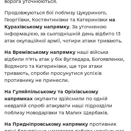
ворога уточнюються.
Продовжуються бої поблизу Цукуриного,
Георгіївки, Костянтинівки та Катеринівки
на
Курахівському напрямку
. За уточненою
інформацією, за сьогоднішній день відбито 13
атак окупаційної армії, чотири атаки тривають.
На Времівському напрямку
наші війська
відбили п’ять атак у бік Вугледара, Богоявленки,
Водяного та Катеринівки, ще три атаки
тривають, спроби просунутися успіхів
противнику не принесли.
На Гуляйпільському та Оріхівському
напрямках
окупанти здійснили по одній
невдалій спробі атакувати наші підрозділи
поблизу Новодарівки та Малих Щербаків.
На Придніпровському напрямку
противник
двічі безуспішно намагався вибити українських