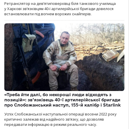
Ретранслятор на дев’ятиповерхівці біля танкового училища
у Харкові зв’язківцям 40-ї артилерійської бригади довелося
встановлювати під вогнем ворожих снайперів.
«Треба йти далі, бо нехороші люди відходять з
позицій»: зв’язківець 40-ї артилерійської бригади
про Слобожанський наступ, 155-й калібр і Starlink
Успіх Слобожанської наступальної операції восени 2022 року
критично залежав від надійного зв’язку, що дозволяв
передавати інформацію в режимі реального часу.