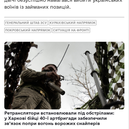
воїнів із займаних позицій.
ГЕНЕРАЛЬНИЙ ШТАБ ЗСУ
КУРАХІВСЬКИЙ НАПРЯМОК
ПОКРОВСЬКИЙ НАПРЯМОК
СИТУАЦІЯ НА ФРОНТІ
Ретранслятори встановлювали під обстрілами:
у Харкові бійці 40-ї артбригади забезпечили
зв’язок попри вогонь ворожих снайперів