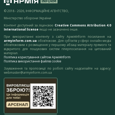
© 2018 - 2026, ІНФОРМАЦІЙНЕ АГЕНТСТВО,
Міністерство оборони України
Контент доступний за ліцензією
Creative Commons Attribution 4.0
International license
якщо не зазначено інше.
При використанні контенту з сайту АрміяInform посилання на
armyinform.com.ua
обов’язкове. Для суб’єктів у сфері онлайн-медіа
обов’язковим є розміщення у першому абзаці матеріалу прямого та
відкритого для пошукових систем гіперпосилання на цитований
матеріал.
Політика користування сайтом АрміяInform
Політика використання файлів cookie
Зауваження та пропозиції по роботі сайту надсилайте на адресу:
webmaster@armyinform.com.ua