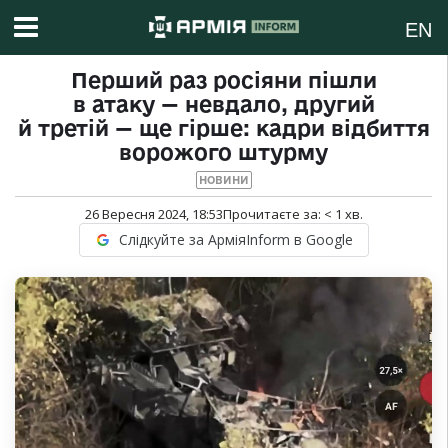
EN
Перший раз росіяни пішли
в атаку — невдало, другий
й третій — ще гірше: кадри відбиття
ворожого штурму
НОВИНИ
26 Вересня 2024, 18:53
Прочитаєте за:
< 1
хв.
Слідкуйте за АрміяInform в Google