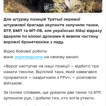
Для штурму позицій Третьої окремої
штурмової бригади окупанти залучили танки,
БТР, БМП та МТ-ЛБ, але українські бійці відразу
вдарили по колоні дронами й вивели частину
ворожої бронетехніки з ладу.
Відео бойової роботи
вони
оприлюднили
на своєму каналі.
«Ворог наступає на наші позиції — відбито три
накати техніки. Вцілілий танк, який намагався
прорватися — наздогнали з FPV», — розповіли
військові.
За їхніми словами, ще уразили два танки та БТР,
зупинили рух, і добили тих, хто хотів утекти.