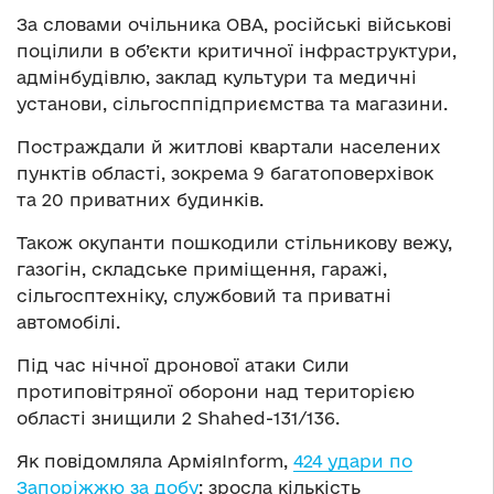
За словами очільника ОВА, російські військові
поцілили в об’єкти критичної інфраструктури,
адмінбудівлю, заклад культури та медичні
установи, сільгосппідприємства та магазини.
Постраждали й житлові квартали населених
пунктів області, зокрема 9 багатоповерхівок
та 20 приватних будинків.
Також окупанти пошкодили стільникову вежу,
газогін, складське приміщення, гаражі,
сільгосптехніку, службовий та приватні
автомобілі.
Під час нічної дронової атаки Сили
протиповітряної оборони над територією
області знищили 2 Shahed-131/136.
Як повідомляла АрміяInform,
424 удари по
Запоріжжю за добу
: зросла кількість