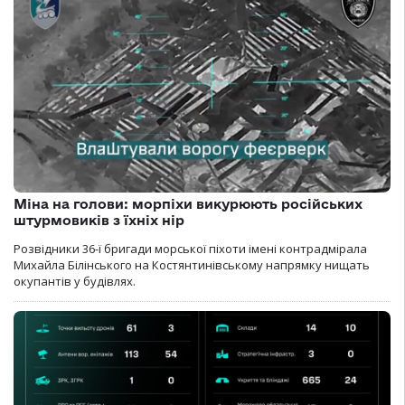
Міна на голови: морпіхи викурюють російських
штурмовиків з їхніх нір
Розвідники 36-ї бригади морської піхоти імені контрадмірала
Михайла Білінського на Костянтинівському напрямку нищать
окупантів у будівлях.