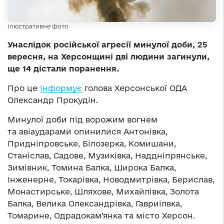
Ілюстративне фото
Унаслідок російської агресії минулої доби, 25
вересня, на Херсонщині дві людини загинули,
ще 14 дістали поранення.
Про це
інформує
голова Херсонської ОДА
Олександр Прокудін.
Минулої доби під ворожим вогнем
та авіаударами опинилися Антонівка,
Придніпровське, Білозерка, Комишани,
Станіслав, Садове, Музиківка, Наддніпрянське,
Зимівник, Томина Балка, Широка Балка,
Інженерне, Токарівка, Новодмитрівка, Берислав,
Монастирське, Шляхове, Михайлівка, Золота
Балка, Велика Олександрівка, Гавриілвка,
Томарине, Одрадокам’янка та місто Херсон.