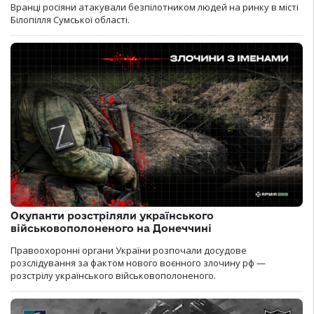
Вранці росіяни атакували безпілотником людей на ринку в місті
Білопілля Сумської області.
Окупанти розстріляли українського
військовополоненого на Донеччині
Правоохоронні органи України розпочали досудове
розслідування за фактом нового воєнного злочину рф —
розстрілу українського військовополоненого.