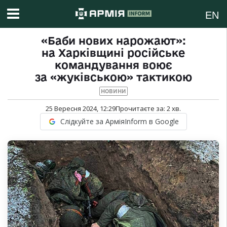
EN
«Баби нових нарожают»:
на Харківщині російське
командування воює
за «жуківською» тактикою
НОВИНИ
25 Вересня 2024, 12:29
Прочитаєте за:
2
хв.
Слідкуйте за АрміяInform в Google