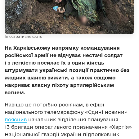
Ілюстративне фото
На Харківському напрямку командування
російської армії не відчуває нестачі солдат
і з легкістю посилає їх в один кінець
штурмувати українські позиції практично без
жодних шансів вижити, а також свідомо
накриває власну піхоту артилерійським
вогнем.
Навіщо це потрібно росіянам, в ефірі
національного телемарафону «Єдині новини»
пояснив
начальник відділення планування
13 бригади оперативного призначення «Хартія»
Національної гвардії України підполковник