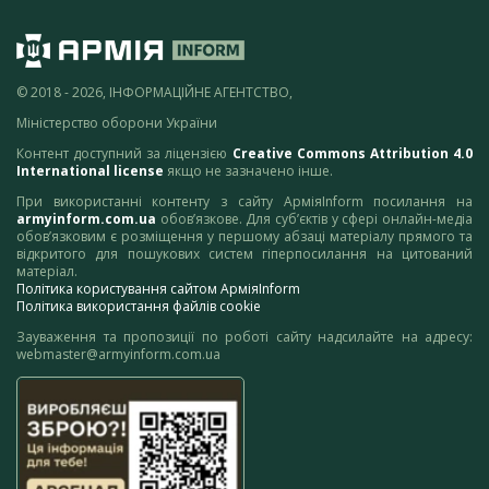
© 2018 - 2026, ІНФОРМАЦІЙНЕ АГЕНТСТВО,
Міністерство оборони України
Контент доступний за ліцензією
Creative Commons Attribution 4.0
International license
якщо не зазначено інше.
При використанні контенту з сайту АрміяInform посилання на
armyinform.com.ua
обов’язкове. Для суб’єктів у сфері онлайн-медіа
обов’язковим є розміщення у першому абзаці матеріалу прямого та
відкритого для пошукових систем гіперпосилання на цитований
матеріал.
Політика користування сайтом АрміяInform
Політика використання файлів cookie
Зауваження та пропозиції по роботі сайту надсилайте на адресу:
webmaster@armyinform.com.ua