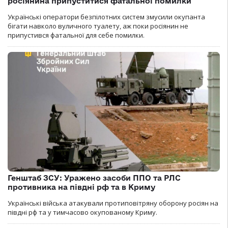
росіянина припуститися фатальної помилки
Українські оператори безпілотних систем змусили окупанта
бігати навколо вуличного туалету, аж поки росіянин не
припустився фатальної для себе помилки.
Генштаб ЗСУ: Уражено засоби ППО та РЛС
противника на півдні рф та в Криму
Українські війська атакували протиповітряну оборону росіян на
півдні рф та у тимчасово окупованому Криму.