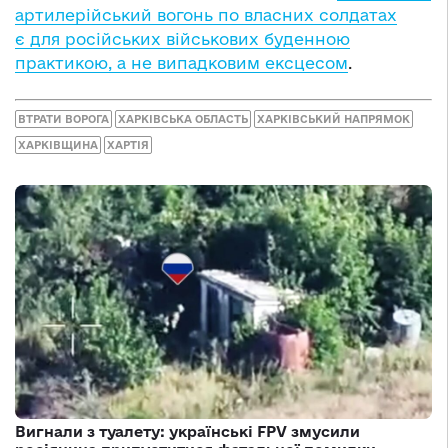
артилерійський вогонь по власних солдатах
є для російських військових буденною
практикою, а не випадковим ексцесом
.
ВТРАТИ ВОРОГА
ХАРКІВСЬКА ОБЛАСТЬ
ХАРКІВСЬКИЙ НАПРЯМОК
ХАРКІВЩИНА
ХАРТІЯ
Вигнали з туалету: українські FPV змусили