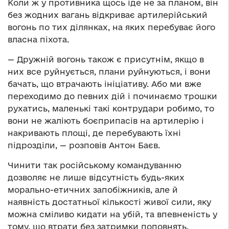
Коли ж у противника щось іде не за планом, він
без жодних вагань відкриває артилерійський
вогонь по тих ділянках, на яких перебуває його
власна піхота.
— Дружній вогонь також є присутнім, якщо в
них все руйнується, плани руйнуються, і вони
бачать, що втрачають ініціативу. Або ми вже
переходимо до певних дій і починаємо трошки
рухатись, маленькі такі контрудари робимо, то
вони не жаліють боєприпасів на артилерію і
накривають площі, де перебувають їхні
підрозділи, — розповів Антон Баєв.
Чинити так російському командуванню
дозволяє не лише відсутність будь-яких
морально-етичних запобіжників, але й
наявність достатньої кількості живої сили, яку
можна сміливо кидати на убій, та впевненість у
тому, що втрати без затримки поповнять.