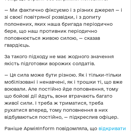
— Ми фактично фіксуємо і з різних джерел — і
зі своєї повітряної розвідки, і з допиту
полонених, яких наша бригада періодично
бере, що наш противник періодично
поповнюється живою силою, — сказав
гвардієць.
За такого підходу не має жодного значення
якість підготовки ворожих солдатів.
— Ця сила може бути різною. Як і тільки-тільки
мобілізовані і ненавчені, як і трошки ті, що вже
воювали. Але постійно йде поповнення, тому
що бойові дії йдуть, вони втрачають багато
живої сили. І треба ж триматися, треба
рухатися вперед, тому поповнення в них
відбуваються постійно, — підкреслив офіцер.
Раніше АрміяInform повідомляла, що
відкривати