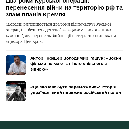
Два роки Курської операції:
перенесення війни на територію рф та
злам планів Кремля
Сьогодні виповнюється два роки від початку Курської
операції — безпрецедентної за задумом і виконанням
кампанії, яка перенесла бойові дії на територію держави-
агресора. Цей крок…
Актор і офіцер Володимир Ращук: «Воєнні
фільми не мають нічого спільного з
війною»
«Це зло має бути переможене»: історія
українця, який пережив російський полон