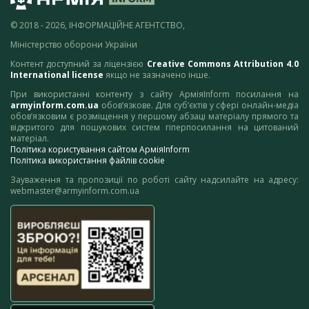
© 2018 - 2026, ІНФОРМАЦІЙНЕ АГЕНТСТВО,
Міністерство оборони України
Контент доступний за ліцензією
Creative Commons Attribution 4.0
International license
якщо не зазначено інше.
При використанні контенту з сайту АрміяInform посилання на
armyinform.com.ua
обов’язкове. Для суб’єктів у сфері онлайн-медіа
обов’язковим є розміщення у першому абзаці матеріалу прямого та
відкритого для пошукових систем гіперпосилання на цитований
матеріал.
Політика користування сайтом АрміяInform
Політика використання файлів cookie
Зауваження та пропозиції по роботі сайту надсилайте на адресу:
webmaster@armyinform.com.ua