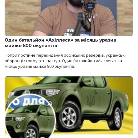
Один батальйон «Ахіллеса» за місяць уразив
майже 800 окупантів
Попри постійне перекидання російських резервів, українські
оборонці стримують наступ. Один батальйон «Ахіллеса» за
місяць уразив майже 800 окупантів.