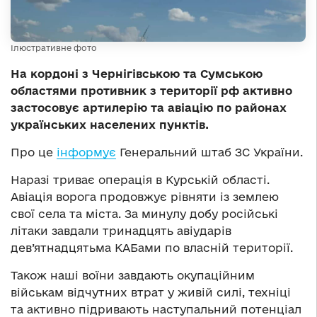
Ілюстративне фото
На кордоні з Чернігівською та Сумською
областями противник з території рф активно
застосовує артилерію та авіацію по районах
українських населених пунктів.
Про це
інформує
Генеральний штаб ЗС України.
Наразі триває операція в Курській області.
Авіація ворога продовжує рівняти із землею
свої села та міста. За минулу добу російські
літаки завдали тринадцять авіударів
дев’ятнадцятьма КАБами по власній території.
Також наші воїни завдають окупаційним
військам відчутних втрат у живій силі, техніці
та активно підривають наступальний потенціал