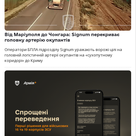
Від Маріуполя до Чонгара: Signum перекриває
головну артерію окупантів
Оператори БПЛА підрозділу Signum уражають ворожі цілі на
головній логістичній артерії окупантів на «сухопутному
коридорі» до Криму