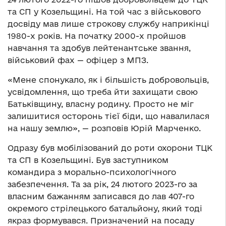
та СП у Козельщині. На той час з військового
досвіду мав лише строкову службу наприкінці
1980-х років. На початку 2000-х пройшов
навчання та здобув лейтенантське звання,
військовий фах — офіцер з МПЗ.
«Мене спонукало, як і більшість добровольців,
усвідомлення, що треба йти захищати свою
Батьківщину, власну родину. Просто не міг
залишитися осторонь тієї біди, що навалилася
на нашу землю», — розповів Юрій Марченко.
Одразу був мобілізований до роти охорони ТЦК
та СП в Козельщині. Був заступником
командира з морально-психологічного
забезпечення. Та за рік, 24 лютого 2023-го за
власним бажанням записався до лав 407-го
окремого стрілецького батальйону, який тоді
якраз формувався. Призначений на посаду