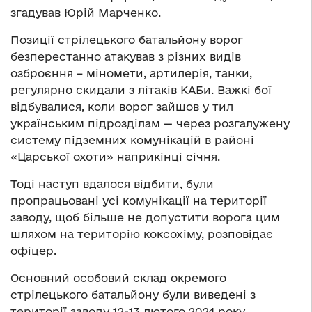
згадував Юрій Марченко.
Позиції стрілецького батальйону ворог
безперестанно атакував з різних видів
озброєння – міномети, артилерія, танки,
регулярно скидали з літаків КАБи. Важкі бої
відбувалися, коли ворог зайшов у тил
українським підрозділам — через розгалужену
систему підземних комунікацій в районі
«Царської охоти» наприкінці січня.
Тоді наступ вдалося відбити, були
пропрацьовані усі комунікації на території
заводу, щоб більше не допустити ворога цим
шляхом на територію коксохіму, розповідає
офіцер.
Основний особовий склад окремого
стрілецького батальйону були виведені з
території заводу 12-13 лютого 2024 року.