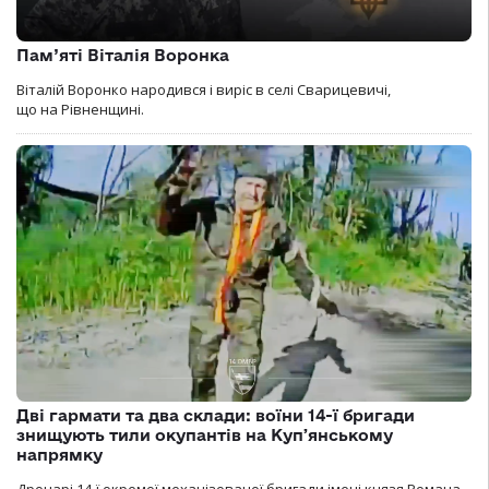
Пам’яті Віталія Воронка
Віталій Воронко народився і виріс в селі Сварицевичі,
що на Рівненщині.
Дві гармати та два склади: воїни 14-ї бригади
знищують тили окупантів на Купʼянському
напрямку