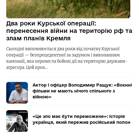
Два роки Курської операції:
перенесення війни на територію рф та
злам планів Кремля
Сьогодні виповнюється два роки від початку Курської
операції — безпрецедентної за задумом і виконанням
кампанії, яка перенесла бойові дії на територію держави-
агресора. Цей крок…
Актор і офіцер Володимир Ращук: «Воєнні
фільми не мають нічого спільного з
війною»
«Це зло має бути переможене»: історія
українця, який пережив російський полон