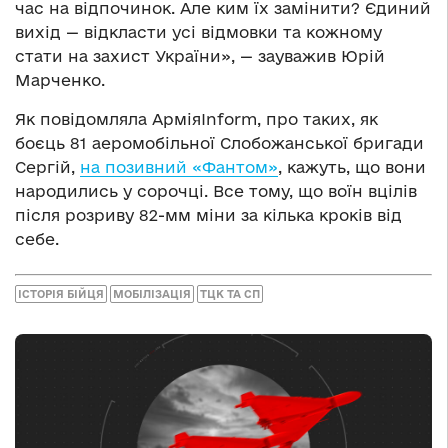
час на відпочинок. Але ким їх замінити? Єдиний
вихід — відкласти усі відмовки та кожному
стати на захист України», — зауважив Юрій
Марченко.
Як повідомляла АрміяInform, про таких, як
боєць 81 аеромобільної Слобожанської бригади
Сергій,
на позивний «Фантом»
, кажуть, що вони
народились у сорочці. Все тому, що воїн вцілів
після розриву 82-мм міни за кілька кроків від
себе.
ІСТОРІЯ БІЙЦЯ
МОБІЛІЗАЦІЯ
ТЦК ТА СП