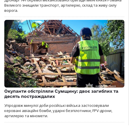
Дронарі 14-ї окремої механізованої бригади імені князя Романа
Великого знищили транспорт, артилерію, склад та живу силу
ворога.
Окупанти обстріляли Сумщину: двоє загиблих та
десять постраждалих
Упродовж минулої доби російські війська застосовували
керовані авіаційні бомби, ударні безпілотники, FPV-дрони,
артилерію та міномети.