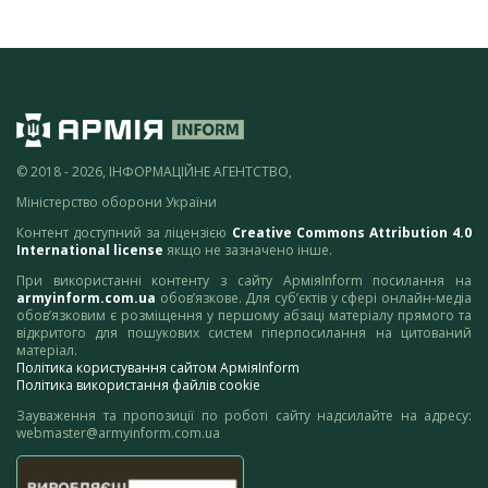
© 2018 - 2026, ІНФОРМАЦІЙНЕ АГЕНТСТВО,
Міністерство оборони України
Контент доступний за ліцензією
Creative Commons Attribution 4.0
International license
якщо не зазначено інше.
При використанні контенту з сайту АрміяInform посилання на
armyinform.com.ua
обов’язкове. Для суб’єктів у сфері онлайн-медіа
обов’язковим є розміщення у першому абзаці матеріалу прямого та
відкритого для пошукових систем гіперпосилання на цитований
матеріал.
Політика користування сайтом АрміяInform
Політика використання файлів cookie
Зауваження та пропозиції по роботі сайту надсилайте на адресу:
webmaster@armyinform.com.ua