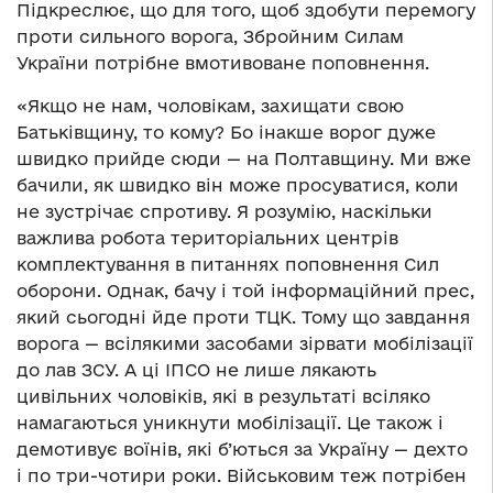
Підкреслює, що для того, щоб здобути перемогу
проти сильного ворога, Збройним Силам
України потрібне вмотивоване поповнення.
«Якщо не нам, чоловікам, захищати свою
Батьківщину, то кому? Бо інакше ворог дуже
швидко прийде сюди — на Полтавщину. Ми вже
бачили, як швидко він може просуватися, коли
не зустрічає спротиву. Я розумію, наскільки
важлива робота територіальних центрів
комплектування в питаннях поповнення Сил
оборони. Однак, бачу і той інформаційний прес,
який сьогодні йде проти ТЦК. Тому що завдання
ворога — всілякими засобами зірвати мобілізації
до лав ЗСУ. А ці ІПСО не лише лякають
цивільних чоловіків, які в результаті всіляко
намагаються уникнути мобілізації. Це також і
демотивує воїнів, які б’ються за Україну — дехто
і по три-чотири роки. Військовим теж потрібен