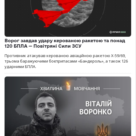
Ворог завдав удару керованою ракетою та понад
120 БПЛА — Повітряні Сили ЗСУ
Противник атакував керованою авіаційною ракетою Х-59/69,
трьома баражуючими боєприпасами «Бандероль», а також 126
ударними БПЛА.