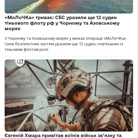
«МоЛоЧКа» триває: СБС уразили ще 12 суден
тіньового флоту рф у Чорному та Азовському
морях
У Чорному та Азовському морях у межах операції «МоЛоЧКа»
Сили безпілотних систем уразили ще 12 суден, пов’язаних із
тіньовим флотом росії.
Євгеній Хмара привітав воїнів військ зв’язку та