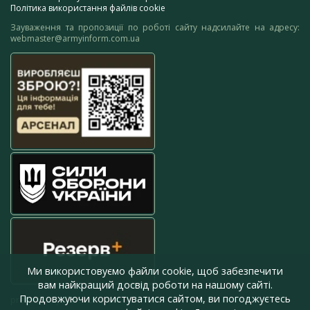
Політика використання файлів cookie
Зауваження та пропозиції по роботі сайту надсилайте на адресу:
webmaster@armyinform.com.ua
Ми використовуємо файли cookie, щоб забезпечити
вам найкращий досвід роботи на нашому сайті.
Продовжуючи користуватися сайтом, ви погоджуєтесь
press@armyinform.com.ua