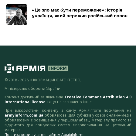
«Це зло має бути переможене»: історія
українця, який пережив російський полон
© 2018 - 2026, ІНФОРМАЦІЙНЕ АГЕНТСТВО,
Міністерство оборони України
Контент доступний за ліцензією
Creative Commons Attribution 4.0
International license
якщо не зазначено інше.
При використанні контенту з сайту АрміяInform посилання на
armyinform.com.ua
обов’язкове. Для суб’єктів у сфері онлайн-медіа
обов’язковим є розміщення у першому абзаці матеріалу прямого та
відкритого для пошукових систем гіперпосилання на цитований
матеріал.
Політика користування сайтом АрміяInform