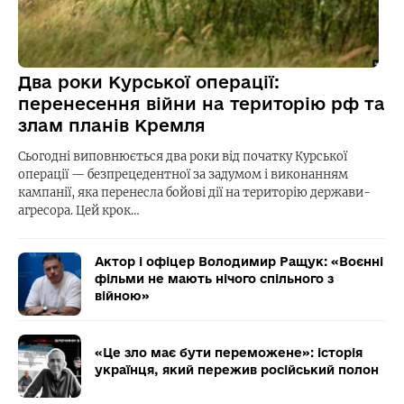
Два роки Курської операції:
перенесення війни на територію рф та
злам планів Кремля
Сьогодні виповнюється два роки від початку Курської
операції — безпрецедентної за задумом і виконанням
кампанії, яка перенесла бойові дії на територію держави-
агресора. Цей крок…
Актор і офіцер Володимир Ращук: «Воєнні
фільми не мають нічого спільного з
війною»
«Це зло має бути переможене»: історія
українця, який пережив російський полон