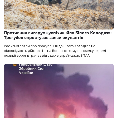
Противник вигадує «успіхи» біля Білого Колодязя:
Трегубов спростував заяви окупантів
Російські заяви про просування до Білого Колодязя не
відповідають дійсності— на Вовчанському напрямку окремі
позиції ворог втрачає від ударів українських БПЛА.