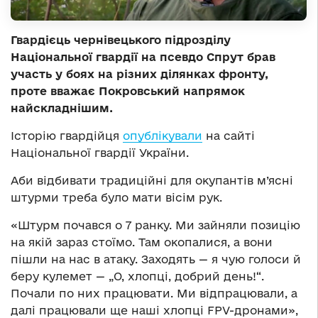
Гвардієць чернівецького підрозділу
Національної гвардії на псевдо Спрут брав
участь у боях на різних ділянках фронту,
проте вважає Покровський напрямок
найскладнішим.
Історію гвардійця
опублікували
на сайті
Національної гвардії України.
Аби відбивати традиційні для окупантів м’ясні
штурми треба було мати вісім рук.
«Штурм почався о 7 ранку. Ми зайняли позицію
на якій зараз стоїмо. Там окопалися, а вони
пішли на нас в атаку. Заходять — я чую голоси й
беру кулемет — „О, хлопці, добрий день!“.
Почали по них працювати. Ми відпрацювали, а
далі працювали ще наші хлопці FPV-дронами»,