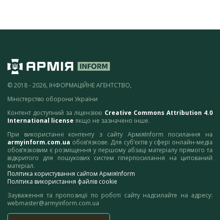
© 2018 - 2026, ІНФОРМАЦІЙНЕ АГЕНТСТВО,
Міністерство оборони України
Контент доступний за ліцензією
Creative Commons Attribution 4.0
International license
якщо не зазначено інше.
При використанні контенту з сайту АрміяInform посилання на
armyinform.com.ua
обов’язкове. Для суб’єктів у сфері онлайн-медіа
обов’язковим є розміщення у першому абзаці матеріалу прямого та
відкритого для пошукових систем гіперпосилання на цитований
матеріал.
Політика користування сайтом АрміяInform
Політика використання файлів cookie
Зауваження та пропозиції по роботі сайту надсилайте на адресу:
webmaster@armyinform.com.ua