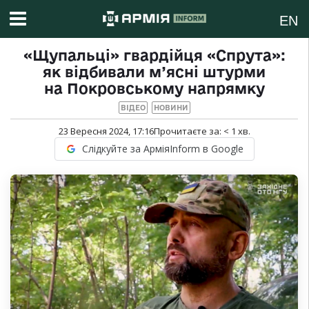
EN
«Щупальці» гвардійця «Спрута»:
як відбивали м’ясні штурми
на Покровському напрямку
ВІДЕО
НОВИНИ
23 Вересня 2024, 17:16
Прочитаєте за:
< 1
хв.
Слідкуйте за АрміяInform в Google