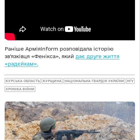
Раніше АрміяInform розповідала історію
зв’язківця «Фенікса», який
дає друге життя
«радєйкам»
.
КУРСЬКА ОБЛАСТЬ
КУРЩИНА
НАЦІОНАЛЬНА ГВАРДІЯ УКРАЇНИ
НГУ
ХРОНІКА ВІЙНИ