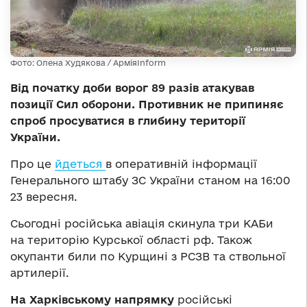
Фото: Олена Худякова / АрміяInform
Від початку доби ворог 89 разів атакував
позиції Сил оборони. Противник не припиняє
спроб просуватися в глибину території
України.
Про це
йдеться
в оперативній інформації
Генерального штабу ЗС України станом на 16:00
23 вересня.
Сьогодні російська авіація скинула три КАБи
на територію Курської області рф. Також
окупанти били по Курщині з РСЗВ та ствольної
артилерії.
На Харківському напрямку
російські