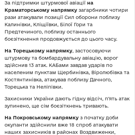
За підтримки штурмової авіації
на
Краматорському напрямку
загарбники чотири
рази атакували позиції Сил оборони поблизу
Калинівки, Кліщіївки, Білої Гори та
Предтечиного, поблизу останнього
боєзіткнення продовжується до цього часу.
На Торецькому напрямку
, застосовуючи
штурмову та бомбардувальну авіацію, ворог
здійснив 13 атак. КАБами завдав ударів по
населеним пунктам Щербинівка, Віролюбівка та
Костянтинівка, атакував поблизу Дачного,
Торецька та Неліпівки.
Захисники України дають гідну відсіч, п’ять атак
зупинено, ще сім боєзіткнень тривають.
На Покровському напрямку
з початку доби
окупанти здійснили вже 18 спроб атакувати
наших захисників в районах Воздвиженки,