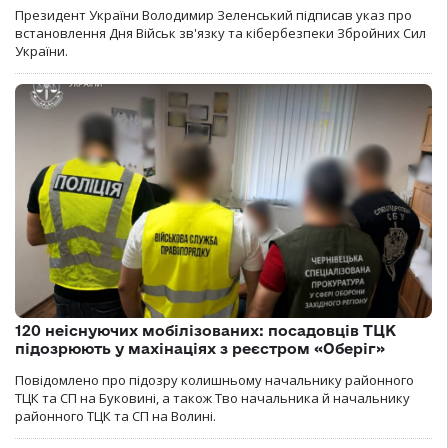
Президент України Володимир Зеленський підписав указ про
встановлення Дня Військ зв'язку та кібербезпеки Збройних Сил
України.
120 неіснуючих мобілізованих: посадовців ТЦК
підозрюють у махінаціях з реєстром «Оберіг»
Повідомлено про підозру колишньому начальнику районного
ТЦК та СП на Буковині, а також Тво начальника й начальнику
районного ТЦК та СП на Волині.