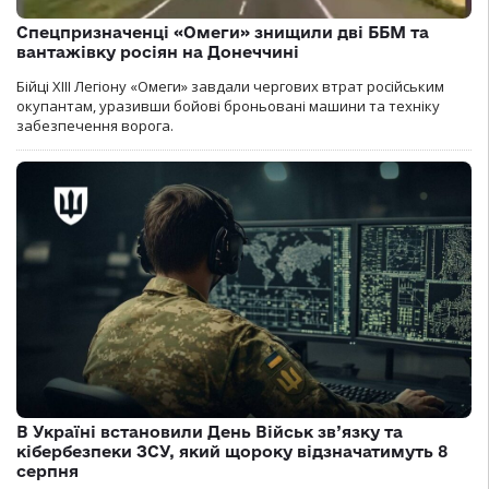
Спецпризначенці «Омеги» знищили дві ББМ та
вантажівку росіян на Донеччині
Бійці ХІІІ Легіону «Омеги» завдали чергових втрат російським
окупантам, уразивши бойові броньовані машини та техніку
забезпечення ворога.
В Україні встановили День Військ зв’язку та
кібербезпеки ЗСУ, який щороку відзначатимуть 8
серпня