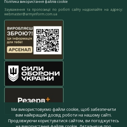
Політика використання файлів cookie
Зауваження та пропозиції по роботі сайту надсилайте на адресу:
webmaster@armyinform.com.ua
Ми використовуємо файли cookie, щоб забезпечити
вам найкращий досвід роботи на нашому сайті.
Продовжуючи користуватися сайтом, ви погоджуєтесь
press@armyinform.com.ua
на використання файлів cookie. Детальніше про