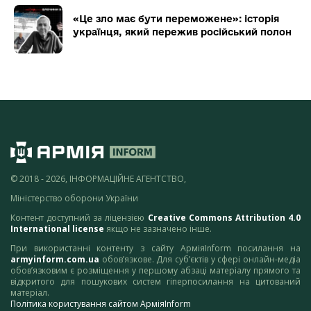
«Це зло має бути переможене»: історія
українця, який пережив російський полон
© 2018 - 2026, ІНФОРМАЦІЙНЕ АГЕНТСТВО,
Міністерство оборони України
Контент доступний за ліцензією
Creative Commons Attribution 4.0
International license
якщо не зазначено інше.
При використанні контенту з сайту АрміяInform посилання на
armyinform.com.ua
обов’язкове. Для суб’єктів у сфері онлайн-медіа
обов’язковим є розміщення у першому абзаці матеріалу прямого та
відкритого для пошукових систем гіперпосилання на цитований
матеріал.
Політика користування сайтом АрміяInform