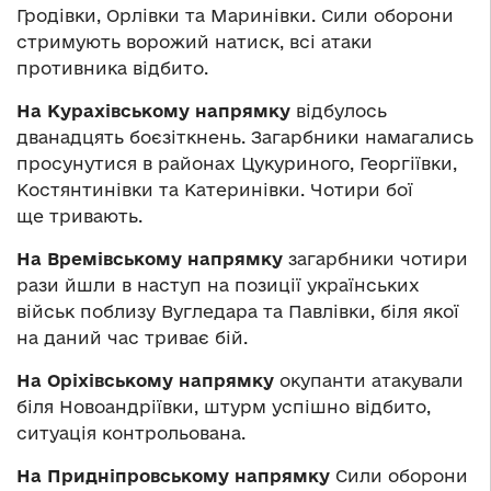
Гродівки, Орлівки та Маринівки. Сили оборони
стримують ворожий натиск, всі атаки
противника відбито.
На Курахівському напрямку
відбулось
дванадцять боєзіткнень. Загарбники намагались
просунутися в районах Цукуриного, Георгіївки,
Костянтинівки та Катеринівки. Чотири бої
ще тривають.
На Времівському напрямку
загарбники чотири
рази йшли в наступ на позиції українських
військ поблизу Вугледара та Павлівки, біля якої
на даний час триває бій.
На Оріхівському напрямку
окупанти атакували
біля Новоандріївки, штурм успішно відбито,
ситуація контрольована.
На Придніпровському напрямку
Сили оборони