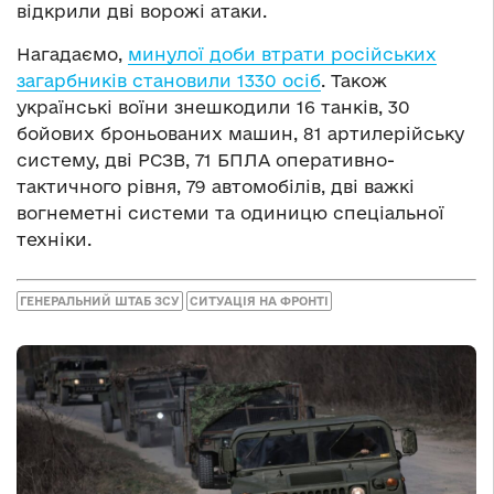
відкрили дві ворожі атаки.
Нагадаємо,
минулої доби втрати російських
загарбників становили 1330 осіб
. Також
українські воїни знешкодили 16 танків, 30
бойових броньованих машин, 81 артилерійську
систему, дві РСЗВ, 71 БПЛА оперативно-
тактичного рівня, 79 автомобілів, дві важкі
вогнеметні системи та одиницю спеціальної
техніки.
ГЕНЕРАЛЬНИЙ ШТАБ ЗСУ
СИТУАЦІЯ НА ФРОНТІ