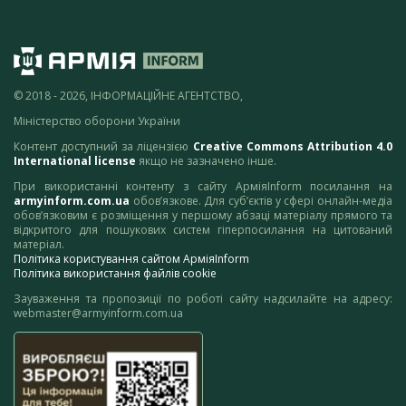
© 2018 - 2026, ІНФОРМАЦІЙНЕ АГЕНТСТВО,
Міністерство оборони України
Контент доступний за ліцензією
Creative Commons Attribution 4.0
International license
якщо не зазначено інше.
При використанні контенту з сайту АрміяInform посилання на
armyinform.com.ua
обов’язкове. Для суб’єктів у сфері онлайн-медіа
обов’язковим є розміщення у першому абзаці матеріалу прямого та
відкритого для пошукових систем гіперпосилання на цитований
матеріал.
Політика користування сайтом АрміяInform
Політика використання файлів cookie
Зауваження та пропозиції по роботі сайту надсилайте на адресу:
webmaster@armyinform.com.ua