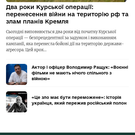
Два роки Курської операції:
перенесення війни на територію рф та
злам планів Кремля
Сьогодні виповнюється два роки від початку Курської
операції — безпрецедентної за задумом і виконанням
кампанії, яка перенесла бойові дії на територію держави-
агресора. Цей крок…
Актор і офіцер Володимир Ращук: «Воєнні
фільми не мають нічого спільного з
війною»
«Це зло має бути переможене»: історія
українця, який пережив російський полон