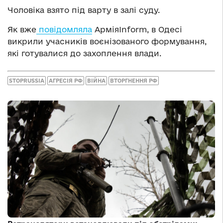
Чоловіка взято під варту в залі суду.
Як вже
повідомляла
АрміяInform, в Одесі
викрили учасників воєнізованого формування,
які готувалися до захоплення влади.
STOPRUSSIA
АГРЕСІЯ РФ
ВІЙНА
ВТОРГНЕННЯ РФ