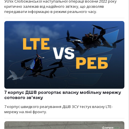
Успіх Слобожанської наступальної операції восени 2022 року
критично залежав від надійного зв’язку, що дозволяв
передавати інформацію в режимі реального часу.
7 корпус ДШВ розгортає власну мобільну мережу
сотового зв’язку
7 корпус швидкого реагування ДШВ ЗСУ тестує власну LTE-
мережу на лінії фронту.