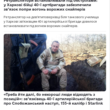
Ретранслятори встановлювали під обстрілами:
у Харкові бійці 40-ї артбригади забезпечили
зв’язок попри вогонь ворожих снайперів
Ретранслятор на дев’ятиповерхівці біля танкового училища
у Харкові зв’язківцям 40-ї артилерійської бригади довелося
встановлювати під вогнем ворожих снайперів.
«Треба йти далі, бо нехороші люди відходять з
позицій»: зв’язківець 40-ї артилерійської бригади
про Слобожанський наступ, 155-й калібр і Starlink