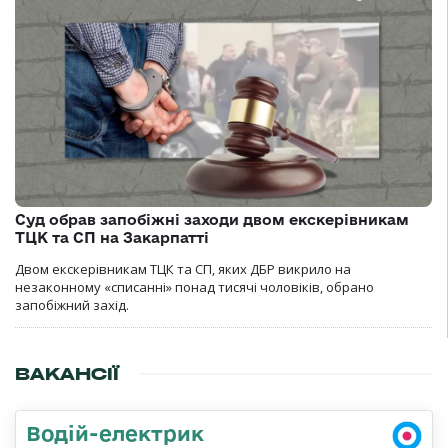
Суд обрав запобіжні заходи двом екскерівникам
ТЦК та СП на Закарпатті
Двом екскерівникам ТЦК та СП, яких ДБР викрило на
незаконному «списанні» понад тисячі чоловіків, обрано
запобіжний захід.
ВАКАНСІЇ
Водій-електрик