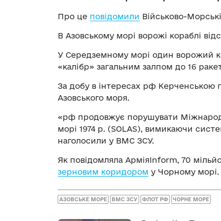
Про це
повідомили
Військово-Морські
В Азовському морі ворожі кораблі відс
У Середземному морі один ворожий ко
«калібр» загальним залпом до 16 ракет
За добу в інтересах рф Керченською
Азовського моря.
«рф продовжує порушувати Міжнародн
морі 1974 р. (SOLAS), вимикаючи систе
наголосили у ВМС ЗСУ.
Як повідомляла АрміяInform, 70 мільйо
зерновим коридором
у Чорному морі.
АЗОВСЬКЕ МОРЕ
ВМС ЗСУ
ФЛОТ РФ
ЧОРНЕ МОРЕ