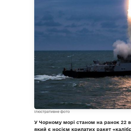
Ілюстративне фото
У Чорному морі станом на ранок 22 
який є носієм крилатих ракет «каліб