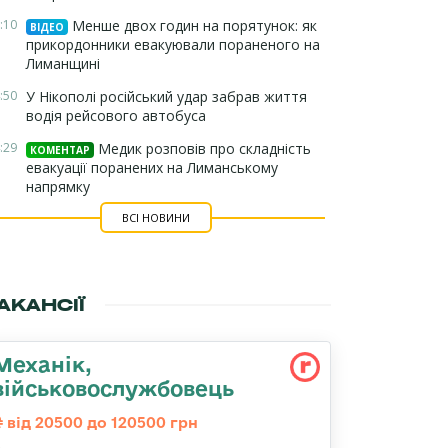
:10
Менше двох годин на порятунок: як
ВІДЕО
прикордонники евакуювали пораненого на
Лиманщині
:50
У Нікополі російський удар забрав життя
водія рейсового автобуса
:29
Медик розповів про складність
КОМЕНТАР
евакуації поранених на Лиманському
напрямку
ВСІ НОВИНИ
АКАНСІЇ
Механік,
військовослужбовець
від 20500 до 120500 грн