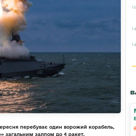
15
14
14
В
вересня перебуває один ворожий корабель,
р» загальним залпом до 4 ракет.