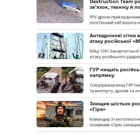
Destruction Team р
зв’язок, техніку й л
FPV-дрони прикордонників
логістичний хаб ворога 
Антидронові сітки в
атаку російської «М
Бійці 128-ї Закарпатсько
атаку російського ударн
ГУР нищать російськ
напрямку
Спецпризначенці ГУР пок
транспорту, дронів та ло
Знищив шістьох росі
«Гіря»
Командир 3-ї мотопіхотно
позивним «Гіря» захищає