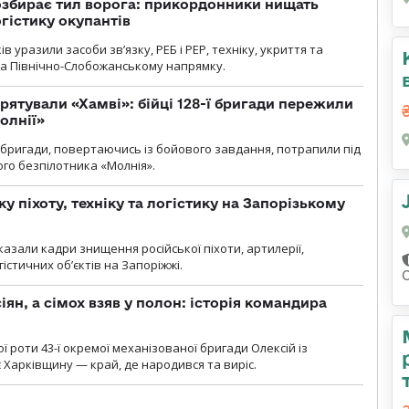
озбирає тил ворога: прикордонники нищать
огістику окупантів
 уразили засоби зв’язку, РЕБ і РЕР, техніку, укриття та
на Північно-Слобожанському напрямку.
рятували «Хамві»: бійці 128-ї бригади пережили
олнії»
ї бригади, повертаючись із бойового завдання, потрапили під
ого безпілотника «Молнія».
у піхоту, техніку та логістику на Запорізькому
азали кадри знищення російської піхоти, артилерії,
гістичних об’єктів на Запоріжжі.
ян, а сімох взяв у полон: історія командира
ї роти 43-ї окремої механізованої бригади Олексій із
 Харківщину — край, де народився та виріс.