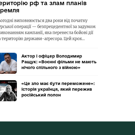
ериторію рф та злам планів
ремля
ьогодні виповнюється два роки від початку
урської операції — безпрецедентної за задумом
виконанням кампанії, яка перенесла бойові дії
а територію держави-агресора. Цей крок…
Актор і офіцер Володимир
Ращук: «Воєнні фільми не мають
нічого спільного з війною»
«Це зло має бути переможене»:
історія українця, який пережив
російський полон