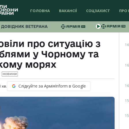
ГОЛОВНА
ВАКАНСІЇ
СОЦЗАХИСТ
ПРО 
ДОВІДНИК ВЕТЕРАНА
віли про ситуацію з
16
блями у Чорному та
кому морях
16
НОВИНИ
16
Слідкуйте за АрміяInform в Google
1
хв.
15
15