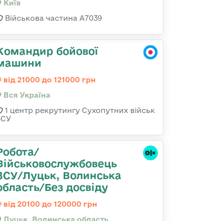
Київ
Військова частина А7039
Командир бойової
машини
від 21000 до 121000 грн
Вся Україна
1 центр рекрутингу Сухопутних військ
ЗСУ
Робота/
Військовослужбовець
ЗСУ/Луцьк, Волинська
область/Без досвіду
від 20100 до 120000 грн
Луцьк, Волинська область