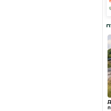
П
Д
п