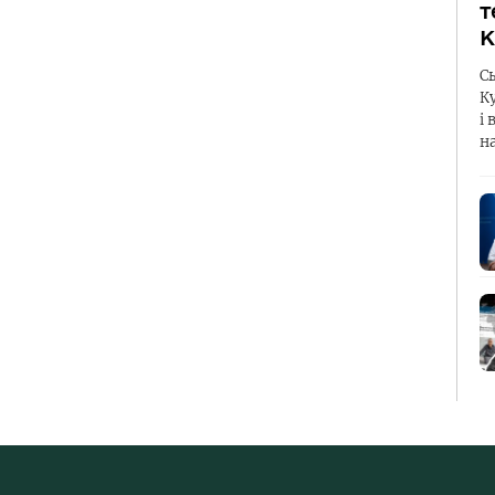
т
К
С
К
і 
н