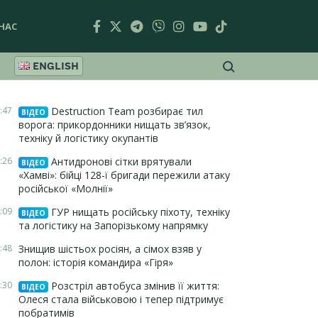
НАС
ENGLISH
:47
Destruction Team розбирає тил
ВІДЕО
ворога: прикордонники нищать зв’язок,
техніку й логістику окупантів
:26
Антидронові сітки врятували
ВІДЕО
«Хамві»: бійці 128-ї бригади пережили атаку
російської «Молнії»
:09
ГУР нищать російську піхоту, техніку
ВІДЕО
та логістику на Запорізькому напрямку
:48
Знищив шістьох росіян, а сімох взяв у
полон: історія командира «Гіря»
:30
Розстріл автобуса змінив її життя:
ВІДЕО
Олеся стала військовою і тепер підтримує
побратимів