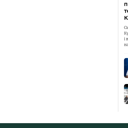
п
т
К
С
К
і 
н