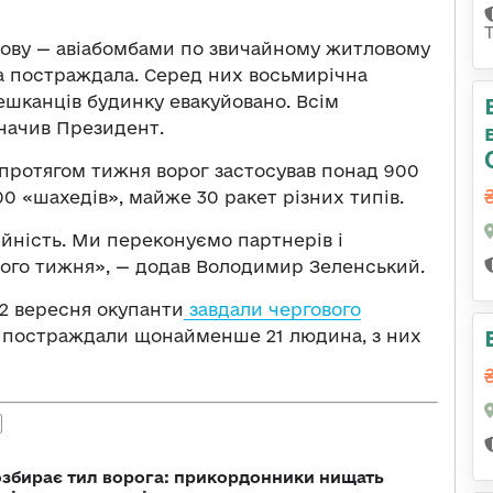
ркову — авіабомбами по звичайному житловому
на постраждала. Серед них восьмирічна
 мешканців будинку евакуйовано. Всім
значив Президент.
 протягом тижня ворог застосував понад 900
00 «шахедів», майже 30 ракет різних типів.
ійність. Ми переконуємо партнерів і
ого тижня», — додав Володимир Зеленський.
22 вересня окупанти
завдали чергового
у постраждали щонайменше 21 людина, з них
озбирає тил ворога: прикордонники нищать