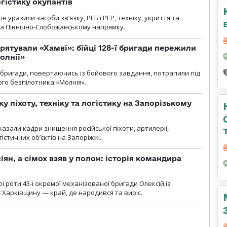
огістику окупантів
 уразили засоби зв’язку, РЕБ і РЕР, техніку, укриття та
на Північно-Слобожанському напрямку.
рятували «Хамві»: бійці 128-ї бригади пережили
олнії»
ї бригади, повертаючись із бойового завдання, потрапили під
ого безпілотника «Молнія».
у піхоту, техніку та логістику на Запорізькому
азали кадри знищення російської піхоти, артилерії,
гістичних об’єктів на Запоріжжі.
ян, а сімох взяв у полон: історія командира
ї роти 43-ї окремої механізованої бригади Олексій із
 Харківщину — край, де народився та виріс.