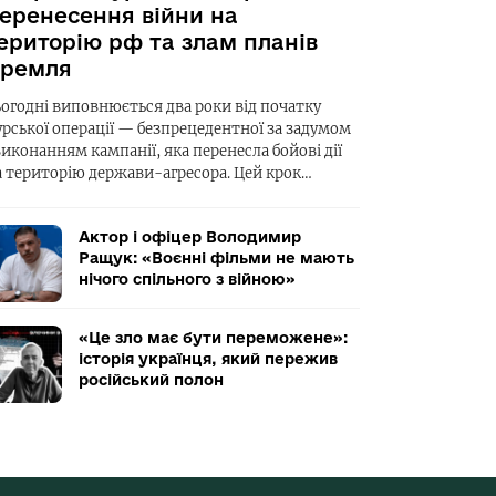
еренесення війни на
ериторію рф та злам планів
ремля
ьогодні виповнюється два роки від початку
урської операції — безпрецедентної за задумом
виконанням кампанії, яка перенесла бойові дії
а територію держави-агресора. Цей крок…
Актор і офіцер Володимир
Ращук: «Воєнні фільми не мають
нічого спільного з війною»
«Це зло має бути переможене»:
історія українця, який пережив
російський полон