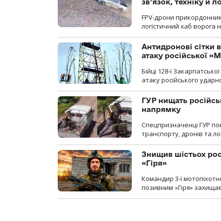
зв’язок, техніку й л
FPV-дрони прикордонників
логістичний хаб ворога 
Антидронові сітки в
атаку російської «М
Бійці 128-ї Закарпатсько
атаку російського ударн
ГУР нищать російськ
напрямку
Спецпризначенці ГУР пок
транспорту, дронів та ло
Знищив шістьох росі
«Гіря»
Командир 3-ї мотопіхотно
позивним «Гіря» захищає