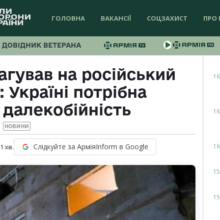
ГОЛОВНА
ВАКАНСІЇ
СОЦЗАХИСТ
ПРО 
ДОВІДНИК ВЕТЕРАНА
агував на російський
16
 Україні потрібна
 далекобійність
16
НОВИНИ
16
Слідкуйте за АрміяInform в Google
 1
хв.
15
15