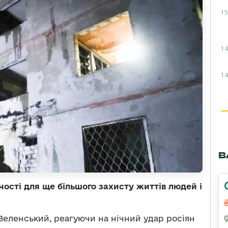
15
14
14
В
ості для ще більшого захисту життів людей і
ленський, реагуючи на нічний удар росіян