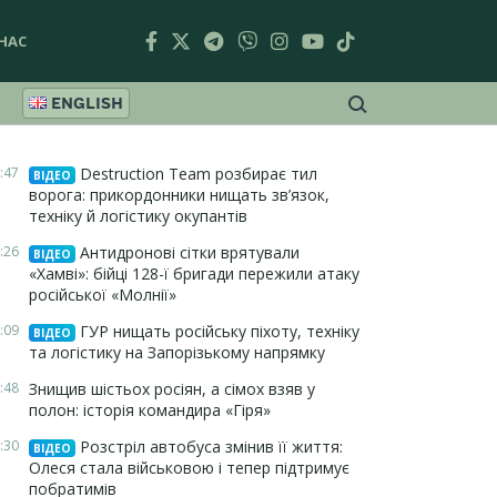
НАС
ENGLISH
:47
Destruction Team розбирає тил
ВІДЕО
ворога: прикордонники нищать зв’язок,
техніку й логістику окупантів
:26
Антидронові сітки врятували
ВІДЕО
«Хамві»: бійці 128-ї бригади пережили атаку
російської «Молнії»
:09
ГУР нищать російську піхоту, техніку
ВІДЕО
та логістику на Запорізькому напрямку
:48
Знищив шістьох росіян, а сімох взяв у
полон: історія командира «Гіря»
:30
Розстріл автобуса змінив її життя:
ВІДЕО
Олеся стала військовою і тепер підтримує
побратимів