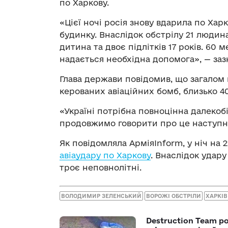
по Харкову.
«Цієї ночі росія знову вдарила по Ха
будинку. Внаслідок обстрілу 21 люди
дитина та двоє підлітків 17 років. 60
надається необхідна допомога», — за
Глава держави повідомив, що загалом
керованих авіаційних бомб, близько 4
«Україні потрібна повноцінна далекоб
продовжимо говорити про це наступн
Як повідомляла АрміяInform, у ніч на 
авіаудару по Харкову
. Внаслідок удар
троє неповнолітні.
ВОЛОДИМИР ЗЕЛЕНСЬКИЙ
ВОРОЖІ ОБСТРІЛИ
ХАРКІВ
Destruction Team р