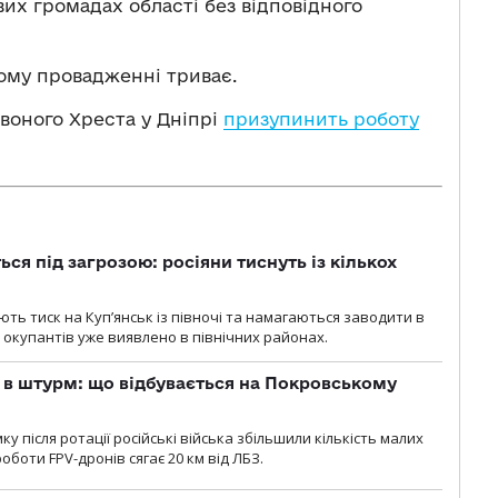
их громадах області без відповідного
ому провадженні триває.
воного Хреста у Дніпрі
призупинить роботу
ся під загрозою: росіяни тиснуть із кількох
ють тиск на Куп’янськ із півночі та намагаються заводити в
у окупантів уже виявлено в північних районах.
 в штурм: що відбувається на Покровському
 після ротації російські війська збільшили кількість малих
оботи FPV-дронів сягає 20 км від ЛБЗ.