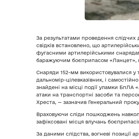
За результатами проведення слідчих ді
свідків встановлено, що артилерійськ
фугасними артилерійськими снарядам
баражуючим боєприпасом «Ланцет», щ
Снаряди 152-мм використовувалися у 
дальномір-цілевказівник, і самостійн
знайдені на місці події уламки БпЛА 
атаки на транспортні засоби та перс
Хреста, — зазначив Генеральний проку
Враховуючи сліди пошкоджень навколи
зафіксовані місця влучань боєприпас
За даними слідства, вогневі позиції а