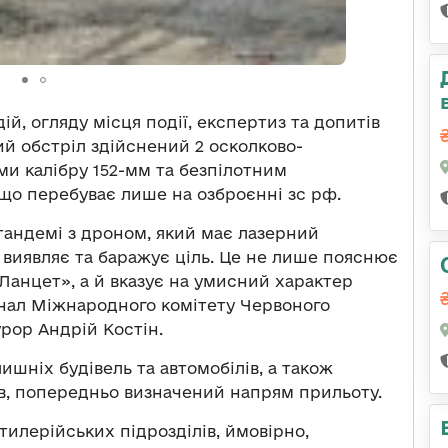
й, огляду місця події, експертиз та допитів
ий обстріл здійснений 2 осколково-
и калібру 152-мм та безпілотним
о перебуває лише на озброєнні зс рф.
тандемі з дроном, який має лазерний
о виявляє та баражує ціль. Це не лише пояснює
«Ланцет», а й вказує на умисний характер
онал Міжнародного комітету Червоного
рор Андрій Костін.
шніх будівель та автомобілів, а також
ів, попередньо визначений напрям прильоту.
ртилерійських підрозділів, ймовірно,