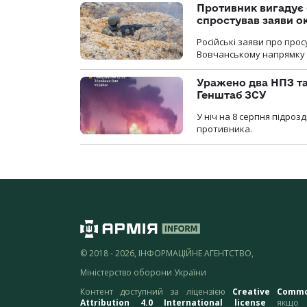
Противник вигадує 
спростував заяви о
Російські заяви про про
Вовчанському напрямку о
Уражено два НПЗ та
Генштаб ЗСУ
У ніч на 8 серпня підроз
противника.
© 2018 - 2026, ІНФОРМАЦІЙНЕ АГЕНТСТВО,
Міністерство оборони України
Контент доступний за ліцензією
Creative Comm
Attribution 4.0 International license
якщо 