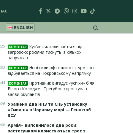
НАС
ENGLISH
:25
Куп’янськ залишається під
КОМЕНТАР
загрозою: росіяни тиснуть із кількох
напрямків
:03
Нові сили рф пішли в штурм: що
КОМЕНТАР
відбувається на Покровському напрямку
:44
Противник вигадує «успіхи» біля
КОМЕНТАР
Білого Колодязя: Трегубов спростував
заяви окупантів
:26
Уражено два НПЗ та СПБ установку
«Сиваш» в Чорному морі — Генштаб
ЗСУ
:08
Армія+ виповнилося два роки:
застосунком користуються троє з