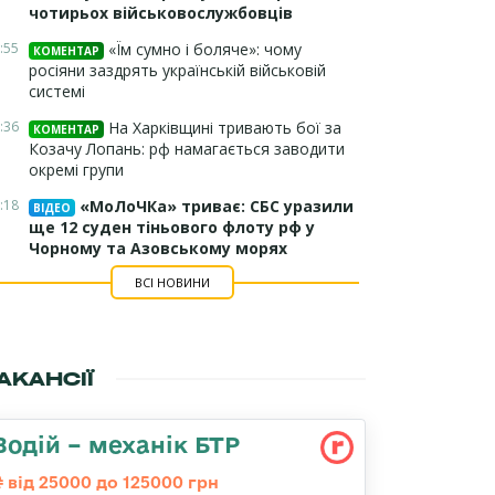
чотирьох військовослужбовців
:55
«Їм сумно і боляче»: чому
КОМЕНТАР
росіяни заздрять українській військовій
системі
:36
На Харківщині тривають бої за
КОМЕНТАР
Козачу Лопань: рф намагається заводити
окремі групи
:18
«МоЛоЧКа» триває: СБС уразили
ВІДЕО
ще 12 суден тіньового флоту рф у
Чорному та Азовському морях
ВСІ НОВИНИ
АКАНСІЇ
Водій – механік БТР
від 25000 до 125000 грн