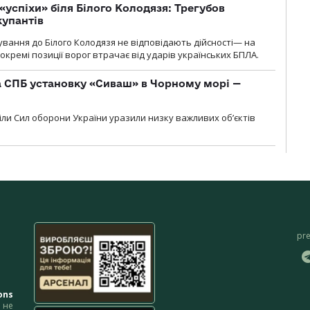
«успіхи» біля Білого Колодязя: Трегубов
купантів
сування до Білого Колодязя не відповідають дійсності— на
кремі позиції ворог втрачає від ударів українських БПЛА.
 СПБ установку «Сиваш» в Чорному морі —
діли Сил оборони України уразили низку важливих об’єктів
pr
ons
не