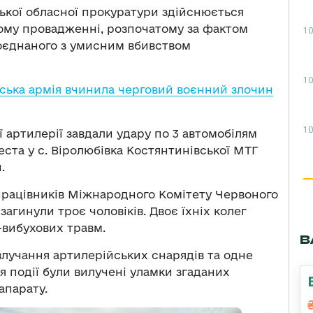
ької обласної прокуратури здійснюється
ому провадженні, розпочатому за фактом
10
поєднаного з умисним вбивством
10
йська армія вчинила черговий воєнний злочин
10
ї артилерії завдали удару по 3 автомобілям
ста у с. Віролюбівка Костянтинівської МТГ
.
 працівників Міжнародного Комітету Червоного
загинули троє чоловіків. Двоє їхніх колег
-вибухових травм.
В
влучання артилерійських снарядів та одне
я події були вилучені уламки згаданих
апарату.