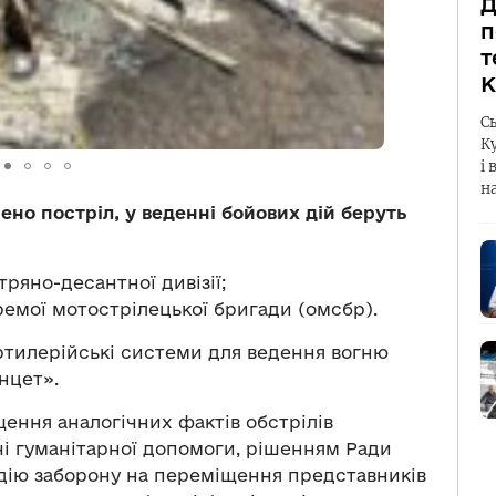
Д
п
т
К
С
К
і 
н
нено постріл, у веденні бойових дій беруть
тряно-десантної дивізії;
ремої мотострілецької бригади (омсбр).
артилерійські системи для ведення вогню
нцет».
щення аналогічних фактів обстрілів
чі гуманітарної допомоги, рішенням Ради
 дію заборону на переміщення представників