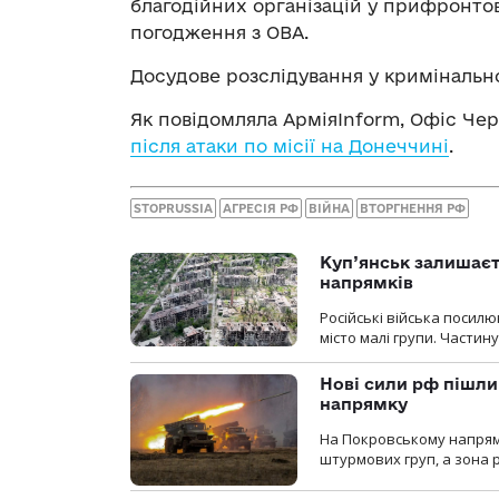
благодійних організацій у прифронтов
погодження з ОВА.
Досудове розслідування у кримінальн
Як повідомляла АрміяInform, Офіс Чер
після атаки по місії на Донеччині
.
STOPRUSSIA
АГРЕСІЯ РФ
ВІЙНА
ВТОРГНЕННЯ РФ
Куп’янськ залишаєть
напрямків
Російські війська посилю
місто малі групи. Частин
Нові сили рф пішли
напрямку
На Покровському напрямку
штурмових груп, а зона р