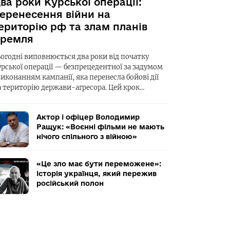
ва роки Курської операції:
еренесення війни на
ериторію рф та злам планів
ремля
ьогодні виповнюється два роки від початку
урської операції — безпрецедентної за задумом
виконанням кампанії, яка перенесла бойові дії
а територію держави-агресора. Цей крок…
Актор і офіцер Володимир
Ращук: «Воєнні фільми не мають
нічого спільного з війною»
«Це зло має бути переможене»:
історія українця, який пережив
російський полон