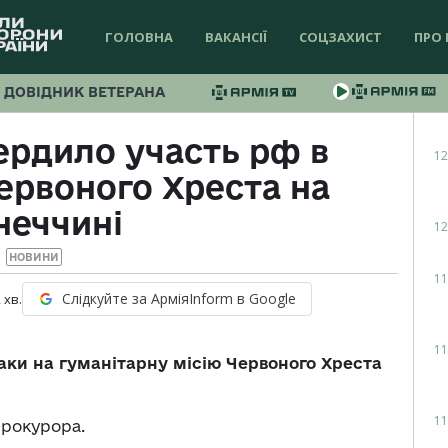
ГОЛОВНА
ВАКАНСІЇ
СОЦЗАХИСТ
ПРО 
ДОВІДНИК ВЕТЕРАНА
ердило участь рф в
12
Червоного Хреста на
неччині
12
НОВИНИ
11
Слідкуйте за АрміяInform в Google
2
хв.
11
аки на гуманітарну місію Червоного Хреста
11
рокурора.