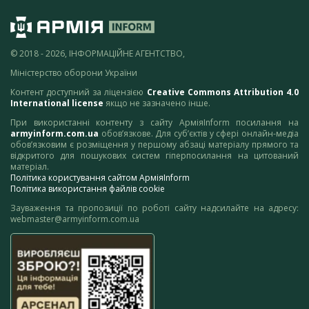
© 2018 - 2026, ІНФОРМАЦІЙНЕ АГЕНТСТВО,
Міністерство оборони України
Контент доступний за ліцензією
Creative Commons Attribution 4.0
International license
якщо не зазначено інше.
При використанні контенту з сайту АрміяInform посилання на
armyinform.com.ua
обов’язкове. Для суб’єктів у сфері онлайн-медіа
обов’язковим є розміщення у першому абзаці матеріалу прямого та
відкритого для пошукових систем гіперпосилання на цитований
матеріал.
Політика користування сайтом АрміяInform
Політика використання файлів cookie
Зауваження та пропозиції по роботі сайту надсилайте на адресу:
webmaster@armyinform.com.ua