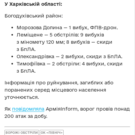
У Харківській області:
Богодухівський район:
Морозова Долина — 1 вибух, ФПВ-дрон.
Леміщене — 5 обстрілів: 9 вибухів
з міномету 120 мм; 8 вибухів — скиди
з БпЛА.
Олександрівка — 2 вибухи, скиди з БпЛА.
Тимофіївка — 2 обстріли: 4 вибухи, скиди
з БпЛА.
Інформація про руйнування, загиблих або
поранених серед місцевого населення
уточнюється.
Як
повідомляла
АрміяInform, ворог провів понад
200 атак за добу.
ВОРОЖІ ОБСТРІЛИ
ОК «ПІВНІЧ»