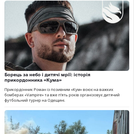
Борець за небо і дитячі мрії: історія
прикордонника «Кума»
Прикордонник Роман із позивним «Кум» воює на важких
бомберах «Vampire» та вже п’ять років організовує дитячий
футбольний турнір на Одещині.