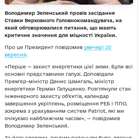
Володимир Зеленський провів засідання
Ставки Верховного Головнокомандувача, на
який обговорювалися питання, що мають
критичне значення для міцності України.
Про це Президент повідомив
увечері 20
вересня
.
«Перше — захист енергетики цієї зими. Були всі
основні представники галузі. Доповідали
Прем’єр-міністр Денис Шмигаль, міністр
енергетики Герман Галущенко. Розглянули стан
інженерного захисту об’єктів, календар
завершення укріплень, розміщення РЕБ і ППО,
зокрема з урахуванням систем Patriot, які ми
очікуємо найближчим часом», — повідомив
Володимир Зеленський.
За його словами, другим питанням було власне