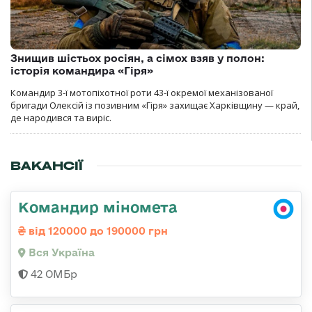
Знищив шістьох росіян, а сімох взяв у полон:
історія командира «Гіря»
Командир 3-ї мотопіхотної роти 43-ї окремої механізованої
бригади Олексій із позивним «Гіря» захищає Харківщину — край,
де народився та виріс.
ВАКАНСІЇ
Командир міномета
від 120000 до 190000 грн
Вся Україна
42 ОМБр