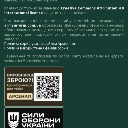
Міністерство оборони України
Контент доступний за ліцензією
Creative Commons Attribution 4.0
International license
якщо не зазначено інше.
При використанні контенту з сайту АрміяInform посилання на
armyinform.com.ua
обов’язкове. Для суб’єктів у сфері онлайн-медіа
обов’язковим є розміщення у першому абзаці матеріалу прямого та
відкритого для пошукових систем гіперпосилання на цитований
матеріал.
Політика користування сайтом АрміяInform
Політика використання файлів cookie
Зауваження та пропозиції по роботі сайту надсилайте на адресу:
webmaster@armyinform.com.ua