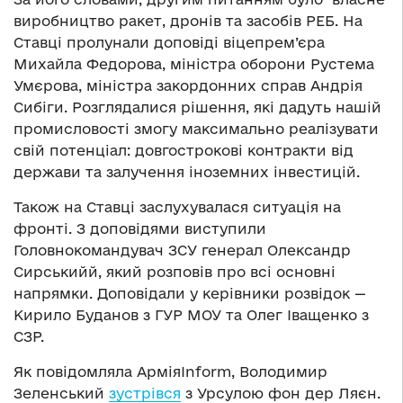
виробництво ракет, дронів та засобів РЕБ. На
Ставці пролунали доповіді віцепрем’єра
Михайла Федорова, міністра оборони Рустема
Умєрова, міністра закордонних справ Андрія
Сибіги. Розглядалися рішення, які дадуть нашій
промисловості змогу максимально реалізувати
свій потенціал: довгострокові контракти від
держави та залучення іноземних інвестицій.
Також на Ставці заслухувалася ситуація на
фронті. З доповідями виступили
Головнокомандувач ЗСУ генерал Олександр
Сирськийй, який розповів про всі основні
напрямки. Доповідали у керівники розвідок —
Кирило Буданов з ГУР МОУ та Олег Іващенко з
СЗР.
Як повідомляла АрміяInform, Володимир
Зеленський
зустрівся
з Урсулою фон дер Ляєн.