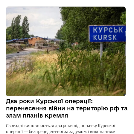
Два роки Курської операції:
перенесення війни на територію рф та
злам планів Кремля
Сьогодні виповнюється два роки від початку Курської
операції — безпрецедентної за задумом і виконанням