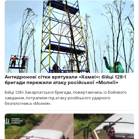
Антидронові сітки врятували «Хамві»: бійці 128-ї
бригади пережили атаку російської «Молнії»
Бійці 128-ї Закарпатської бригади, повертаючись із бойового
завдання, потрапили під атаку російського ударного
безпілотника «Молнія».