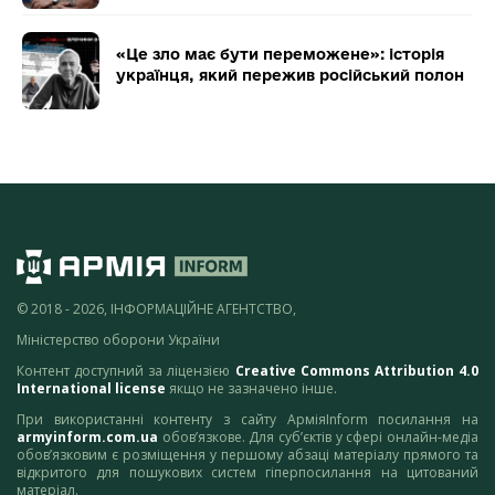
«Це зло має бути переможене»: історія
українця, який пережив російський полон
© 2018 - 2026, ІНФОРМАЦІЙНЕ АГЕНТСТВО,
Міністерство оборони України
Контент доступний за ліцензією
Creative Commons Attribution 4.0
International license
якщо не зазначено інше.
При використанні контенту з сайту АрміяInform посилання на
armyinform.com.ua
обов’язкове. Для суб’єктів у сфері онлайн-медіа
обов’язковим є розміщення у першому абзаці матеріалу прямого та
відкритого для пошукових систем гіперпосилання на цитований
матеріал.