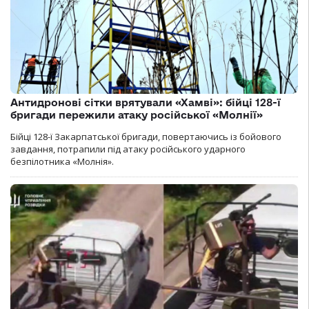
Антидронові сітки врятували «Хамві»: бійці 128-ї
бригади пережили атаку російської «Молнії»
Бійці 128-ї Закарпатської бригади, повертаючись із бойового
завдання, потрапили під атаку російського ударного
безпілотника «Молнія».