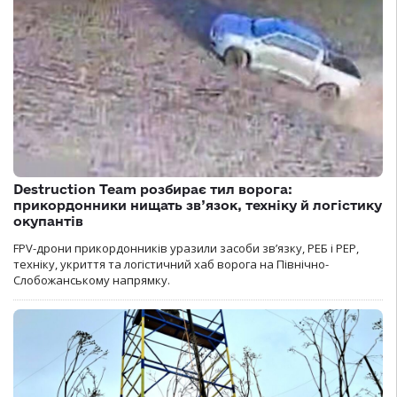
Destruction Team розбирає тил ворога:
прикордонники нищать зв’язок, техніку й логістику
окупантів
FPV-дрони прикордонників уразили засоби зв’язку, РЕБ і РЕР,
техніку, укриття та логістичний хаб ворога на Північно-
Слобожанському напрямку.