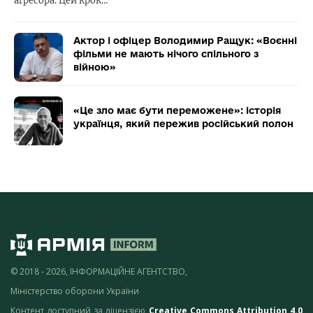
агресора. Цей крок…
Актор і офіцер Володимир Ращук: «Воєнні
фільми не мають нічого спільного з
війною»
«Це зло має бути переможене»: історія
українця, який пережив російський полон
© 2018 - 2026, ІНФОРМАЦІЙНЕ АГЕНТСТВО,
Міністерство оборони України
Контент доступний за ліцензією
Creative Commons Attribution 4.0