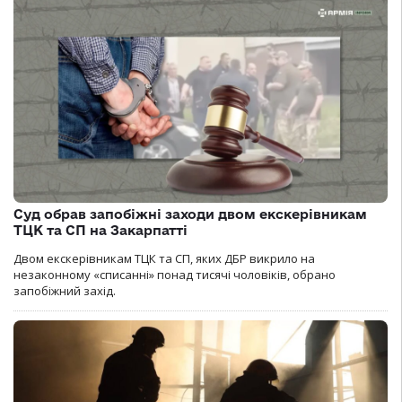
Суд обрав запобіжні заходи двом екскерівникам
ТЦК та СП на Закарпатті
Двом екскерівникам ТЦК та СП, яких ДБР викрило на
незаконному «списанні» понад тисячі чоловіків, обрано
запобіжний захід.