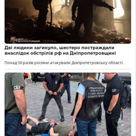
Дві людини загинуло, шестеро постраждали
внаслідок обстрілів рф на Дніпропетровщині
Понад 50 разів росіяни атакували Дніпропетровську області.