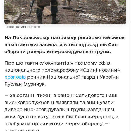
Ілюстративне фото
На Покровському напрямку російські військові
намагаються засилати в тил підрозділів Сил
оборони диверсійно-розвідувальні групи.
Про цю тактику окупантів у прямому ефірі
національного телемарафону «Єдині новини»
розповів
речник Національної гвардії України
Руслан Музичук.
— За останні тижні в районі Селидового наші
військовослужбовці виявляли та знищували
диверсійно-розвідувальні групи, завданням
яких було не вступати в бій безпосередньо, а
пробувати просочитися через оборону, —
повідомив він.