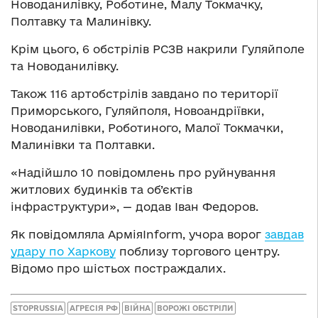
Новоданилівку, Роботине, Малу Токмачку,
Полтавку та Малинівку.
Крім цього, 6 обстрілів РСЗВ накрили Гуляйполе
та Новоданилівку.
Також 116 артобстрілів завдано по території
Приморського, Гуляйполя, Новоандріївки,
Новоданилівки, Роботиного, Малої Токмачки,
Малинівки та Полтавки.
«Надійшло 10 повідомлень про руйнування
житлових будинків та об’єктів
інфраструктури», — додав Іван Федоров.
Як повідомляла АрміяInform, учора ворог
завдав
удару по Харкову
поблизу торгового центру.
Відомо про шістьох постраждалих.
STOPRUSSIA
АГРЕСІЯ РФ
ВІЙНА
ВОРОЖІ ОБСТРІЛИ