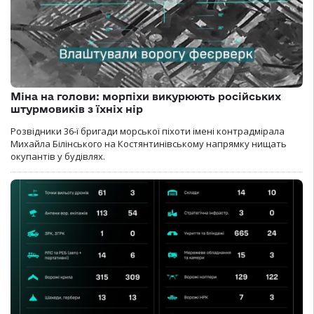
Міна на голови: морпіхи викурюють російських
штурмовиків з їхніх нір
Розвідники 36-ї бригади морської піхоти імені контрадмірала
Михайла Білінського на Костянтинівському напрямку нищать
окупантів у будівлях.