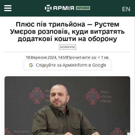
EN
Плюс пів трильйона — Рустем
Умєров розповів, куди витратять
додаткові кошти на оборону
НОВИНИ
18 Вересня 2024, 14:59
Прочитаєте за:
< 1
хв.
Слідкуйте за АрміяInform в Google