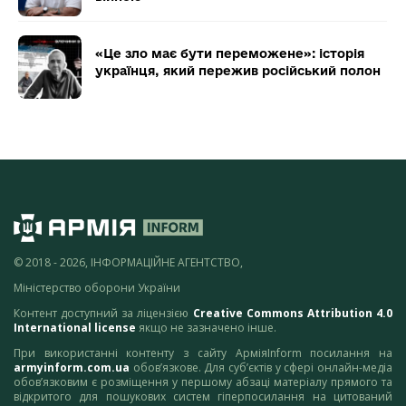
«Це зло має бути переможене»: історія
українця, який пережив російський полон
© 2018 - 2026, ІНФОРМАЦІЙНЕ АГЕНТСТВО,
Міністерство оборони України
Контент доступний за ліцензією
Creative Commons Attribution 4.0
International license
якщо не зазначено інше.
При використанні контенту з сайту АрміяInform посилання на
armyinform.com.ua
обов’язкове. Для суб’єктів у сфері онлайн-медіа
обов’язковим є розміщення у першому абзаці матеріалу прямого та
відкритого для пошукових систем гіперпосилання на цитований