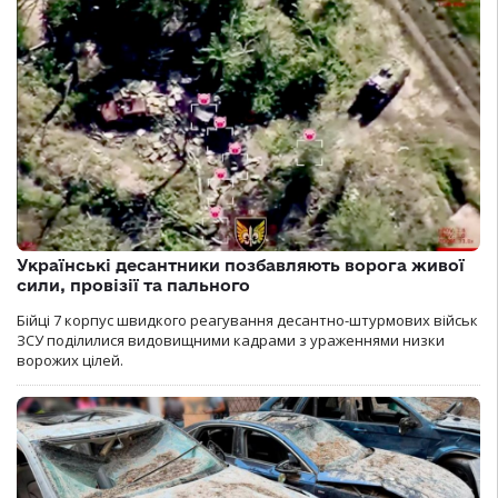
Українські десантники позбавляють ворога живої
сили, провізії та пального
Бійці 7 корпус швидкого реагування десантно-штурмових військ
ЗСУ поділилися видовищними кадрами з ураженнями низки
ворожих цілей.