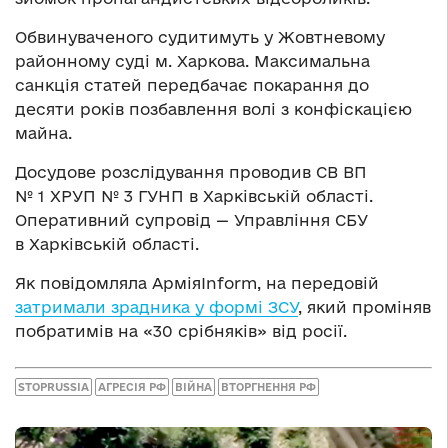
Обвинуваченого судитимуть у Жовтневому
районному суді м. Харкова. Максимальна
санкція статей передбачає покарання до
десяти років позбавлення волі з конфіскацією
майна.
Досудове розслідування проводив СВ ВП
№ 1 ХРУП № 3 ГУНП в Харківській області.
Оперативний супровід — Управління СБУ
в Харківській області.
Як повідомляла АрміяInform, на передовій
затримали зрадника у формі ЗСУ
, який проміняв
побратимів на «30 срібняків» від росії.
STOPRUSSIA
АГРЕСІЯ РФ
ВІЙНА
ВТОРГНЕННЯ РФ