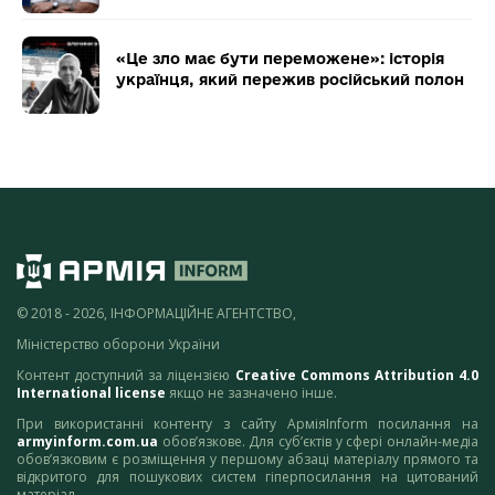
«Це зло має бути переможене»: історія
українця, який пережив російський полон
© 2018 - 2026, ІНФОРМАЦІЙНЕ АГЕНТСТВО,
Міністерство оборони України
Контент доступний за ліцензією
Creative Commons Attribution 4.0
International license
якщо не зазначено інше.
При використанні контенту з сайту АрміяInform посилання на
armyinform.com.ua
обов’язкове. Для суб’єктів у сфері онлайн-медіа
обов’язковим є розміщення у першому абзаці матеріалу прямого та
відкритого для пошукових систем гіперпосилання на цитований
матеріал.