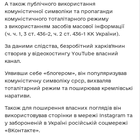
А також публічного використання
комуністичної символіки та пропаганди
комуністичного тоталітарного режиму
з використанням засобів масової інформації
(ч. ч. 1, 3 ст. 436-2, ч. 2 ст. 436-1 КК України).
За даними слідства, безробітний харківʼянин
створив у відеохостингу YouTube власний
канал.
Уявивши себе «блогером», він популяризував
комуністичну символіку срср, вихваляв
тоталітарний режим та поширював кремлівські
наративи.
Також для поширення власних поглядів він
використовував сторінки в мережі Instagram та
у забороненій в Україні російській соцмережі
«ВКонтакте».