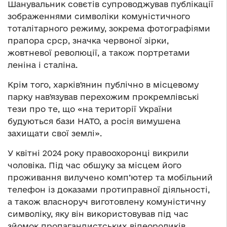
Шанувальник совєтів супроводжував публікації
зображеннями символіки комуністичного
тоталітарного режиму, зокрема фотографіями
прапора срср, значка червоної зірки,
жовтневої революції, а також портретами
леніна і сталіна.
Крім того, харківʼянин публічно в місцевому
парку навʼязував перехожим прокремлівські
тези про те, що «на території України
будуються бази НАТО, а росія вимушена
захищати свої землі».
У квітні 2024 року правоохоронці викрили
чоловіка. Під час обшуку за місцем його
проживання вилучено комп’ютер та мобільний
телефон із доказами протиправної діяльності,
а також власноруч виготовлену комуністичну
символіку, яку він використовував під час
зйомок пропагандистських відеороликів.