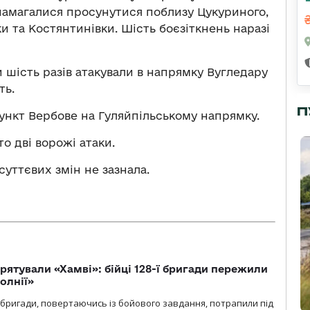
 намагалися просунутися поблизу Цукуриного,
и та Костянтинівки. Шість боєзіткнень наразі
 шість разів атакували в напрямку Вугледару
ть.
П
ункт Вербове на Гуляйпільському напрямку.
о дві ворожі атаки.
уттєвих змін не зазнала.
рятували «Хамві»: бійці 128-ї бригади пережили
олнії»
ї бригади, повертаючись із бойового завдання, потрапили під