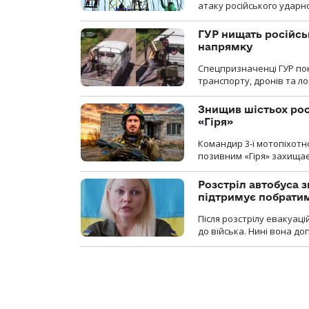
атаку російського ударн
ГУР нищать російськ
напрямку
Спецпризначенці ГУР пок
транспорту, дронів та ло
Знищив шістьох росі
«Гіря»
Командир 3-ї мотопіхотно
позивним «Гіря» захищає
Розстріл автобуса з
підтримує побрати
Після розстрілу евакуацій
до війська. Нині вона д