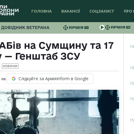
ГОЛОВНА
ВАКАНСІЇ
СОЦЗАХИСТ
ПРО 
ДОВІДНИК ВЕТЕРАНА
АБів на Сумщину та 17
16
 — Генштаб ЗСУ
НОВИНИ
16
Слідкуйте за АрміяInform в Google
2
хв.
15
15
15