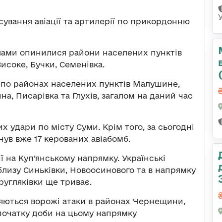
ування авіації та артилерії по прикордонню
лами опинилися райони населених пунктів
Високе, Бучки, Семенівка.
и по районах населених пунктів Малушине,
на, Писарівка та Глухів, загалом на даний час
х удари по місту Суми. Крім того, за сьогодні
ув вже 17 керованих авіабомб.
ії на Куп’янському напрямку. Українські
лизу Синьківки, Новоосинового та в напрямку
ругляківки ще триває.
ються ворожі атаки в районах Чернещини,
 початку доби на цьому напрямку