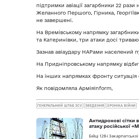
підтримки авіації загарбники 22 рази
Желанного Першого, Гірника, Георгіївк
не завершені.
На Времівському напрямку загарбники
та Катеринівки, три атаки досі триваю
Зазнав авіаудару НАРами населений п
На Придніпровському напрямку відбит
На інших напрямках фронту ситуація с
Як повідомляла АрміяInform,
ГЕНЕРАЛЬНИЙ ШТАБ ЗСУ
ЗВЕДЕННЯ
ХРОНІКА ВІЙНИ
Антидронові сітки в
атаку російської «М
Бійці 128-ї Закарпатсько