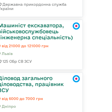
Державна прикордонна служба
України
Машиніст екскаватора,
військовослужбовець
(інженерна спеціальність)
від 21000 до 121000 грн
Львів
125 ОБр СВ ЗСУ
Діловод загального
діловодства, працівник
ЗСУ
від 6000 до 7000 грн
Дніпро