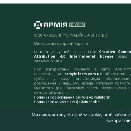
© 2018 - 2026, ІНФОРМАЦІЙНЕ АГЕНТСТВО,
Міністерство оборони України
Контент доступний за ліцензією
Creative Comm
Attribution 4.0 International license
якщо 
зазначено інше.
При використанні контенту з сайту АрміяInf
посилання на
armyinform.com.ua
обов’язкове. 
суб’єктів у сфері онлайн-медіа обов’язкови
розміщення у першому абзаці матеріалу прямого
відкритого для пошукових систем гіперпосилання
цитований матеріал.
Політика користування сайтом АрміяInform
Політика використання файлів cookie
Зауваження та пропозиції по роботі сайту надсилайте
Ми використовуємо файли cookie, щоб забезпе
адресу:
webmaster@armyinform.com.ua
використанн