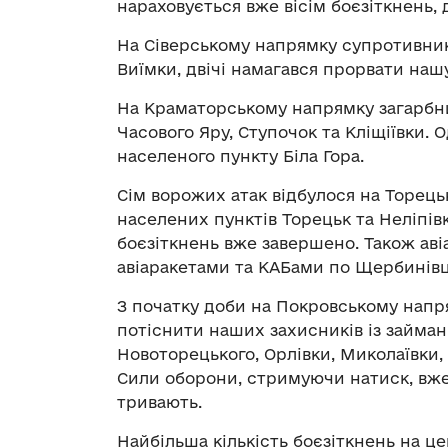
нараховується вже вісім боєзіткнень, 
На Сіверському напрямку супротивник
Виїмки, двічі намагався прорвати нашу
На Краматорському напрямку загарбни
Часового Яру, Ступочок та Кліщіївки.
населеного пункту Біла Гора.
Сім ворожих атак відбулося на Торець
населених пунктів Торецьк та Неліпівк
боєзіткнень вже завершено. Також аві
авіаракетами та КАБами по Щербинівці
З початку доби на Покровському напр
потіснити наших захисників із займан
Новоторецького, Орлівки, Миколаївки, 
Сили оборони, стримуючи натиск, вже 
тривають.
Найбільша кількість боєзіткнень на це