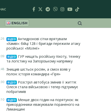
НАС
ENGLISH
:26
Антидронові сітки врятували
ВІДЕО
«Хамві»: бійці 128-ї бригади пережили атаку
російської «Молнії»
:09
ГУР нищать російську піхоту, техніку
ВІДЕО
та логістику на Запорізькому напрямку
:48
Знищив шістьох росіян, а сімох взяв у
полон: історія командира «Гіря»
:30
Розстріл автобуса змінив її життя:
ВІДЕО
Олеся стала військовою і тепер підтримує
побратимів
:10
Менше двох годин на порятунок: як
ВІДЕО
прикордонники евакуювали пораненого на
Лиманщині