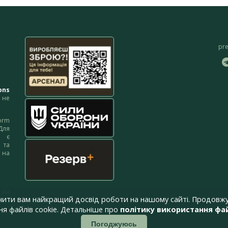
pr
ons
не
orm
Для
м є
 та
 на
 на
чити вам найкращий досвід роботи на нашому сайті. Продовжу
я файлів cookie. Детальніше про
політику використання фай
Погоджуюсь