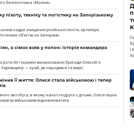
ого безпілотника «Молнія».
Д
п
у піхоту, техніку та логістику на Запорізькому
т
К
азали кадри знищення російської піхоти, артилерії,
гістичних об’єктів на Запоріжжі.
С
К
ян, а сімох взяв у полон: історія командира
і 
н
ї роти 43-ї окремої механізованої бригади Олексій із
 Харківщину — край, де народився та виріс.
мінив її життя: Олеся стала військовою і тепер
мів
ного автобуса, в якому їхала її подруга з дітьми, Олеся пішла
опомагає військовим відновлюватися.