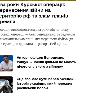
ва роки Курської операції:
еренесення війни на
ериторію рф та злам планів
ремля
ьогодні виповнюється два роки від початку
урської операції — безпрецедентної за задумом
виконанням кампанії, яка перенесла бойові дії
а територію держави-агресора. Цей крок…
Актор і офіцер Володимир
Ращук: «Воєнні фільми не мають
нічого спільного з війною»
«Це зло має бути переможене»:
історія українця, який пережив
російський полон