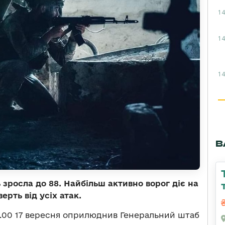
14
14
14
В
ь зросла до 88. Найбільш активно ворог діє на
ерть від усіх атак.
.00 17 вересня оприлюднив Генеральний штаб