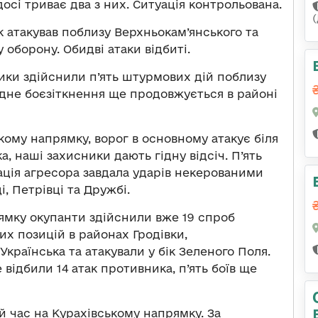
досі триває два з них. Ситуація контрольована.
 атакував поблизу Верхньокам’янського та
 оборону. Обидві атаки відбиті.
ки здійснили п’ять штурмових дій поблизу
 Одне боєзіткнення ще продовжується в районі
кому напрямку, ворог в основному атакує біля
а, наші захисники дають гідну відсіч. П’ять
ація агресора завдала ударів некерованими
, Петрівці та Дружбі.
ямку окупанти здійснили вже 19 спроб
их позицій в районах Гродівки,
Українська та атакували у бік Зеленого Поля.
відбили 14 атак противника, п’ять боїв ще
й час на Курахівському напрямку. За