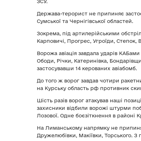
ЗСУ.
Держава-терорист не припиняє застос
Сумської та Чернігівської областей.
Зокрема, під артилерійськими обстрі
Карповичі, Прогрес, Угроїди, Степок, 
Ворожа авіація завдала ударів КАБам
Ободи, Річки, Катеринівка, Бондарівщи
застосувавши 14 керованих авіабомб.
До того ж ворог завдав чотири ракетни
на Курську область рф противник скин
Шість разів ворог атакував наші позиц
захисники відбили ворожі штурми поб
Лозової. Одне боєзіткнення в районі К
На Лиманському напрямку не припиня
Дружелюбівки, Макіївки, Торського. З