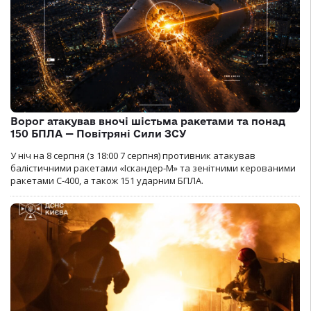
Ворог атакував вночі шістьма ракетами та понад
150 БПЛА — Повітряні Сили ЗСУ
У ніч на 8 серпня (з 18:00 7 серпня) противник атакував
балістичними ракетами «Іскандер-М» та зенітними керованими
ракетами С-400, а також 151 ударним БПЛА.