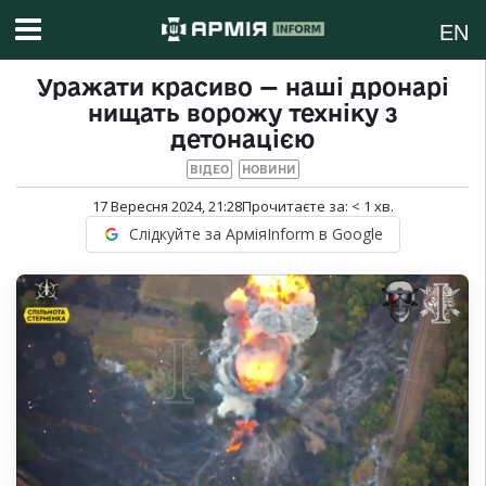
EN
Уражати красиво — наші дронарі
нищать ворожу техніку з
детонацією
ВІДЕО
НОВИНИ
17 Вересня 2024, 21:28
Прочитаєте за:
< 1
хв.
Слідкуйте за АрміяInform в Google