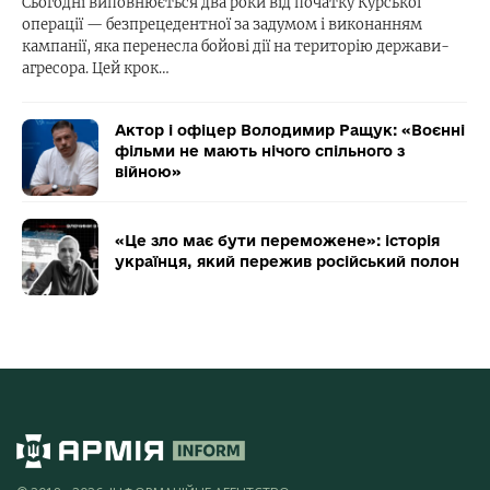
Сьогодні виповнюється два роки від початку Курської
операції — безпрецедентної за задумом і виконанням
кампанії, яка перенесла бойові дії на територію держави-
агресора. Цей крок…
Актор і офіцер Володимир Ращук: «Воєнні
фільми не мають нічого спільного з
війною»
«Це зло має бути переможене»: історія
українця, який пережив російський полон