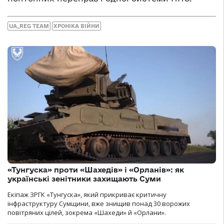
UA_REG TEAM
ХРОНІКА ВІЙНИ
«Тунгуска» проти «Шахедів» і «Орланів»: як
українські зенітники захищають Суми
Екіпаж ЗРГК «Тунгуска», який прикриває критичну
інфраструктуру Сумщини, вже знищив понад 30 ворожих
повітряних цілей, зокрема «Шахеди» й «Орлани».