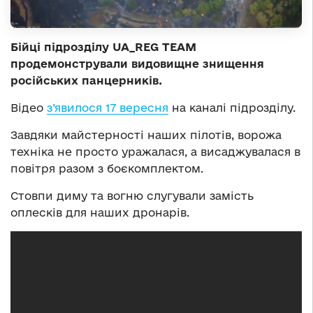
Бійці підрозділу UA_REG TEAM
продемонстрували видовищне знищення
російських панцерників.
Відео
з’явилося 17 вересня
на каналі підрозділу.
Завдяки майстерності наших пілотів, ворожа
техніка не просто уражалася, а висаджувалася в
повітря разом з боєкомплектом.
Стовпи диму та вогню слугували замість
оплесків для наших дронарів.