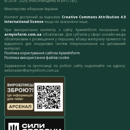
© 2018 - 2026, ІНФОРМАЦІЙНЕ АГЕНТСТВО,
Міністерство оборони України
Контент доступний за ліцензією
Creative Commons Attribution 4.0
International license
якщо не зазначено інше.
При використанні контенту з сайту АрміяInform посилання на
armyinform.com.ua
обов’язкове. Для суб’єктів у сфері онлайн-медіа
обов’язковим є розміщення у першому абзаці матеріалу прямого та
відкритого для пошукових систем гіперпосилання на цитований
матеріал.
Політика користування сайтом АрміяInform
Політика використання файлів cookie
Зауваження та пропозиції по роботі сайту надсилайте на адресу:
webmaster@armyinform.com.ua