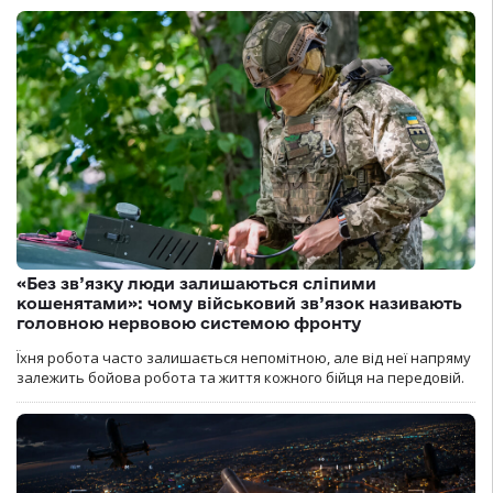
«Без зв’язку люди залишаються сліпими
кошенятами»: чому військовий зв’язок називають
головною нервовою системою фронту
Їхня робота часто залишається непомітною, але від неї напряму
залежить бойова робота та життя кожного бійця на передовій.