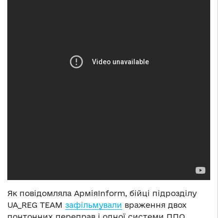
Як повідомляла АрміяInform, бійці підрозділу
UA_REG TEAM
зафільмували
враження двох
понтонних переправ і одної системи ППО.