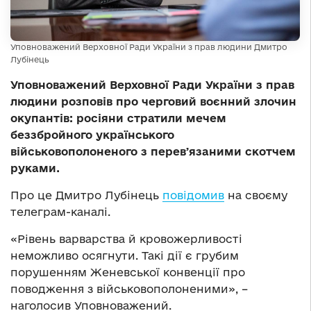
Уповноважений Верховної Ради України з прав людини Дмитро
Лубінець
Уповноважений Верховної Ради України з прав
людини розповів про черговий воєнний злочин
окупантів: росіяни стратили мечем
беззбройного українського
військовополоненого з перевʼязаними скотчем
руками.
Про це Дмитро Лубінець
повідомив
на своєму
телеграм-каналі.
«Рівень варварства й кровожерливості
неможливо осягнути. Такі дії є грубим
порушенням Женевської конвенції про
поводження з військовополоненими», –
наголосив Уповноважений.