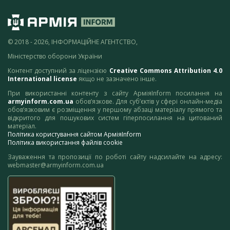
© 2018 - 2026, ІНФОРМАЦІЙНЕ АГЕНТСТВО,
Міністерство оборони України
Контент доступний за ліцензією
Creative Commons Attribution 4.0
International license
якщо не зазначено інше.
При використанні контенту з сайту АрміяInform посилання на
armyinform.com.ua
обов’язкове. Для суб’єктів у сфері онлайн-медіа
обов’язковим є розміщення у першому абзаці матеріалу прямого та
відкритого для пошукових систем гіперпосилання на цитований
матеріал.
Політика користування сайтом АрміяInform
Політика використання файлів cookie
Зауваження та пропозиції по роботі сайту надсилайте на адресу:
webmaster@armyinform.com.ua