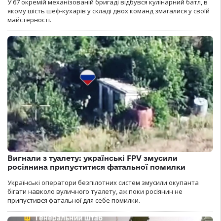
У 67 окремій механізованій бригаді відбувся кулінарний батл, в
якому шість шеф-кухарів у складі двох команд змагалися у своїй
майстерності.
Вигнали з туалету: українські FPV змусили
росіянина припуститися фатальної помилки
Українські оператори безпілотних систем змусили окупанта
бігати навколо вуличного туалету, аж поки росіянин не
припустився фатальної для себе помилки.