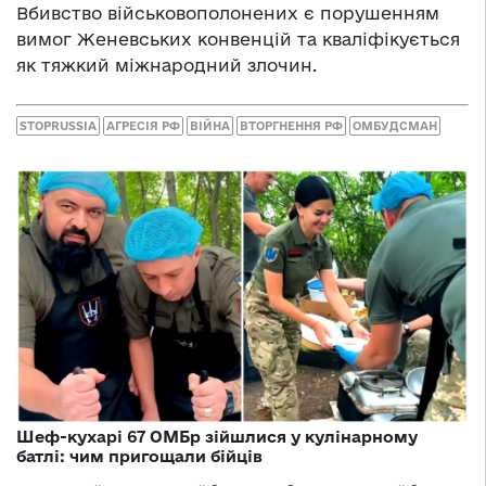
Вбивство військовополонених є порушенням
вимог Женевських конвенцій та кваліфікується
як тяжкий міжнародний злочин.
STOPRUSSIA
АГРЕСІЯ РФ
ВІЙНА
ВТОРГНЕННЯ РФ
ОМБУДСМАН
Шеф-кухарі 67 ОМБр зійшлися у кулінарному
батлі: чим пригощали бійців