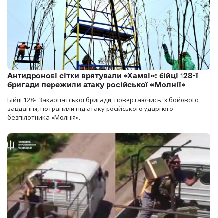
Антидронові сітки врятували «Хамві»: бійці 128-ї
бригади пережили атаку російської «Молнії»
Бійці 128-ї Закарпатської бригади, повертаючись із бойового
завдання, потрапили під атаку російського ударного
безпілотника «Молнія».