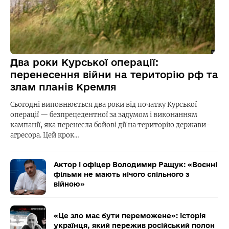
Два роки Курської операції:
перенесення війни на територію рф та
злам планів Кремля
Сьогодні виповнюється два роки від початку Курської
операції — безпрецедентної за задумом і виконанням
кампанії, яка перенесла бойові дії на територію держави-
агресора. Цей крок…
Актор і офіцер Володимир Ращук: «Воєнні
фільми не мають нічого спільного з
війною»
«Це зло має бути переможене»: історія
українця, який пережив російський полон