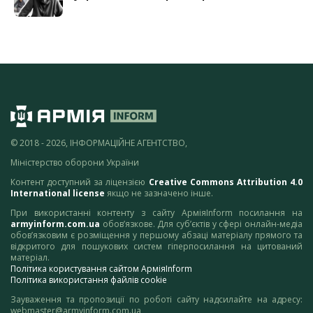
© 2018 - 2026, ІНФОРМАЦІЙНЕ АГЕНТСТВО,
Міністерство оборони України
Контент доступний за ліцензією
Creative Commons Attribution 4.0
International license
якщо не зазначено інше.
При використанні контенту з сайту АрміяInform посилання на
armyinform.com.ua
обов’язкове. Для суб’єктів у сфері онлайн-медіа
обов’язковим є розміщення у першому абзаці матеріалу прямого та
відкритого для пошукових систем гіперпосилання на цитований
матеріал.
Політика користування сайтом АрміяInform
Політика використання файлів cookie
Зауваження та пропозиції по роботі сайту надсилайте на адресу:
webmaster@armyinform.com.ua