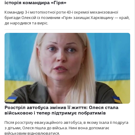
історія командира «Гіря»
Командир 3-ї мотопіхотної роти 43-ї окремої механізованої
бригади Олексій із позивним «Гіря» захищає Харківщину — край,
де народився та виріс.
Розстріл автобуса змінив її життя: Олеся стала
військовою і тепер підтримує побратимів
Після розстрілу евакуаційного автобуса, в якому їхала її подруга
з дітьми, Олеся пішла до війська. Нині вона допомагає
військовим відновлюватися.