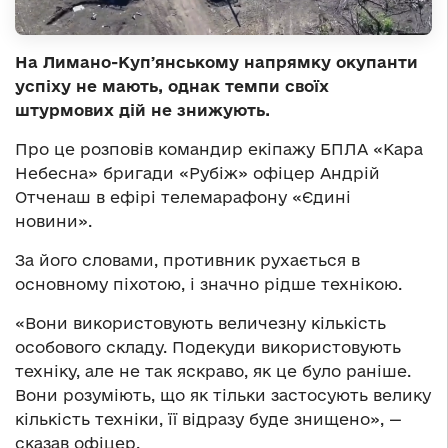
На Лимано-Купʼянському напрямку окупанти
успіху не мають, однак темпи своїх
штурмових дій не знижують.
Про це розповів командир екіпажу БПЛА «Кара
Небесна» бригади «Рубіж» офіцер Андрій
Отченаш в ефірі телемарафону «Єдині
новини».
За його словами, противник рухається в
основному піхотою, і значно рідше технікою.
«Вони використовують величезну кількість
особового складу. Подекуди використовують
техніку, але не так яскраво, як це було раніше.
Вони розуміють, що як тільки застосують велику
кількість техніки, її відразу буде знищено», —
сказав офіцер.