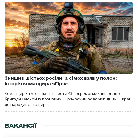
Знищив шістьох росіян, а сімох взяв у полон:
історія командира «Гіря»
Командир 3-ї мотопіхотної роти 43-ї окремої механізованої
бригади Олексій із позивним «Гіря» захищає Харківщину — край,
де народився та виріс.
ВАКАНСІЇ