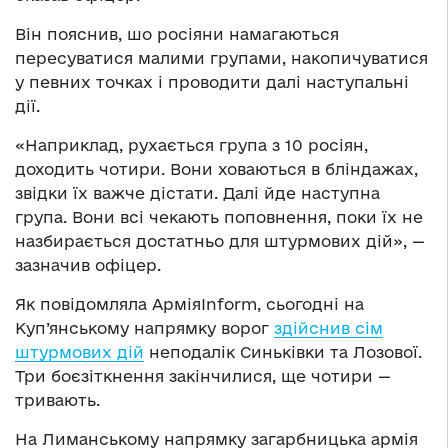
Він пояснив, шо росіяни намагаються
пересуватися малими групами, накопичуватися
у певних точках і проводити далі наступальні
дії.
«Наприклад, рухається група з 10 росіян,
доходить чотири. Вони ховаються в бліндажах,
звідки їх важче дістати. Далі йде наступна
група. Вони всі чекають поповнення, поки їх не
назбирається достатньо для штурмових дій», —
зазначив офіцер.
Як повідомляла АрміяInform, сьогодні на
Куп’янському напрямку ворог
здійснив сім
штурмових дій
неподалік Синьківки та Лозової.
Три боєзіткнення закінчилися, ще чотири —
тривають.
На Лиманському напрямку загарбницька армія