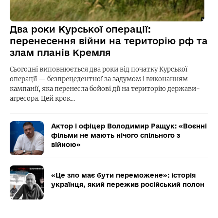
Два роки Курської операції:
перенесення війни на територію рф та
злам планів Кремля
Сьогодні виповнюється два роки від початку Курської
операції — безпрецедентної за задумом і виконанням
кампанії, яка перенесла бойові дії на територію держави-
агресора. Цей крок…
Актор і офіцер Володимир Ращук: «Воєнні
фільми не мають нічого спільного з
війною»
«Це зло має бути переможене»: історія
українця, який пережив російський полон