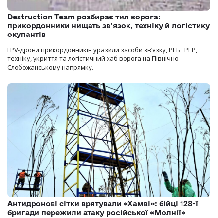
Destruction Team розбирає тил ворога:
прикордонники нищать зв’язок, техніку й логістику
окупантів
FPV-дрони прикордонників уразили засоби зв’язку, РЕБ і РЕР,
техніку, укриття та логістичний хаб ворога на Північно-
Слобожанському напрямку.
Антидронові сітки врятували «Хамві»: бійці 128-ї
бригади пережили атаку російської «Молнії»