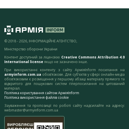
© 2018 - 2026, ІНФОРМАЦІЙНЕ АГЕНТСТВО,
Міністерство оборони України
Контент доступний за ліцензією
Creative Commons Attribution 4.0
International license
якщо не зазначено інше.
При використанні контенту з сайту АрміяInform посилання на
armyinform.com.ua
обов’язкове. Для суб’єктів у сфері онлайн-медіа
обов’язковим є розміщення у першому абзаці матеріалу прямого та
відкритого для пошукових систем гіперпосилання на цитований
матеріал.
Політика користування сайтом АрміяInform
Політика використання файлів cookie
Зауваження та пропозиції по роботі сайту надсилайте на адресу:
webmaster@armyinform.com.ua