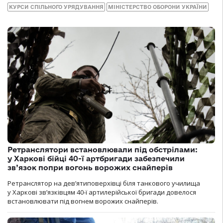
КУРСИ СПІЛЬНОГО УРЯДУВАННЯ
МІНІСТЕРСТВО ОБОРОНИ УКРАЇНИ
Ретранслятори встановлювали під обстрілами:
у Харкові бійці 40-ї артбригади забезпечили
зв’язок попри вогонь ворожих снайперів
Ретранслятор на дев’ятиповерхівці біля танкового училища
у Харкові зв’язківцям 40-ї артилерійської бригади довелося
встановлювати під вогнем ворожих снайперів.