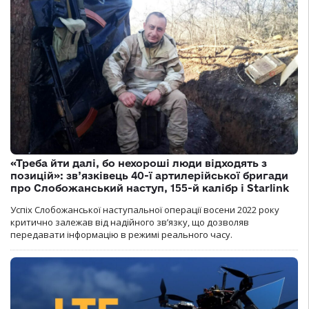
«Треба йти далі, бо нехороші люди відходять з
позицій»: зв’язківець 40-ї артилерійської бригади
про Слобожанський наступ, 155-й калібр і Starlink
Успіх Слобожанської наступальної операції восени 2022 року
критично залежав від надійного зв’язку, що дозволяв
передавати інформацію в режимі реального часу.