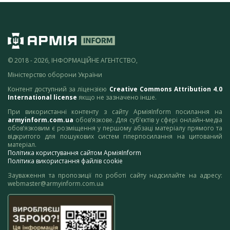
© 2018 - 2026, ІНФОРМАЦІЙНЕ АГЕНТСТВО,
Міністерство оборони України
Контент доступний за ліцензією
Creative Commons Attribution 4.0
International license
якщо не зазначено інше.
При використанні контенту з сайту АрміяInform посилання на
armyinform.com.ua
обов’язкове. Для суб’єктів у сфері онлайн-медіа
обов’язковим є розміщення у першому абзаці матеріалу прямого та
відкритого для пошукових систем гіперпосилання на цитований
матеріал.
Політика користування сайтом АрміяInform
Політика використання файлів cookie
Зауваження та пропозиції по роботі сайту надсилайте на адресу:
webmaster@armyinform.com.ua