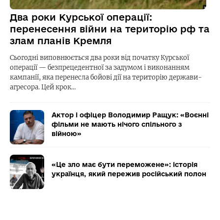
Два роки Курської операції:
перенесення війни на територію рф та
злам планів Кремля
Сьогодні виповнюється два роки від початку Курської
операції — безпрецедентної за задумом і виконанням
кампанії, яка перенесла бойові дії на територію держави-
агресора. Цей крок…
Актор і офіцер Володимир Ращук: «Воєнні
фільми не мають нічого спільного з
війною»
«Це зло має бути переможене»: історія
українця, який пережив російський полон