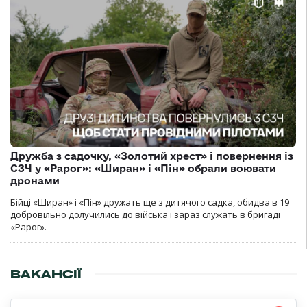
Дружба з садочку, «Золотий хрест» і повернення із
СЗЧ у «Рарог»: «Ширан» і «Пін» обрали воювати
дронами
Бійці «Ширан» і «Пін» дружать ще з дитячого садка, обидва в 19
добровільно долучились до війська і зараз служать в бригаді
«Рарог».
ВАКАНСІЇ