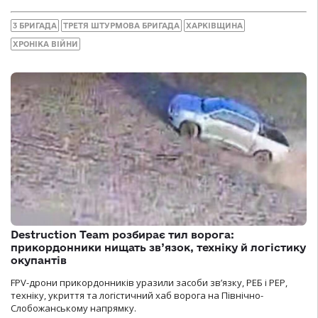
3 БРИГАДА
ТРЕТЯ ШТУРМОВА БРИГАДА
ХАРКІВЩИНА
ХРОНІКА ВІЙНИ
Destruction Team розбирає тил ворога:
прикордонники нищать зв’язок, техніку й логістику
окупантів
FPV-дрони прикордонників уразили засоби зв’язку, РЕБ і РЕР,
техніку, укриття та логістичний хаб ворога на Північно-
Слобожанському напрямку.