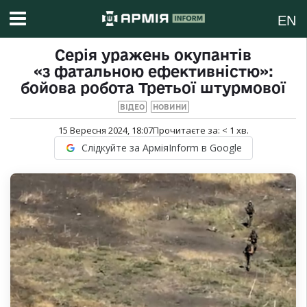
EN
Серія уражень окупантів
«з фатальною ефективністю»:
бойова робота Третьої штурмової
ВІДЕО
НОВИНИ
15 Вересня 2024, 18:07
Прочитаєте за:
< 1
хв.
Слідкуйте за АрміяInform в Google