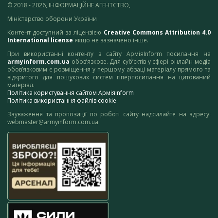
© 2018 - 2026, ІНФОРМАЦІЙНЕ АГЕНТСТВО,
Міністерство оборони України
Контент доступний за ліцензією
Creative Commons Attribution 4.0
International license
якщо не зазначено інше.
При використанні контенту з сайту АрміяInform посилання на
armyinform.com.ua
обов’язкове. Для суб’єктів у сфері онлайн-медіа
обов’язковим є розміщення у першому абзаці матеріалу прямого та
відкритого для пошукових систем гіперпосилання на цитований
матеріал.
Політика користування сайтом АрміяInform
Політика використання файлів cookie
Зауваження та пропозиції по роботі сайту надсилайте на адресу:
webmaster@armyinform.com.ua