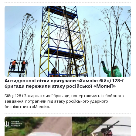
Антидронові сітки врятували «Хамві»: бійці 128-ї
бригади пережили атаку російської «Молнії»
Бійці 128-ї Закарпатської бригади, повертаючись із бойового
завдання, потрапили під атаку російського ударного
безпілотника «Молнія».