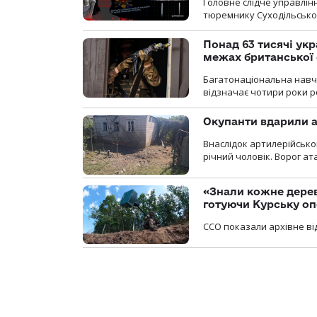
Головне слідче управлінн
тюремнику Суходільської
Понад 63 тисячі ук
межах британської 
Багатонаціональна навча
відзначає чотири роки ро
Окупанти вдарили а
Внаслідок артилерійсько
річний чоловік. Ворог ат
«Знали кожне дерев
готуючи Курську о
ССО показали архівне від