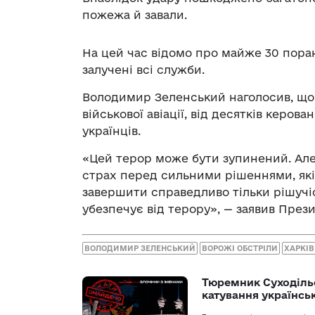
пожежа й завали.
На цей час відомо про майже 30 пора
залучені всі служби.
Володимир Зеленський наголосив, що 
військової авіації, від десятків керов
українців.
«Цей терор може бути зупинений. Але
страх перед сильними рішеннями, які 
завершити справедливо тільки рішучі
убезпечує від терору», — заявив През
ВОЛОДИМИР ЗЕЛЕНСЬКИЙ
ВОРОЖІ ОБСТРІЛИ
ХАРКІВ
Тюремник Суходільс
катування українсь