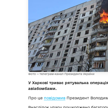
Фото — телеграм-канал Президента України
У Харкові триває рятувальна операція
авіабомбами.
Про це
повідомив
Президент Володим
Внаслідок удару пошкоджено багатопо