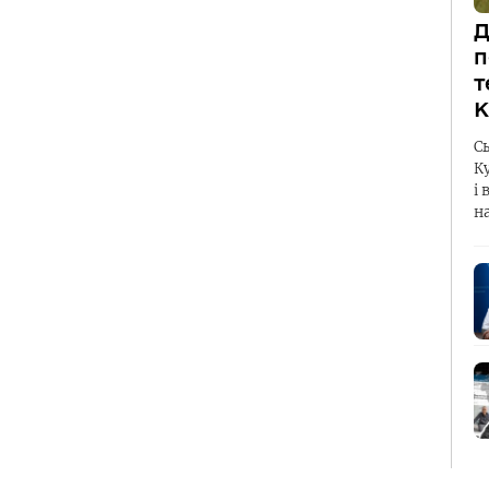
Д
п
т
К
С
К
і 
н