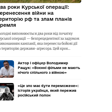
ва роки Курської операції:
еренесення війни на
ериторію рф та злам планів
ремля
ьогодні виповнюється два роки від початку
урської операції — безпрецедентної за задумом
виконанням кампанії, яка перенесла бойові дії
а територію держави-агресора. Цей крок…
Актор і офіцер Володимир
Ращук: «Воєнні фільми не мають
нічого спільного з війною»
«Це зло має бути переможене»:
історія українця, який пережив
російський полон