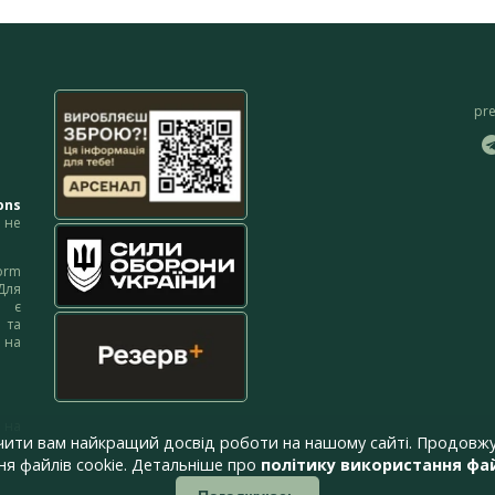
pr
ons
не
orm
Для
м є
 та
 на
 на
чити вам найкращий досвід роботи на нашому сайті. Продовжу
я файлів cookie. Детальніше про
політику використання фай