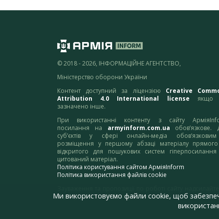
© 2018 - 2026, ІНФОРМАЦІЙНЕ АГЕНТСТВО,
Міністерство оборони України
Контент доступний за ліцензією
Creative Comm
Attribution 4.0 International license
якщо 
зазначено інше.
При використанні контенту з сайту АрміяInf
посилання на
armyinform.com.ua
обов’язкове. 
суб’єктів у сфері онлайн-медіа обов’язкови
розміщення у першому абзаці матеріалу прямого
відкритого для пошукових систем гіперпосилання
цитований матеріал.
Політика користування сайтом АрміяInform
Політика використання файлів cookie
Зауваження та пропозиції по роботі сайту надсилайте
Ми використовуємо файли cookie, щоб забезпе
адресу:
webmaster@armyinform.com.ua
використанн