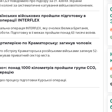
я СБУ повідомило про підозру за ст. 438 КК України
 колонії за систематичне катування військовополонених.
раїнських військових пройшли підготовку в
операції INTERFLEX
льна операція INTERFLEX, яку очолює Велика Британія,
боти. Підготовку в її межах пройшли понад 63 тисячі воїнів.
ртилерією по Краматорську: загинув чоловік
го обстрілу Краматорська російськими військами загинув 52-
акував приватний сектор міста.
о»: понад 1000 кілометрів пройшли групи ССО,
перацію
ео процесу підготовки Курської операції.