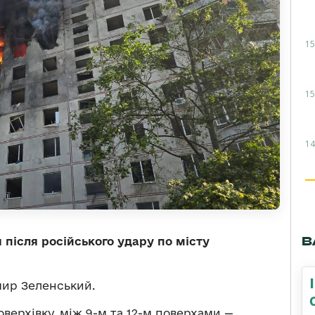
15
15
14
В
 після російського удару по місту
ир Зеленський.
верхівку, між 9-м та 12-м поверхами —