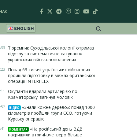
НАС
ENGLISH
:33
Тюремник Суходільської колонії отримав
підозру за систематичне катування
українських військовополонених
:23
Понад 63 тисячі українських військових
пройшли підготовку в межах британської
операції INTERFLEX
:11
Окупанти вдарили артилерією по
Краматорську: загинув чоловік
:52
«Знали кожне дерево»: понад 1000
ВІДЕО
кілометрів пройшли групи ССО, готуючи
Курську операцію
:41
«На російський день ВДВ
КОМЕНТАР
накришили втричі-вчетверо більше