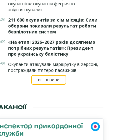
окупантів»: окупанти феєрично
«відсвяткували»
:26
211 600 окупантів за сім місяців: Сили
оборони показали результат роботи
безпілотних систем
:09
«На етапі 2026–2027 років досягнемо
потрібних результатів»: Президент
про українську балістику
:55
Окупанти атакували маршрутку в Херсоні,
постраждали п’ятеро пасажирів
ВСІ НОВИНИ
АКАНСІЇ
Інспектор прикордонної
служби