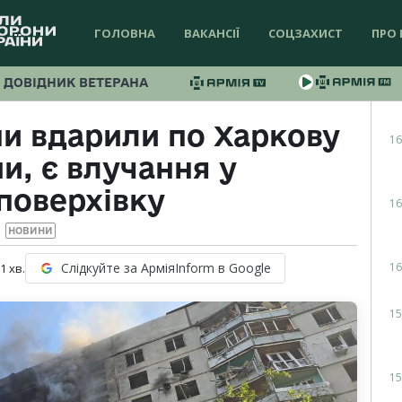
ГОЛОВНА
ВАКАНСІЇ
СОЦЗАХИСТ
ПРО 
ДОВІДНИК ВЕТЕРАНА
ни вдарили по Харкову
16
и, є влучання у
поверхівку
16
НОВИНИ
16
Слідкуйте за АрміяInform в Google
 1
хв.
15
15