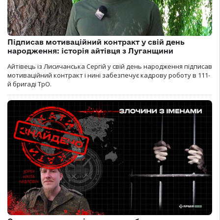
Підписав мотиваційний контракт у свій день
народження: історія айтівця з Луганщини
Айтівець із Лисичанська Сергій у свій день народження підписав
мотиваційний контракт і нині забезпечує кадрову роботу в 111-
й бригаді ТрО.