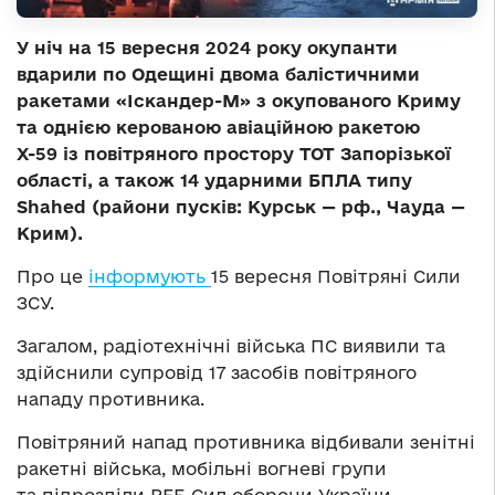
У ніч на 15 вересня 2024 року окупанти
вдарили по Одещині двома балістичними
ракетами «Іскандер-М» з окупованого Криму
та однією керованою авіаційною ракетою
Х-59 із повітряного простору ТОТ Запорізької
області, а також 14 ударними БПЛА типу
Shahed (райони пусків: Курськ — рф., Чауда —
Крим).
Про це
інформують
15 вересня Повітряні Сили
ЗСУ.
Загалом, радіотехнічні війська ПС виявили та
здійснили супровід 17 засобів повітряного
нападу противника.
Повітряний напад противника відбивали зенітні
ракетні війська, мобільні вогневі групи
та підрозділи РЕБ Сил оборони України.