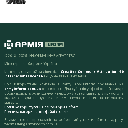
© 2018 - 2026, ІНФОРМАЦІЙНЕ АГЕНТСТВО,
Міністерство оборони України
Контент доступний за ліцензією
Creative Commons Attribution 4.0
International license
якщо не зазначено інше.
При використанні контенту з сайту АрміяInform посилання на
armyinform.com.ua
обов’язкове. Для суб’єктів у сфері онлайн-медіа
обов’язковим є розміщення у першому абзаці матеріалу прямого та
відкритого для пошукових систем гіперпосилання на цитований
матеріал.
Політика користування сайтом АрміяInform
Політика використання файлів cookie
Зауваження та пропозиції по роботі сайту надсилайте на адресу:
webmaster@armyinform.com.ua