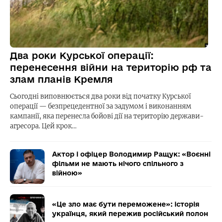
Два роки Курської операції:
перенесення війни на територію рф та
злам планів Кремля
Сьогодні виповнюється два роки від початку Курської
операції — безпрецедентної за задумом і виконанням
кампанії, яка перенесла бойові дії на територію держави-
агресора. Цей крок…
Актор і офіцер Володимир Ращук: «Воєнні
фільми не мають нічого спільного з
війною»
«Це зло має бути переможене»: історія
українця, який пережив російський полон