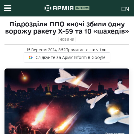
EN
Підрозділи ППО вночі збили одну
ворожу ракету Х-59 та 10 «шахедів»
НОВИНИ
15 Вересня 2024, 8:52
Прочитаєте за:
< 1
хв.
Слідкуйте за АрміяInform в Google