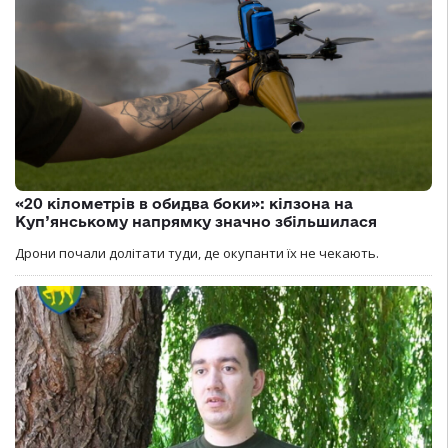
«20 кілометрів в обидва боки»: кілзона на
Куп’янському напрямку значно збільшилася
Дрони почали долітати туди, де окупанти їх не чекають.