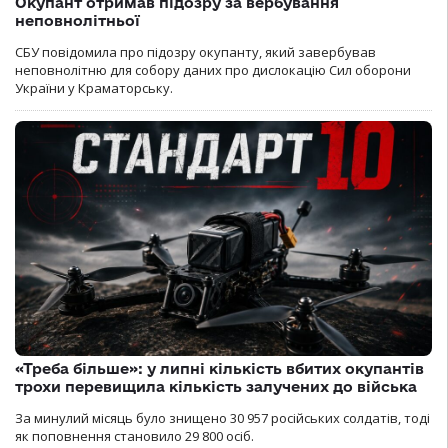
Окупант отримав підозру за вербування
неповнолітньої
СБУ повідомила про підозру окупанту, який завербував
неповнолітню для собору даних про дислокацію Сил оборони
України у Краматорську.
«Треба більше»: у липні кількість вбитих окупантів
трохи перевищила кількість залучених до війська
За минулий місяць було знищено 30 957 російських солдатів, тоді
як поповнення становило 29 800 осіб.