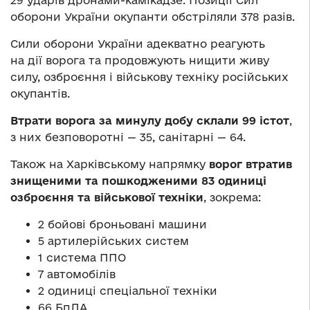
29 ударів дронами-камікадзе. Позиції Сил
оборони України окупанти обстріляли 378 разів.
Сили оборони України адекватно реагують
на дії ворога та продовжують нищити живу
силу, озброєння і військову техніку російських
окупантів.
Втрати ворога за минулу добу склали 99 істот
,
з них безповоротні — 35, санітарні — 64.
Також на Харківському напрямку
ворог втратив
знищеними та пошкодженими 83 одиниці
озброєння та військової техніки
, зокрема:
2 бойові броньовані машини
5 артилерійських систем
1 система ППО
7 автомобілів
2 одиниці спеціальної техніки
66 БпЛА