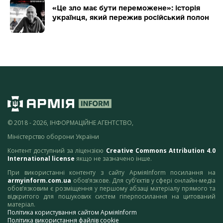
«Це зло має бути переможене»: історія
українця, який пережив російський полон
© 2018 - 2026, ІНФОРМАЦІЙНЕ АГЕНТСТВО,
Міністерство оборони України
Контент доступний за ліцензією
Creative Commons Attribution 4.0
International license
якщо не зазначено інше.
При використанні контенту з сайту АрміяInform посилання на
armyinform.com.ua
обов’язкове. Для суб’єктів у сфері онлайн-медіа
обов’язковим є розміщення у першому абзаці матеріалу прямого та
відкритого для пошукових систем гіперпосилання на цитований
матеріал.
Політика користування сайтом АрміяInform
Політика використання файлів cookie