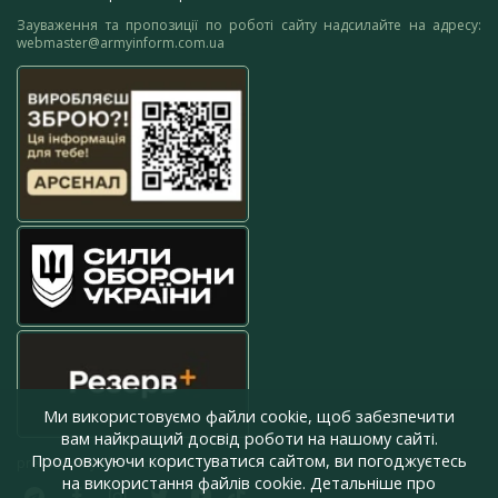
Зауваження та пропозиції по роботі сайту надсилайте на адресу:
webmaster@armyinform.com.ua
Ми використовуємо файли cookie, щоб забезпечити
вам найкращий досвід роботи на нашому сайті.
Продовжуючи користуватися сайтом, ви погоджуєтесь
press@armyinform.com.ua
на використання файлів cookie. Детальніше про