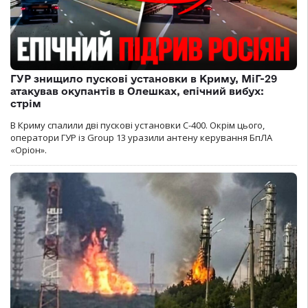
ГУР знищило пускові установки в Криму, МіГ-29
атакував окупантів в Олешках, епічний вибух:
стрім
В Криму спалили дві пускові установки С-400. Окрім цього,
оператори ГУР із Group 13 уразили антену керування БпЛА
«Оріон».