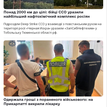
Понад 2000 км до цілі: бійці ССО уразили
найбільший нафтохімічний комплекс росіян
Підрозділи Deep Strike ССО у взаємодії з повстанським рухом на
території росії «Черная Искра» уразили «ЗапСибНефтехим» у
Тобольську Тюменської області рф.
Одержала гроші з пораненого військового: на
Прикарпатті викрили лікарку