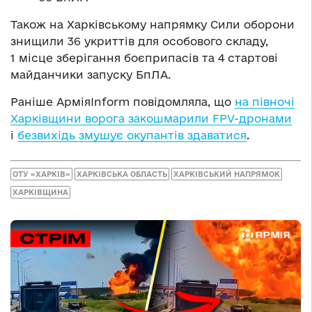
Також на Харківському напрямку Сили оборони
знищили 36 укриттів для особового складу,
1 місце зберігання боєприпасів та 4 стартові
майданчики запуску БпЛА.
Раніше АрміяInform повідомляла, що
на півночі
Харківщини ворога закошмарили FPV-дронами
і
безвихідь змушує окупантів здаватися
.
ОТУ «ХАРКІВ»
ХАРКІВСЬКА ОБЛАСТЬ
ХАРКІВСЬКИЙ НАПРЯМОК
ХАРКІВЩИНА