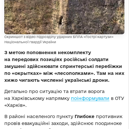
Скриншот з відео підрозділу ударних БПЛА «Гострі картузи»
Національної гвардії України
З метою поповнення некомплекту
на передових позиціях російські солдати
змушені здійснювати спринтерські перебіжки
по «окрытках» між «лесополками». Там на них
хижо чигають численні українські дрони.
Детально про ситуацію та втрати ворога
на Харківському напрямку
поінформували
в ОТУ
«Харків».
В районі населеного пункту
Глибоке
противник
провів евакуаційні заходи, здійснює поодиноке