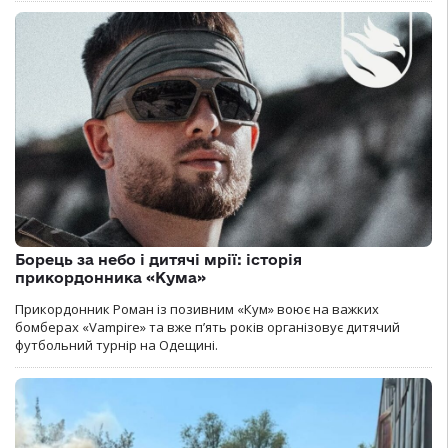
Борець за небо і дитячі мрії: історія
прикордонника «Кума»
Прикордонник Роман із позивним «Кум» воює на важких
бомберах «Vampire» та вже п’ять років організовує дитячий
футбольний турнір на Одещині.