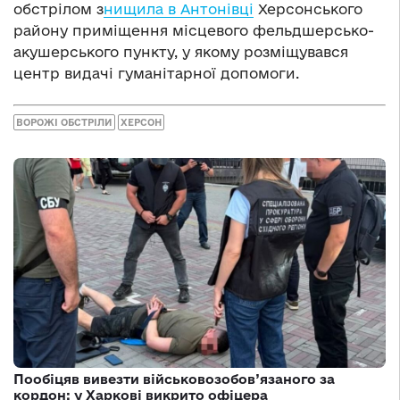
обстрілом з
нищила в Антонівці
Херсонського
району приміщення місцевого фельдшерсько-
акушерського пункту, у якому розміщувався
центр видачі гуманітарної допомоги.
ВОРОЖІ ОБСТРІЛИ
ХЕРСОН
Пообіцяв вивезти військовозобов’язаного за
кордон: у Харкові викрито офіцера