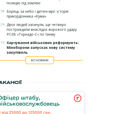
позицію під землею
:38
Борець за небо і дитячі мрії: історія
прикордонника «Кума»
:24
Двоє людей загинули, ще четверо
постраждали внаслідок ворожого удару
РСЗВ «Торнадо-С» по Ізюму
:10
Харчування військових реформують:
Міноборони запускає нову систему
закупівель
ВСІ НОВИНИ
АКАНСІЇ
Офіцер штабу,
військовослужбовець
від 25000 до 125000 грн