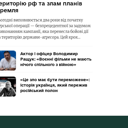
ериторію рф та злам планів
ремля
ьогодні виповнюється два роки від початку
урської операції — безпрецедентної за задумом
виконанням кампанії, яка перенесла бойові дії
а територію держави-агресора. Цей крок…
Актор і офіцер Володимир
Ращук: «Воєнні фільми не мають
нічого спільного з війною»
«Це зло має бути переможене»:
історія українця, який пережив
російський полон