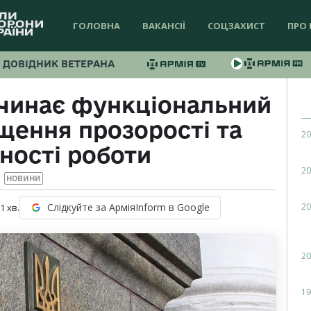
ГОЛОВНА
ВАКАНСІЇ
СОЦЗАХИСТ
ПРО 
ДОВІДНИК ВЕТЕРАНА
чинає функціональний
щення прозорості та
20
ності роботи
20
НОВИНИ
20
Слідкуйте за АрміяInform в Google
 1
хв.
20
19