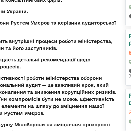
та консалтингових фірм.
ни України.
ни Рустем Умєров та керівник аудиторської
ить внутрішні процеси роботи міністерства,
и та його заступників.
адасть детальні рекомендації щодо
роцесів.
ктивності роботи Міністерства оборони
іональний аудит — це важливий крок, який
коналення та зниження корупційних ризиків.
їни компромісів бути не може. Ефективність
ві елементи на шляху до зміцнення нашої
ни Рустем Умєров.
курсу Міноборони на зміцнення прозорості