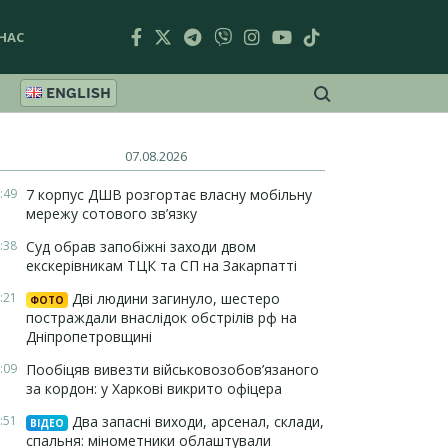
НАС
ENGLISH
07.08.2026
:49
7 корпус ДШВ розгортає власну мобільну
мережу сотового зв’язку
:38
Суд обрав запобіжні заходи двом
екскерівникам ТЦК та СП на Закарпатті
:21
Дві людини загинуло, шестеро
ФОТО
постраждали внаслідок обстрілів рф на
Дніпропетровщині
:09
Пообіцяв вивезти військовозобов’язаного
за кордон: у Харкові викрито офіцера
:51
Два запасні виходи, арсенал, склади,
ВІДЕО
спальня: мінометники облаштували