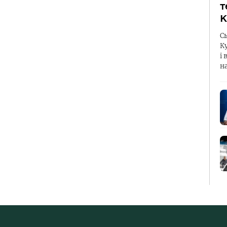
т
К
С
К
і 
н