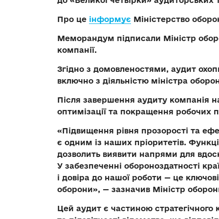
до «Великої четвірки» аудиторських 
Про це
інформує
Міністерство оборо
Меморандум підписали Міністр оборо
компанії.
Згідно з домовленостями, аудит охоп
включно з діяльністю міністра оборон
Після завершення аудиту компанія н
оптимізації та покращення робочих п
«Підвищення рівня прозорості та ефе
є одним із наших пріоритетів. Функц
дозволить виявити напрями для вдос
У забезпеченні обороноздатності кра
і довіра до нашої роботи — це ключо
оборони», — зазначив Міністр оборо
Цей аудит є частиною стратегічного 