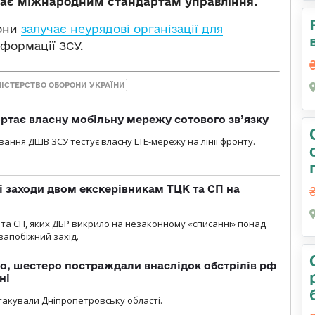
відає міжнародним стандартам управління.
рони
залучає неурядові організації для
формації ЗСУ.
НІСТЕРСТВО ОБОРОНИ УКРАЇНИ
ртає власну мобільну мережу сотового зв’язку
вання ДШВ ЗСУ тестує власну LTE-мережу на лінії фронту.
і заходи двом екскерівникам ТЦК та СП на
та СП, яких ДБР викрило на незаконному «списанні» понад
 запобіжний захід.
о, шестеро постраждали внаслідок обстрілів рф
ні
атакували Дніпропетровську області.