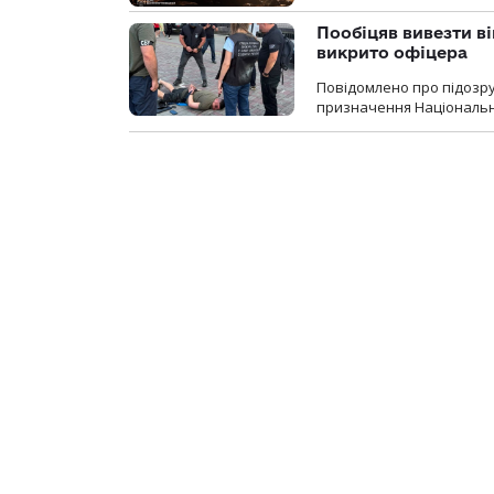
Пообіцяв вивезти ві
викрито офіцера
Повідомлено про підозр
призначення Національної 