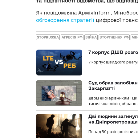
та підзвітності відомства, що відпо
Як повідомляла АрміяInform, Мінобо
обговорення стратегії
цифрової транс
STOPRUSSIA
АГРЕСІЯ РФ
ВІЙНА
ВТОРГНЕННЯ РФ
МІ
7 корпус ДШВ розго
7 корпус швидкого реагу
Суд обрав запобіжн
Закарпатті
Двом екскерівникам ТЦК 
тисячі чоловіків, обрано
Дві людини загинул
на Дніпропетровщи
Понад 50 разів росіяни 